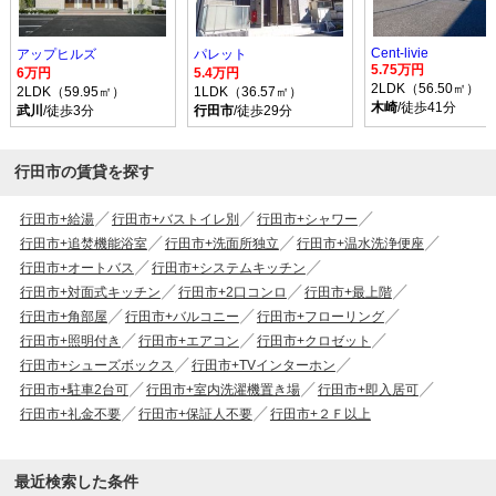
Cent-livie
アップヒルズ
パレット
5.75万円
6万円
5.4万円
2LDK（56.50㎡）
2LDK（59.95㎡）
1LDK（36.57㎡）
木崎
/徒歩41分
武川
/徒歩3分
行田市
/徒歩29分
行田市の賃貸を探す
行田市+給湯
行田市+バストイレ別
行田市+シャワー
行田市+追焚機能浴室
行田市+洗面所独立
行田市+温水洗浄便座
行田市+オートバス
行田市+システムキッチン
行田市+対面式キッチン
行田市+2口コンロ
行田市+最上階
行田市+角部屋
行田市+バルコニー
行田市+フローリング
行田市+照明付き
行田市+エアコン
行田市+クロゼット
行田市+シューズボックス
行田市+TVインターホン
行田市+駐車2台可
行田市+室内洗濯機置き場
行田市+即入居可
行田市+礼金不要
行田市+保証人不要
行田市+２Ｆ以上
最近検索した条件