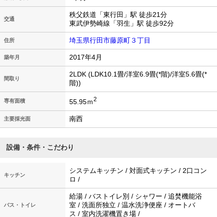
秩父鉄道「東行田」駅 徒歩21分
交通
東武伊勢崎線「羽生」駅 徒歩92分
埼玉県行田市藤原町３丁目
住所
2017年4月
築年月
2LDK (LDK10.1畳/洋室6.9畳(*階)/洋室5.6畳(*
間取り
階))
2
55.95ｍ
専有面積
南西
主要採光面
設備・条件・こだわり
システムキッチン / 対面式キッチン / 2口コン
キッチン
ロ /
給湯 / バストイレ別 / シャワー / 追焚機能浴
室 / 洗面所独立 / 温水洗浄便座 / オートバ
バス・トイレ
ス / 室内洗濯機置き場 /