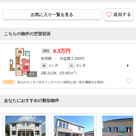
お気に入り一覧を見る
こちらの物件の空室状況
6.3万円
201
-
2,500円
1ヶ月
0ヶ月
敷
礼
2
2階
2LDK（55.95ｍ
）
安心のモニター付きインターホン/便利な追い焚き機能付き風呂/
あなたにおすすめの類似物件