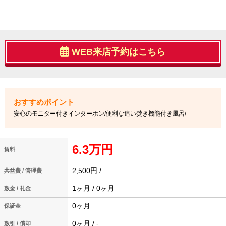
WEB来店予約はこちら
安心のモニター付きインターホン/便利な追い焚き機能付き風呂/
6.3万円
賃料
2,500円 /
共益費 / 管理費
1ヶ月 / 0ヶ月
敷金 / 礼金
0ヶ月
保証金
0ヶ月 / -
敷引 / 償却