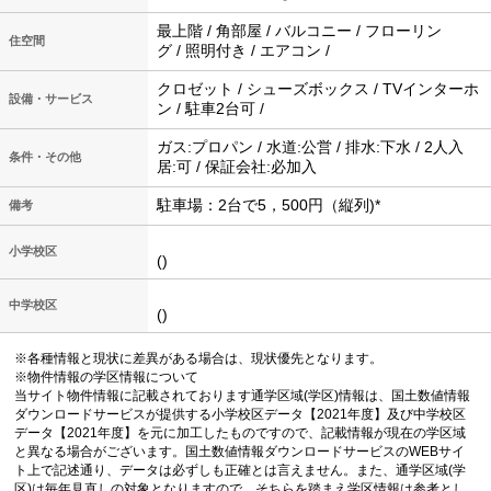
最上階 / 角部屋 / バルコニー / フローリン
住空間
グ / 照明付き / エアコン /
クロゼット / シューズボックス / TVインターホ
設備・サービス
ン / 駐車2台可 /
ガス:プロパン / 水道:公営 / 排水:下水 / 2人入
条件・その他
居:可 / 保証会社:必加入
駐車場：2台で5，500円（縦列)*
備考
小学校区
()
中学校区
()
※各種情報と現状に差異がある場合は、現状優先となります。
※物件情報の学区情報について
当サイト物件情報に記載されております通学区域(学区)情報は、国土数値情報
ダウンロードサービスが提供する小学校区データ【2021年度】及び中学校区
データ【2021年度】を元に加工したものですので、記載情報が現在の学区域
と異なる場合がございます。国土数値情報ダウンロードサービスのWEBサイ
ト上で記述通り、データは必ずしも正確とは言えません。また、通学区域(学
区)は毎年見直しの対象となりますので、そちらを踏まえ学区情報は参考とし