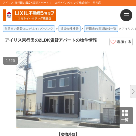
アイリス 東行田の2LDK賃貸アパート！｜コガネイハウジング株式会社 熊谷店
熊谷市の賃貸はコガネイハウジング
賃貸物件検索
行田市の賃貸情報一覧
アイリス 
アイリス
東行田の2LDK賃貸アパートの物件情報
1 / 26
一覧
【建物外観】