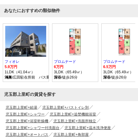
あなたにおすすめの類似物件
フィオレ
プロムナード
プロムナード
5.9万円
6万円
6.5万円
1LDK（41.04㎡）
3LDK（65.49㎡）
3LDK（65.49㎡）
鴻巣
/広田駐在所前 バス乗車時間23分 停歩7分
深谷
/徒歩26分
深谷
/徒歩26分
児玉郡上里町の賃貸を探す
児玉郡上里町+給湯
児玉郡上里町+バストイレ別
児玉郡上里町+シャワー
児玉郡上里町+追焚機能浴室
児玉郡上里町+浴室乾燥機
児玉郡上里町+洗面所独立
児玉郡上里町+シャワー付洗面台
児玉郡上里町+温水洗浄便座
児玉郡上里町+オートバス
児玉郡上里町+角部屋