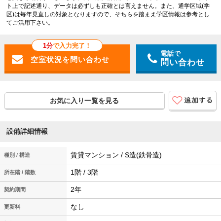
ト上で記述通り、データは必ずしも正確とは言えません。また、通学区域(学
区)は毎年見直しの対象となりますので、そちらを踏まえ学区情報は参考とし
てご活用下さい。
1分
で入力完了！
電話で
問い合わせ
お気に入り一覧を見る
設備詳細情報
賃貸マンション / S造(鉄骨造)
種別 / 構造
1階 / 3階
所在階 / 階数
2年
契約期間
なし
更新料