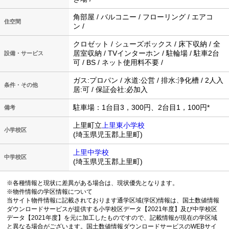
角部屋 / バルコニー / フローリング / エアコ
住空間
ン /
クロゼット / シューズボックス / 床下収納 / 全
居室収納 / TVインターホン / 駐輪場 / 駐車2台
設備・サービス
可 / BS / ネット使用料不要 /
ガス:プロパン / 水道:公営 / 排水:浄化槽 / 2人入
条件・その他
居:可 / 保証会社:必加入
駐車場：1台目3，300円、2台目1，100円*
備考
上里町立
上里東小学校
小学校区
(埼玉県児玉郡上里町)
上里中学校
中学校区
(埼玉県児玉郡上里町)
※各種情報と現状に差異がある場合は、現状優先となります。
※物件情報の学区情報について
当サイト物件情報に記載されております通学区域(学区)情報は、国土数値情報
ダウンロードサービスが提供する小学校区データ【2021年度】及び中学校区
データ【2021年度】を元に加工したものですので、記載情報が現在の学区域
と異なる場合がございます。国土数値情報ダウンロードサービスのWEBサイ