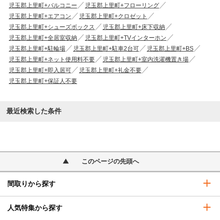
児玉郡上里町+バルコニー
児玉郡上里町+フローリング
児玉郡上里町+エアコン
児玉郡上里町+クロゼット
児玉郡上里町+シューズボックス
児玉郡上里町+床下収納
児玉郡上里町+全居室収納
児玉郡上里町+TVインターホン
児玉郡上里町+駐輪場
児玉郡上里町+駐車2台可
児玉郡上里町+BS
児玉郡上里町+ネット使用料不要
児玉郡上里町+室内洗濯機置き場
児玉郡上里町+即入居可
児玉郡上里町+礼金不要
児玉郡上里町+保証人不要
最近検索した条件
このページの先頭へ
間取りから探す
人気特集から探す