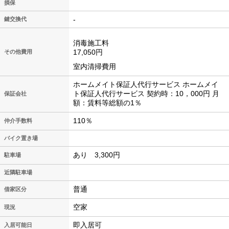
損保
-
鍵交換代
消毒施工料
17,050円
その他費用
室内清掃費用
ホームメイト保証人代行サービス ホームメイ
ト保証人代行サービス 契約時：10，000円 月
保証会社
額：賃料等総額の1％
110％
仲介手数料
バイク置き場
あり 3,300円
駐車場
近隣駐車場
普通
借家区分
空家
現況
即入居可
入居可能日