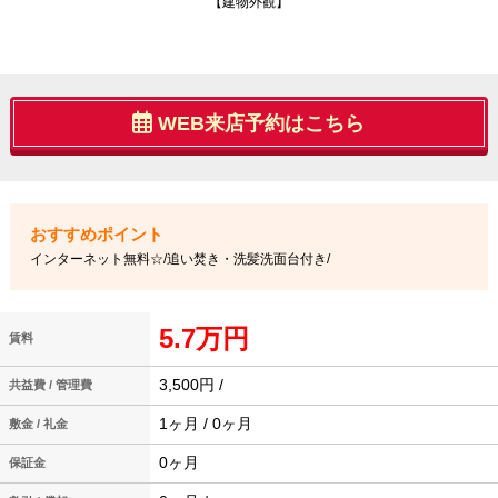
【建物外観】
WEB来店予約はこちら
インターネット無料☆/追い焚き・洗髪洗面台付き/
5.7万円
賃料
3,500円 /
共益費 / 管理費
1ヶ月 / 0ヶ月
敷金 / 礼金
0ヶ月
保証金