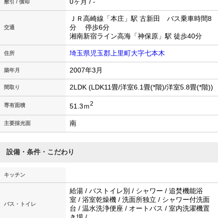
0ヶ月 / -
敷引 / 償却
ＪＲ高崎線「本庄」駅 古新田 バス乗車時間8
分 停歩6分
交通
湘南新宿ライン高海「神保原」駅 徒歩40分
埼玉県児玉郡上里町大字七本木
住所
2007年3月
築年月
2LDK (LDK11畳/洋室6.1畳(*階)/洋室5.8畳(*階))
間取り
2
51.3ｍ
専有面積
南
主要採光面
設備・条件・こだわり
キッチン
給湯 / バストイレ別 / シャワー / 追焚機能浴
室 / 浴室乾燥機 / 洗面所独立 / シャワー付洗面
バス・トイレ
台 / 温水洗浄便座 / オートバス / 室内洗濯機置
き場 /