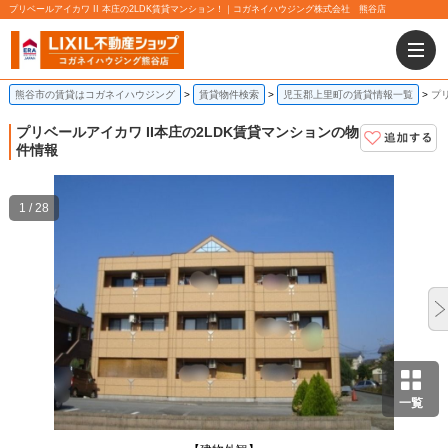
プリベールアイカワ II 本庄の2LDK賃貸マンション！｜コガネイハウジング株式会社 熊谷店
熊谷市の賃貸はコガネイハウジング
賃貸物件検索
児玉郡上里町の賃貸情報一覧
プリ
プリベールアイカワ II
本庄の2LDK賃貸マンションの物
件情報
1 / 28
一覧