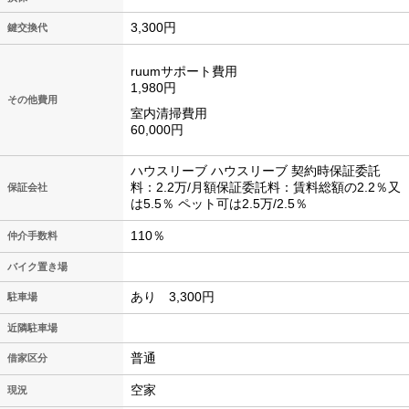
3,300円
鍵交換代
ruumサポート費用
1,980円
その他費用
室内清掃費用
60,000円
ハウスリーブ ハウスリーブ 契約時保証委託
料：2.2万/月額保証委託料：賃料総額の2.2％又
保証会社
は5.5％ ペット可は2.5万/2.5％
110％
仲介手数料
バイク置き場
あり 3,300円
駐車場
近隣駐車場
普通
借家区分
空家
現況