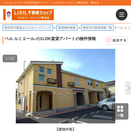
ベル ルミエール -の1LDK賃貸アパート！｜コガネイハウジング株式会社 熊谷店
熊谷市の賃貸はコガネイハウジング
賃貸物件検索
熊谷市の賃貸情報一覧
ベル ルミ
ベル ルミエール
-の1LDK賃貸アパートの物件情報
1 / 22
一覧
【建物外観】