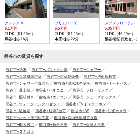
クレシア A
プリムローズ
メゾンフローラル
6.1万円
6.5万円
5.35万円
2LDK（51.66㎡）
2LDK（54.45㎡）
1LDK（46.49㎡）
深谷
/徒歩16分
本庄
/徒歩22分
熊谷
/妻沼行政センタ
熊谷市の賃貸を探す
熊谷市+給湯
熊谷市+バストイレ別
熊谷市+シャワー
熊谷市+追焚機能浴室
熊谷市+浴室乾燥機
熊谷市+洗面所独立
熊谷市+シャワー付洗面台
熊谷市+温水洗浄便座
熊谷市+オートバス
熊谷市+最上階
熊谷市+バルコニー
熊谷市+フローリング
熊谷市+照明付き
熊谷市+エアコン
熊谷市+シューズボックス
熊谷市+ウォークインクロゼット
熊谷市+TVインターホン
熊谷市+駐輪場
熊谷市+駐車2台可
熊谷市+BS
熊谷市+防犯カメラ
熊谷市+ネット使用料不要
熊谷市+室内洗濯機置き場
熊谷市+即入居可
熊谷市+敷金不要
熊谷市+保証人不要
熊谷市+２Ｆ以上