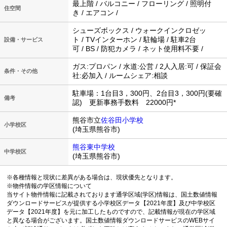
最上階 / バルコニー / フローリング / 照明付
住空間
き / エアコン /
シューズボックス / ウォークインクロゼッ
ト / TVインターホン / 駐輪場 / 駐車2台
設備・サービス
可 / BS / 防犯カメラ / ネット使用料不要 /
ガス:プロパン / 水道:公営 / 2人入居:可 / 保証会
条件・その他
社:必加入 / ルームシェア:相談
駐車場：1台目3，300円、2台目3，300円(要確
備考
認) 更新事務手数料 22000円*
熊谷市立
佐谷田小学校
小学校区
(埼玉県熊谷市)
熊谷東中学校
中学校区
(埼玉県熊谷市)
※各種情報と現状に差異がある場合は、現状優先となります。
※物件情報の学区情報について
当サイト物件情報に記載されております通学区域(学区)情報は、国土数値情報
ダウンロードサービスが提供する小学校区データ【2021年度】及び中学校区
データ【2021年度】を元に加工したものですので、記載情報が現在の学区域
と異なる場合がございます。国土数値情報ダウンロードサービスのWEBサイ