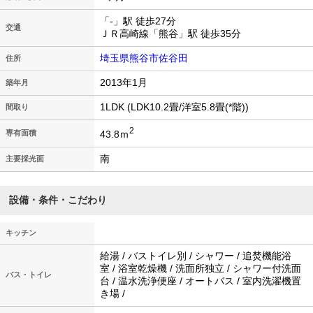
「-」駅 徒歩27分
交通
ＪＲ高崎線「熊谷」駅 徒歩35分
埼玉県熊谷市佐谷田
住所
2013年1月
築年月
1LDK (LDK10.2畳/洋室5.8畳(*階))
間取り
2
43.8ｍ
専有面積
南
主要採光面
設備・条件・こだわり
キッチン
給湯 / バストイレ別 / シャワー / 追焚機能浴
室 / 浴室乾燥機 / 洗面所独立 / シャワー付洗面
バス・トイレ
台 / 温水洗浄便座 / オートバス / 室内洗濯機置
き場 /