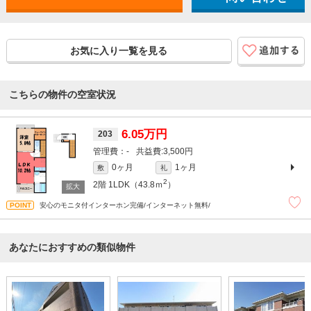
お気に入り一覧を見る
こちらの物件の空室状況
6.05万円
203
-
3,500円
0ヶ月
1ヶ月
敷
礼
2
2階
1LDK（43.8ｍ
）
安心のモニタ付インターホン完備/インターネット無料/
あなたにおすすめの類似物件