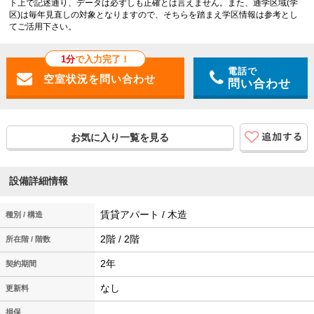
ト上で記述通り、データは必ずしも正確とは言えません。また、通学区域(学
区)は毎年見直しの対象となりますので、そちらを踏まえ学区情報は参考とし
てご活用下さい。
1分
で入力完了！
電話で
問い合わせ
お気に入り一覧を見る
設備詳細情報
賃貸アパート / 木造
種別 / 構造
2階 / 2階
所在階 / 階数
2年
契約期間
なし
更新料
損保