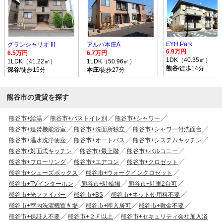
EYH Park
グランシャリオ III
アルバ本庄A
6.9万円
6.5万円
6.7万円
1DK（40.35㎡）
1LDK（41.22㎡）
1LDK（50.96㎡）
熊谷
/徒歩14分
深谷
/徒歩15分
本庄
/徒歩27分
熊谷市の賃貸を探す
熊谷市+給湯
熊谷市+バストイレ別
熊谷市+シャワー
熊谷市+追焚機能浴室
熊谷市+洗面所独立
熊谷市+シャワー付洗面台
熊谷市+温水洗浄便座
熊谷市+オートバス
熊谷市+システムキッチン
熊谷市+対面式キッチン
熊谷市+最上階
熊谷市+バルコニー
熊谷市+フローリング
熊谷市+エアコン
熊谷市+クロゼット
熊谷市+シューズボックス
熊谷市+ウォークインクロゼット
熊谷市+TVインターホン
熊谷市+駐輪場
熊谷市+駐車2台可
熊谷市+光ファイバー
熊谷市+BS
熊谷市+ネット使用料不要
熊谷市+室内洗濯機置き場
熊谷市+即入居可
熊谷市+敷金不要
熊谷市+保証人不要
熊谷市+２Ｆ以上
熊谷市+セキュリティ会社加入済