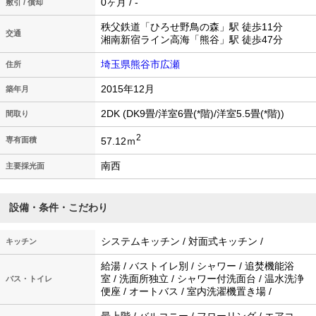
0ヶ月 / -
敷引 / 償却
秩父鉄道「ひろせ野鳥の森」駅 徒歩11分
交通
湘南新宿ライン高海「熊谷」駅 徒歩47分
埼玉県熊谷市広瀬
住所
2015年12月
築年月
2DK (DK9畳/洋室6畳(*階)/洋室5.5畳(*階))
間取り
2
57.12ｍ
専有面積
南西
主要採光面
設備・条件・こだわり
システムキッチン / 対面式キッチン /
キッチン
給湯 / バストイレ別 / シャワー / 追焚機能浴
室 / 洗面所独立 / シャワー付洗面台 / 温水洗浄
バス・トイレ
便座 / オートバス / 室内洗濯機置き場 /
最上階 / バルコニー / フローリング / エアコ