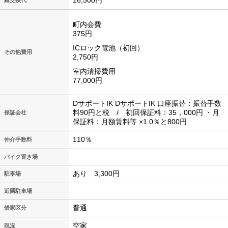
16,500円
鍵交換代
町内会費
375円
ICロック電池（初回）
その他費用
2,750円
室内清掃費用
77,000円
DサポートIK DサポートIK 口座振替：振替手数
料90円と税 / 初回保証料：35，000円 ・月
保証会社
保証料：月額賃料等 ×1.0％と800円
110％
仲介手数料
バイク置き場
あり 3,300円
駐車場
近隣駐車場
普通
借家区分
空家
現況