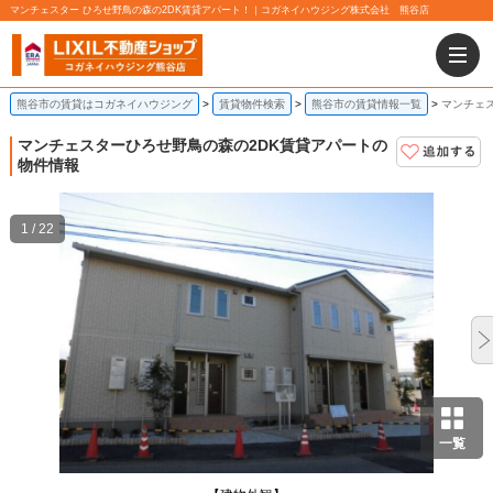
マンチェスター ひろせ野鳥の森の2DK賃貸アパート！｜コガネイハウジング株式会社 熊谷店
熊谷市の賃貸はコガネイハウジング
賃貸物件検索
熊谷市の賃貸情報一覧
マンチェス
マンチェスター
ひろせ野鳥の森の2DK賃貸アパートの
物件情報
1 / 22
一覧