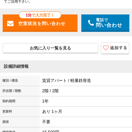
てご活用下さい。
1分
で入力完了！
電話で
問い合わせ
お気に入り一覧を見る
設備詳細情報
賃貸アパート / 軽量鉄骨造
種別 / 構造
2階 / 2階
所在階 / 階数
1年
契約期間
あり 1ヶ月
更新料
不要
損保