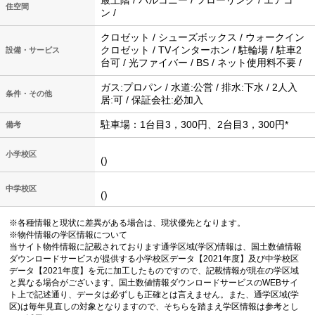
住空間
ン /
クロゼット / シューズボックス / ウォークイン
クロゼット / TVインターホン / 駐輪場 / 駐車2
設備・サービス
台可 / 光ファイバー / BS / ネット使用料不要 /
ガス:プロパン / 水道:公営 / 排水:下水 / 2人入
条件・その他
居:可 / 保証会社:必加入
駐車場：1台目3，300円、2台目3，300円*
備考
小学校区
()
中学校区
()
※各種情報と現状に差異がある場合は、現状優先となります。
※物件情報の学区情報について
当サイト物件情報に記載されております通学区域(学区)情報は、国土数値情報
ダウンロードサービスが提供する小学校区データ【2021年度】及び中学校区
データ【2021年度】を元に加工したものですので、記載情報が現在の学区域
と異なる場合がございます。国土数値情報ダウンロードサービスのWEBサイ
ト上で記述通り、データは必ずしも正確とは言えません。また、通学区域(学
区)は毎年見直しの対象となりますので、そちらを踏まえ学区情報は参考とし