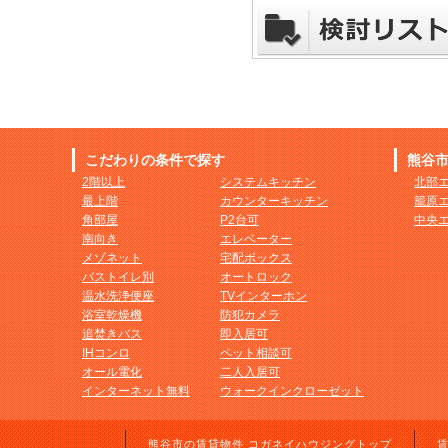
こだわりの条件で探す
熊谷
2階以上
システムキッチン
北部
最上階
カウンターキッチン
籠原
角部屋
P2台可
中央
南向き
エレベーター
メゾネット
宅配ボックス
バストイレ別
オートロック
温水洗浄便座
TVインターホン
浴室乾燥機
防犯カメラ
追焚きバス
即入居可
IHコンロ
ペット相談可
オール電化
二人入居可
インターネット無料
ウォークインクローゼット
熊谷市の賃貸物件 コガネイハウジングトップ