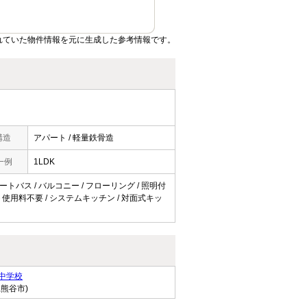
れていた物件情報を元に生成した参考情報です。
構造
アパート / 軽量鉄骨造
一例
1LDK
オートバス / バルコニー / フローリング / 照明付
 ネット使用料不要 / システムキッチン / 対面式キッ
中学校
県熊谷市)