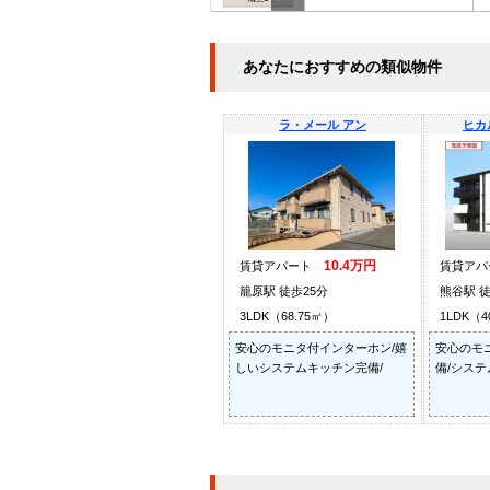
あなたにおすすめの類似物件
ラ・メール アン
ヒカ
10.4万円
賃貸アパート
賃貸ア
籠原駅 徒歩25分
熊谷駅 徒
3LDK（68.75㎡）
1LDK（4
安心のモニタ付インターホン/嬉
安心のモ
しいシステムキッチン完備/
備/システ