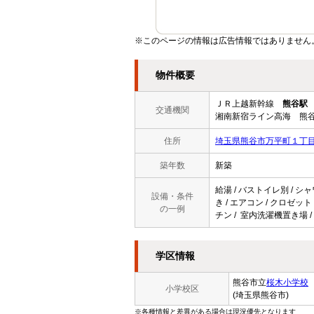
※このページの情報は広告情報ではありません
物件概要
ＪＲ上越新幹線
熊谷駅
交通機関
湘南新宿ライン高海 熊谷
住所
埼玉県熊谷市万平町１丁
築年数
新築
給湯 / バストイレ別 / シ
設備・条件
き / エアコン / クロゼット
の一例
チン / 室内洗濯機置き場 /
学区情報
熊谷市立
桜木小学校
小学校区
(埼玉県熊谷市)
※各種情報と差異がある場合は現況優先となります