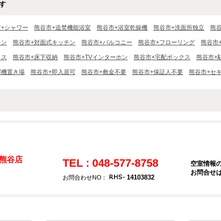
す
市+シャワー
熊谷市+追焚機能浴室
熊谷市+浴室乾燥機
熊谷市+洗面所独立
熊
チン
熊谷市+対面式キッチン
熊谷市+バルコニー
熊谷市+フローリング
熊谷市
クス
熊谷市+床下収納
熊谷市+TVインターホン
熊谷市+宅配ボックス
熊谷市+
濯機置き場
熊谷市+即入居可
熊谷市+敷金不要
熊谷市+保証人不要
熊谷市+セ
熊谷店
TEL : 048-577-8758
空室情報
お問合せ
14103832
お問合わせNO：