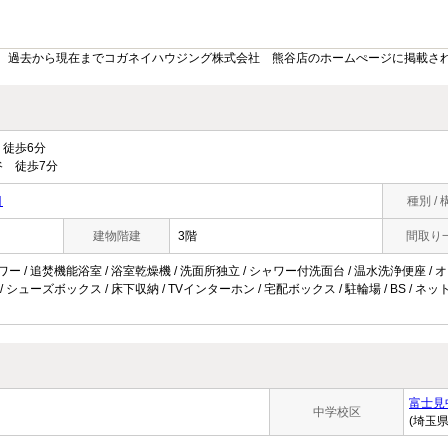
。過去から現在までコガネイハウジング株式会社 熊谷店のホームぺージに掲載さ
徒歩6分
 徒歩7分
目
種別 / 
建物階建
3階
間取り
ャワー / 追焚機能浴室 / 浴室乾燥機 / 洗面所独立 / シャワー付洗面台 / 温水洗浄便座 / 
 / シューズボックス / 床下収納 / TVインターホン / 宅配ボックス / 駐輪場 / BS /
富士見
中学校区
(埼玉