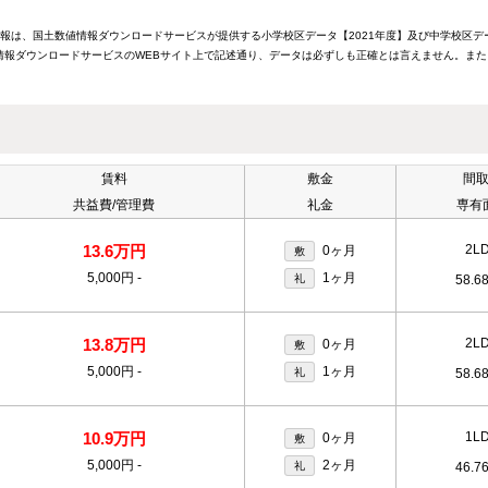
情報は、国土数値情報ダウンロードサービスが提供する小学校区データ【2021年度】及び中学校区デ
報ダウンロードサービスのWEBサイト上で記述通り、データは必ずしも正確とは言えません。また
賃料
敷金
間
共益費/管理費
礼金
専有
13.6万円
2L
0ヶ月
敷
5,000円
-
1ヶ月
礼
58.6
13.8万円
2L
0ヶ月
敷
5,000円
-
1ヶ月
礼
58.6
10.9万円
1L
0ヶ月
敷
5,000円
-
2ヶ月
礼
46.7