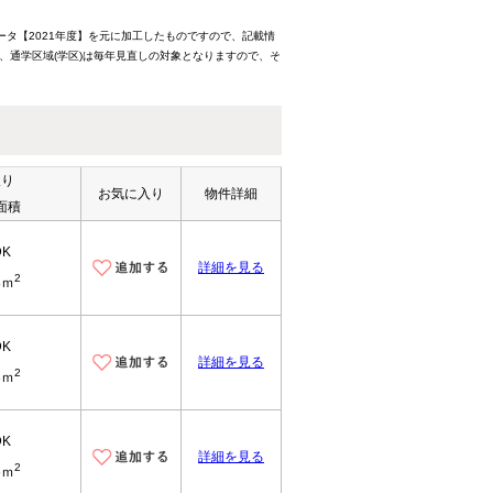
ータ【2021年度】を元に加工したものですので、記載情
、通学区域(学区)は毎年見直しの対象となりますので、そ
取り
お気に入り
物件詳細
面積
DK
詳細を見る
2
8ｍ
DK
詳細を見る
2
8ｍ
DK
詳細を見る
2
6ｍ