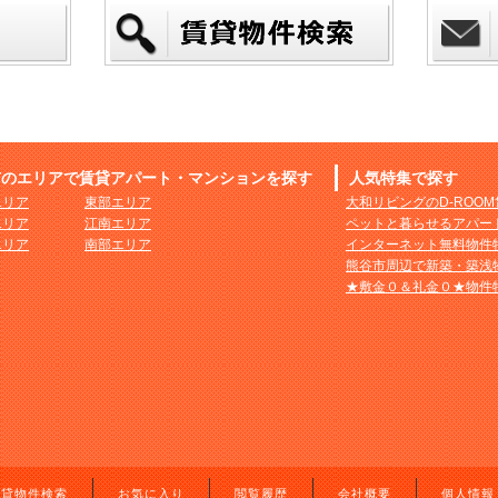
市のエリアで賃貸アパート・マンションを探す
人気特集で探す
エリア
東部エリア
大和リビングのD-ROO
エリア
江南エリア
ペットと暮らせるアパー
エリア
南部エリア
インターネット無料物件
熊谷市周辺で新築・築浅
★敷金０＆礼金０★物件
賃貸物件検索
お気に入り
閲覧履歴
会社概要
個人情報