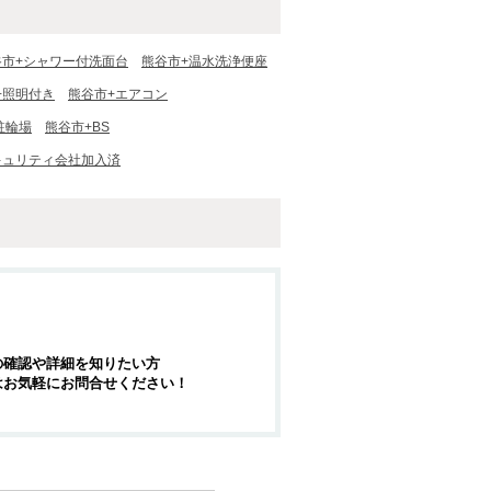
谷市+シャワー付洗面台
熊谷市+温水洗浄便座
+照明付き
熊谷市+エアコン
駐輪場
熊谷市+BS
キュリティ会社加入済
の確認や詳細を知りたい方
はお気軽にお問合せください！