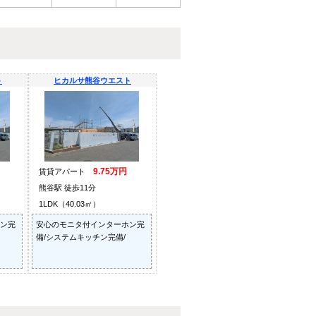
ト
ヒカルサ熊谷ウエスト
9.75万円
賃貸アパート
熊谷駅 徒歩11分
1LDK（40.03㎡）
ン完
安心のモニタ付インターホン完
備/システムキッチン完備/