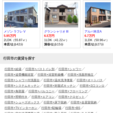
メゾン ラフレ V
グランシャリオ III
アルバ本庄A
5.95万円
6.5万円
6.7万円
2LDK（55.87㎡）
1LDK（41.22㎡）
1LDK（50.96㎡）
本庄
/徒歩42分
深谷
/徒歩15分
本庄
/徒歩27分
行田市の賃貸を探す
行田市+給湯
行田市+バストイレ別
行田市+シャワー
行田市+追焚機能浴室
行田市+浴室乾燥機
行田市+洗面所独立
行田市+シャワー付洗面台
行田市+温水洗浄便座
行田市+オートバス
行田市+システムキッチン
行田市+対面式キッチン
行田市+2口コンロ
行田市+角部屋
行田市+バルコニー
行田市+フローリング
行田市+照明付き
行田市+エアコン
行田市+クロゼット
行田市+シューズボックス
行田市+床下収納
行田市+全居室収納
行田市+TVインターホン
行田市+駐輪場
行田市+BS