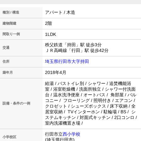
アパート / 木造
種別 / 構造
2階
建物階建
1LDK
間取り一例
秩父鉄道「持田」駅 徒歩3分
交通
ＪＲ高崎線「行田」駅 徒歩42分
埼玉県行田市大字持田
住所
2018年4月
築年月
給湯 / バストイレ別 / シャワー / 追焚機能浴
室 / 浴室乾燥機 / 洗面所独立 / シャワー付洗面
台 / 温水洗浄便座 / オートバス / 角部屋 / バル
コニー / フローリング / 照明付き / エアコン /
設備・条件の一例
クロゼット / シューズボックス / 床下収納 / 全
居室収納 / TVインターホン / 駐輪場 / BS / シ
ステムキッチン / 対面式キッチン / 2口コンロ /
室内洗濯機置き場 /
行田市立
西小学校
小学校区
(埼玉県行田市)