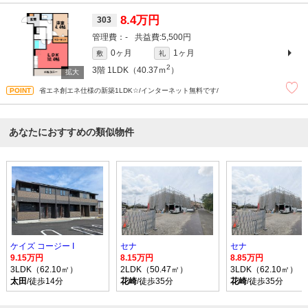
8.4万円
303
-
5,500円
0ヶ月
1ヶ月
敷
礼
2
3階
1LDK（40.37ｍ
）
省エネ創エネ仕様の新築1LDK☆/インターネット無料です/
あなたにおすすめの類似物件
ケイズ コージー I
セナ
セナ
9.15万円
8.15万円
8.85万円
3LDK（62.10㎡）
2LDK（50.47㎡）
3LDK（62.10㎡）
太田
/徒歩14分
花崎
/徒歩35分
花崎
/徒歩35分