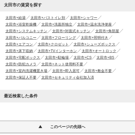
太田市の賃貸を探す
太田市+給湯
太田市+バストイレ別
太田市+シャワー
太田市+浴室乾燥機
太田市+洗面所独立
太田市+温水洗浄便座
太田市+システムキッチン
太田市+対面式キッチン
太田市+角部屋
太田市+バルコニー
太田市+フローリング
太田市+照明付き
太田市+エアコン
太田市+クロゼット
太田市+シューズボックス
太田市+床下収納
太田市+TVインターホン
太田市+オートロック
太田市+宅配ボックス
太田市+駐輪場
太田市+CS
太田市+BS
太田市+防犯カメラ
太田市+ネット使用料不要
太田市+室内洗濯機置き場
太田市+即入居可
太田市+敷金不要
太田市+保証人不要
太田市+セキュリティ会社加入済
最近検索した条件
このページの先頭へ