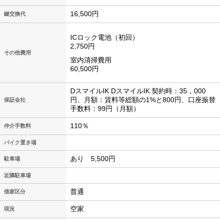
16,500円
鍵交換代
ICロック電池（初回）
2,750円
その他費用
室内清掃費用
60,500円
DスマイルIK DスマイルIK 契約時：35，000
円、月額：賃料等総額の1%と800円、口座振替
保証会社
手数料：99円（月額）
110％
仲介手数料
バイク置き場
あり 5,500円
駐車場
近隣駐車場
普通
借家区分
空家
現況