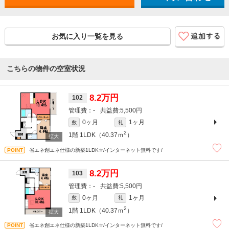
お気に入り一覧を見る
こちらの物件の空室状況
8.2万円
102
-
5,500円
0ヶ月
1ヶ月
敷
礼
2
1階
1LDK（40.37ｍ
）
省エネ創エネ仕様の新築1LDK☆/インターネット無料です/
8.2万円
103
-
5,500円
0ヶ月
1ヶ月
敷
礼
2
1階
1LDK（40.37ｍ
）
省エネ創エネ仕様の新築1LDK☆/インターネット無料です/