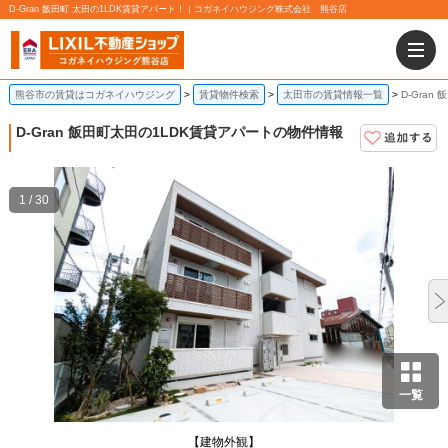
D-Gran 飯田町 太田の1LDK賃貸アパート！｜コガネイハウジング株式会社 熊谷店
熊谷市の賃貸はコガネイハウジング
賃貸物件検索
太田市の賃貸情報一覧
D-Gran
D-Gran 飯田町
太田の1LDK賃貸アパートの物件情報
1 / 30
一覧
【建物外観】