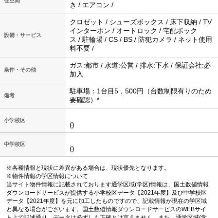
住空間
き / エアコン /
クロゼット / シューズボックス / 床下収納 / TV
インターホン / オートロック / 宅配ボック
設備・サービス
ス / 駐輪場 / CS / BS / 防犯カメラ / ネット使用
料不要 /
ガス:都市 / 水道:公営 / 排水:下水 / 保証会社:必
条件・その他
加入
駐車場：1台目5，500円（台数制限有りのため
備考
要確認）*
小学校区
()
中学校区
()
※各種情報と現状に差異がある場合は、現状優先となります。
※物件情報の学区情報について
当サイト物件情報に記載されております通学区域(学区)情報は、国土数値情報
ダウンロードサービスが提供する小学校区データ【2021年度】及び中学校区
データ【2021年度】を元に加工したものですので、記載情報が現在の学区域
と異なる場合がございます。国土数値情報ダウンロードサービスのWEBサイ
ト上で記述通り、データは必ずしも正確とは言えません。また、通学区域(学