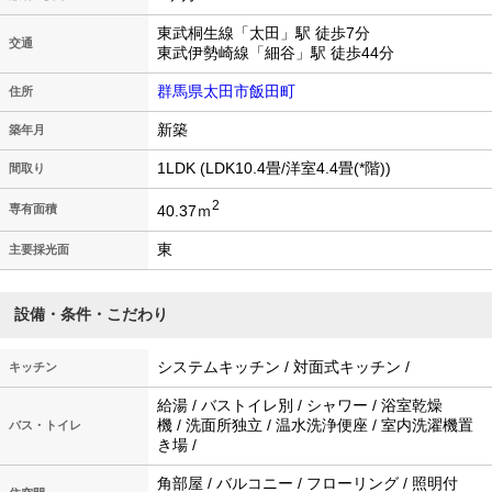
東武桐生線「太田」駅 徒歩7分
交通
東武伊勢崎線「細谷」駅 徒歩44分
群馬県太田市飯田町
住所
新築
築年月
1LDK (LDK10.4畳/洋室4.4畳(*階))
間取り
2
40.37ｍ
専有面積
東
主要採光面
設備・条件・こだわり
システムキッチン / 対面式キッチン /
キッチン
給湯 / バストイレ別 / シャワー / 浴室乾燥
機 / 洗面所独立 / 温水洗浄便座 / 室内洗濯機置
バス・トイレ
き場 /
角部屋 / バルコニー / フローリング / 照明付