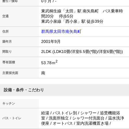
0ヶ月 / -
敷引 / 償却
東武桐生線「太田」駅 南矢島町 バス乗車時
間20分 停歩5分
交通
東武小泉線「西小泉」駅 徒歩39分
群馬県太田市南矢島町
住所
2001年9月
築年月
2LDK (LDK10畳/洋室6.5畳(*階)/洋室6畳(*階))
間取り
2
53.78ｍ
専有面積
南
主要採光面
設備・条件・こだわり
キッチン
給湯 / バストイレ別 / シャワー / 追焚機能浴
室 / 洗面所独立 / シャワー付洗面台 / 温水洗浄
バス・トイレ
便座 / オートバス / 室内洗濯機置き場 /