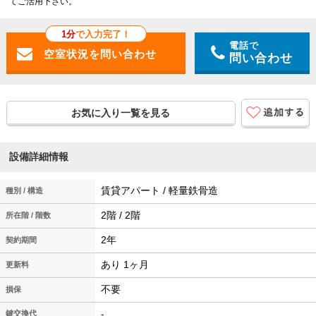
てご活用下さい。
1分
で入力完了！
電話で
問い合わせ
お気に入り一覧を見る
設備詳細情報
賃貸アパート / 軽量鉄骨造
種別 / 構造
2階 / 2階
所在階 / 階数
2年
契約期間
あり 1ヶ月
更新料
不要
損保
-
鍵交換代