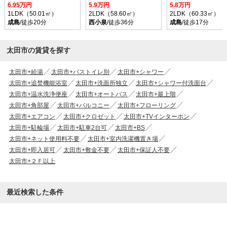
6.95万円
5.9万円
5.8万円
1LDK（50.01㎡）
2LDK（58.60㎡）
2LDK（60.33㎡）
成島
/徒歩20分
西小泉
/徒歩36分
成島
/徒歩17分
太田市の賃貸を探す
太田市+給湯
太田市+バストイレ別
太田市+シャワー
太田市+追焚機能浴室
太田市+洗面所独立
太田市+シャワー付洗面台
太田市+温水洗浄便座
太田市+オートバス
太田市+最上階
太田市+角部屋
太田市+バルコニー
太田市+フローリング
太田市+エアコン
太田市+クロゼット
太田市+TVインターホン
太田市+駐輪場
太田市+駐車2台可
太田市+BS
太田市+ネット使用料不要
太田市+室内洗濯機置き場
太田市+即入居可
太田市+敷金不要
太田市+保証人不要
太田市+２Ｆ以上
最近検索した条件