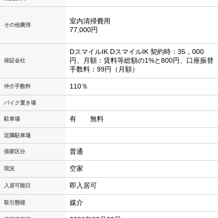
室内清掃費用
その他費用
77,000円
DスマイルIK DスマイルIK 契約時：35，000
円、月額：賃料等総額の1%と800円、口座振替
保証会社
手数料：99円（月額）
110％
仲介手数料
バイク置き場
有 無料
駐車場
近隣駐車場
普通
借家区分
空家
現況
即入居可
入居可能日
媒介
取引態様