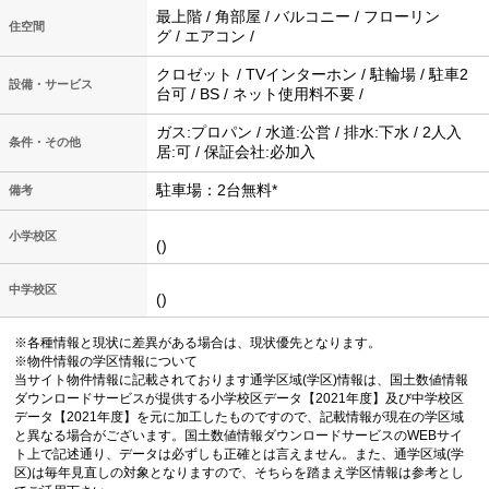
最上階 / 角部屋 / バルコニー / フローリン
住空間
グ / エアコン /
クロゼット / TVインターホン / 駐輪場 / 駐車2
設備・サービス
台可 / BS / ネット使用料不要 /
ガス:プロパン / 水道:公営 / 排水:下水 / 2人入
条件・その他
居:可 / 保証会社:必加入
駐車場：2台無料*
備考
小学校区
()
中学校区
()
※各種情報と現状に差異がある場合は、現状優先となります。
※物件情報の学区情報について
当サイト物件情報に記載されております通学区域(学区)情報は、国土数値情報
ダウンロードサービスが提供する小学校区データ【2021年度】及び中学校区
データ【2021年度】を元に加工したものですので、記載情報が現在の学区域
と異なる場合がございます。国土数値情報ダウンロードサービスのWEBサイ
ト上で記述通り、データは必ずしも正確とは言えません。また、通学区域(学
区)は毎年見直しの対象となりますので、そちらを踏まえ学区情報は参考とし