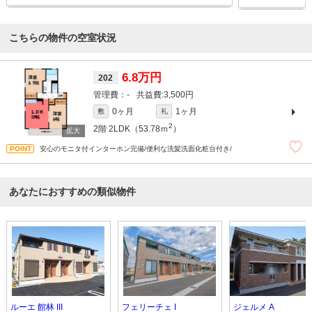
こちらの物件の空室状況
6.8万円
202
-
3,500円
0ヶ月
1ヶ月
敷
礼
2
2階
2LDK（53.78ｍ
）
安心のモニタ付インターホン完備/便利な洗髪洗面化粧台付き/
あなたにおすすめの類似物件
ルーエ 館林 III
フェリーチェ I
ジェルメ A