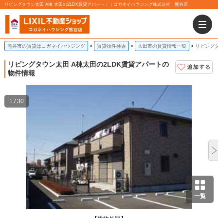
リビングタウン太田 A棟 太田の2LDK賃貸アパート！｜コガネイハウジング株式会社 熊谷店
熊谷市の賃貸はコガネイハウジング
賃貸物件検索
太田市の賃貸情報一覧
リビングタ
リビングタウン太田 A棟
太田の2LDK賃貸アパートの
物件情報
1 / 30
一覧