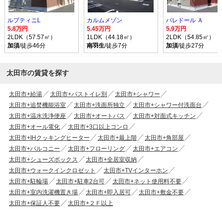
ルプティニL
カルムメゾン
パレドール Ａ
5.8万円
5.45万円
5.9万円
2LDK（57.57㎡）
1LDK（44.18㎡）
2LDK（54.85㎡）
加須
/徒歩46分
南羽生
/徒歩7分
加須
/徒歩27分
太田市の賃貸を探す
太田市+給湯
太田市+バストイレ別
太田市+シャワー
太田市+追焚機能浴室
太田市+洗面所独立
太田市+シャワー付洗面台
太田市+温水洗浄便座
太田市+オートバス
太田市+対面式キッチン
太田市+オール電化
太田市+3口以上コンロ
太田市+IHクッキングヒーター
太田市+最上階
太田市+角部屋
太田市+バルコニー
太田市+フローリング
太田市+エアコン
太田市+シューズボックス
太田市+全居室収納
太田市+ウォークインクロゼット
太田市+TVインターホン
太田市+駐輪場
太田市+駐車2台可
太田市+ネット使用料不要
太田市+室内洗濯機置き場
太田市+即入居可
太田市+敷金不要
太田市+保証人不要
太田市+２Ｆ以上