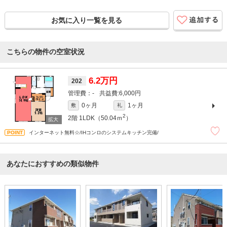
お気に入り一覧を見る
こちらの物件の空室状況
6.2万円
202
-
6,000円
0ヶ月
1ヶ月
敷
礼
2
2階
1LDK（50.04ｍ
）
インターネット無料☆/IHコンロのシステムキッチン完備/
あなたにおすすめの類似物件