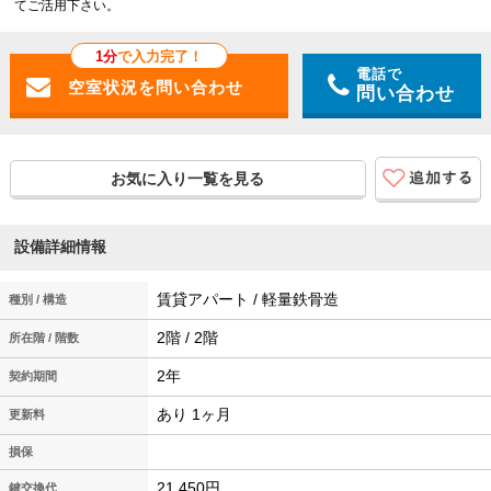
てご活用下さい。
1分
で入力完了！
電話で
問い合わせ
お気に入り一覧を見る
設備詳細情報
賃貸アパート / 軽量鉄骨造
種別 / 構造
2階 / 2階
所在階 / 階数
2年
契約期間
あり 1ヶ月
更新料
損保
21,450円
鍵交換代