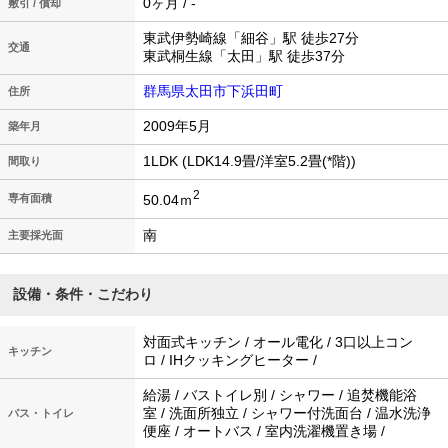
0ヶ月 / -
敷引 / 償却
東武伊勢崎線「細谷」駅 徒歩27分
交通
東武桐生線「太田」駅 徒歩37分
群馬県太田市下浜田町
住所
2009年5月
築年月
1LDK (LDK14.9畳/洋室5.2畳(*階))
間取り
2
50.04ｍ
専有面積
南
主要採光面
設備・条件・こだわり
対面式キッチン / オール電化 / 3口以上コン
キッチン
ロ / IHクッキングヒーター /
給湯 / バストイレ別 / シャワー / 追焚機能浴
室 / 洗面所独立 / シャワー付洗面台 / 温水洗浄
バス・トイレ
便座 / オートバス / 室内洗濯機置き場 /