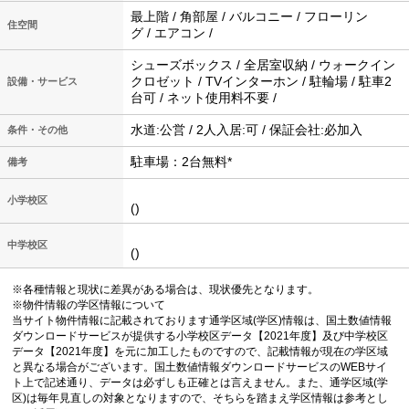
最上階 / 角部屋 / バルコニー / フローリン
住空間
グ / エアコン /
シューズボックス / 全居室収納 / ウォークイン
クロゼット / TVインターホン / 駐輪場 / 駐車2
設備・サービス
台可 / ネット使用料不要 /
水道:公営 / 2人入居:可 / 保証会社:必加入
条件・その他
駐車場：2台無料*
備考
小学校区
()
中学校区
()
※各種情報と現状に差異がある場合は、現状優先となります。
※物件情報の学区情報について
当サイト物件情報に記載されております通学区域(学区)情報は、国土数値情報
ダウンロードサービスが提供する小学校区データ【2021年度】及び中学校区
データ【2021年度】を元に加工したものですので、記載情報が現在の学区域
と異なる場合がございます。国土数値情報ダウンロードサービスのWEBサイ
ト上で記述通り、データは必ずしも正確とは言えません。また、通学区域(学
区)は毎年見直しの対象となりますので、そちらを踏まえ学区情報は参考とし