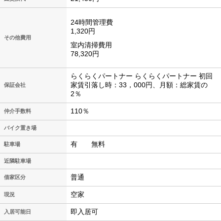
24時間管理費
1,320円
その他費用
室内清掃費用
78,320円
らくらくパートナー らくらくパートナー 初回
家賃引落し時：33，000円、月額：総家賃の
保証会社
2％
110％
仲介手数料
バイク置き場
有 無料
駐車場
近隣駐車場
普通
借家区分
空家
現況
即入居可
入居可能日