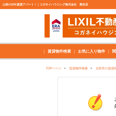
山前の2DK賃貸アパート！｜コガネイハウジング株式会社 熊谷店
賃貸物件検索
お気に入り物件
閲
TOPページ
賃貸物件検索
太田市の賃貸