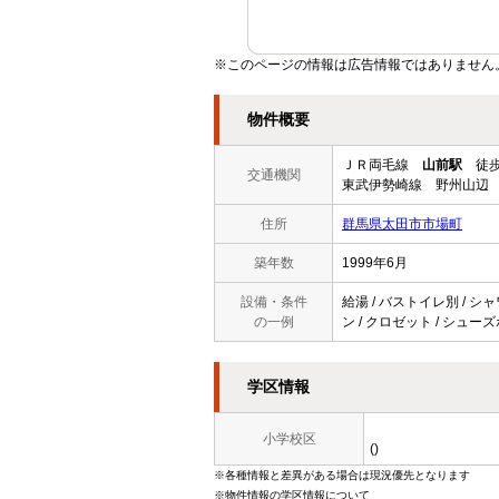
※このページの情報は広告情報ではありません
物件概要
ＪＲ両毛線
山前駅
徒歩
交通機関
東武伊勢崎線 野州山辺 
住所
群馬県太田市市場町
築年数
1999年6月
設備・条件
給湯 / バストイレ別 / シャ
の一例
ン / クロゼット / シューズ
学区情報
小学校区
()
※各種情報と差異がある場合は現況優先となります
※物件情報の学区情報について