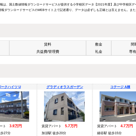
情報は、国土数値情報ダウンロードサービスが提供する小学校区データ【2021年度】及び中学校区デ
報ダウンロードサービスのWEBサイト上で記述通り、データは必ずしも正確とは言えません。また
賃料
敷金
間
共益費/管理費
礼金
専
パークハイツ U
グラディオラスガーデン
コテージ A棟
3.9万円
5.7万円
4.7万円
パート
賃貸アパート
賃貸アパート
歩27分
加須駅 徒歩20分
細谷駅 徒歩15分