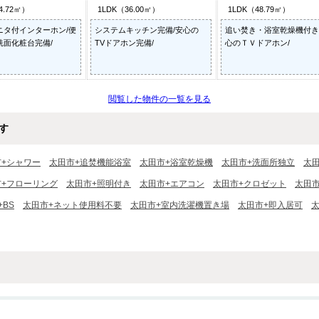
4.72㎡）
1LDK（36.00㎡）
1LDK（48.79㎡）
ニタ付インターホン/便
システムキッチン完備/安心の
追い焚き・浴室乾燥機付き
洗面化粧台完備/
TVドアホン完備/
心のＴＶドアホン/
閲覧した物件の一覧を見る
す
市+シャワー
太田市+追焚機能浴室
太田市+浴室乾燥機
太田市+洗面所独立
太
市+フローリング
太田市+照明付き
太田市+エアコン
太田市+クロゼット
太田
+BS
太田市+ネット使用料不要
太田市+室内洗濯機置き場
太田市+即入居可