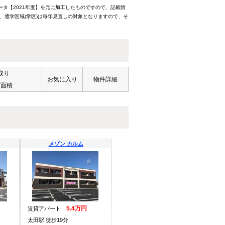
ータ【2021年度】を元に加工したものですので、記載情
、通学区域(学区)は毎年見直しの対象となりますので、そ
取り
お気に入り
物件詳細
有面積
メゾン カルム
5.4万円
賃貸アパート
太田駅 徒歩19分