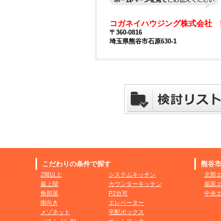
コガネイハウジング株式会社 
〒360-0816
埼玉県熊谷市石原630-1
こだわりの条件で探す
熊谷
2階以上
システムキッチン
北部
最上階
カウンターキッチン
籠原
角部屋
P2台可
中央
南向き
エレベーター
メゾネット
宅配ボックス