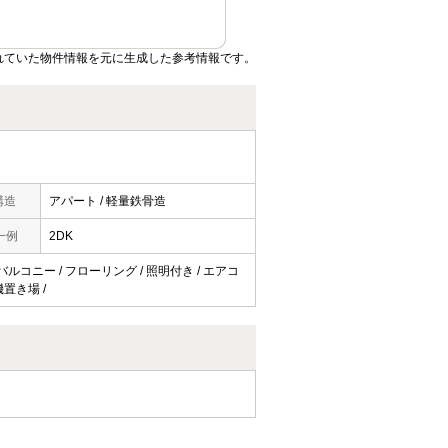
れていた物件情報を元に生成した参考情報です。
構造
アパート / 軽量鉄骨造
一例
2DK
 バルコニー / フローリング / 照明付き / エアコ
機置き場 /