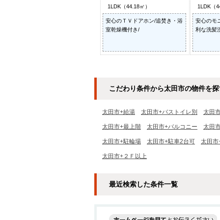
1LDK（44.18㎡）
1LDK（4
安心のＴＶドアホン/追焚き・浴
安心のモ
室乾燥機付き/
利な洗髪
こだわり条件から太田市の物件を探
太田市+給湯
太田市+バストイレ別
太田
太田市+最上階
太田市+バルコニー
太田
太田市+駐輪場
太田市+駐車2台可
太田市
太田市+２Ｆ以上
最近検索した条件一覧