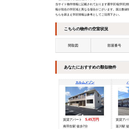
当サイト物件情報に記載されております通学区域(学区)
報が現在の学区域と異なる場合がございます。国土数値情
ちらを踏まえ学区情報は参考としてご活用下さい。
こちらの物件の空室状況
間取図
部屋番号
あなたにおすすめの類似物件
カルムメゾン
5.45万円
賃貸アパート
賃貸ア
南羽生駅 徒歩7分
韮川駅 徒