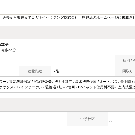
。過去から現在までコガネイハウジング株式会社 熊谷店のホームぺージに掲載さ
30分
徒歩33分
種別 / 
建物階建
2階
間取り
ワー / 追焚機能浴室 / 浴室乾燥機 / 洗面所独立 / 温水洗浄便座 / オートバス / 最上階 /
ボックス / TVインターホン / 駐輪場 / 駐車2台可 / BS / ネット使用料不要 / 室内洗濯
中学校区
()