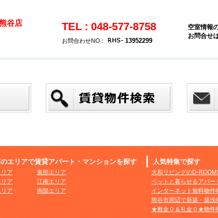
熊谷店
TEL : 048-577-8758
空室情報
お問合せ
13952299
お問合わせNO：
市のエリアで賃貸アパート・マンションを探す
人気特集で探す
エリア
東部エリア
大和リビングのD-ROO
エリア
江南エリア
ペットと暮らせるアパー
エリア
南部エリア
インターネット無料物件
熊谷市周辺で新築・築浅
★敷金０＆礼金０★物件