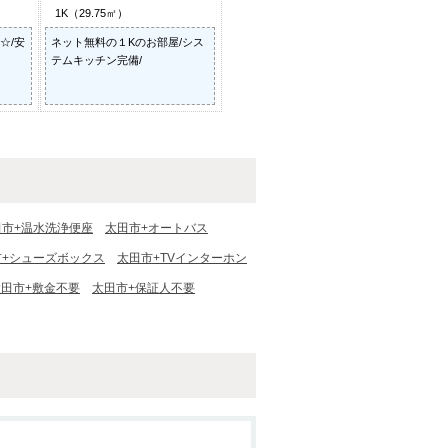
1K（29.75㎡）
☆/安
ネット無料の１Kのお部屋/シス
テムキッチン完備/
田市+温水洗浄便座
太田市+オートバス
市+シューズボックス
太田市+TVインターホン
太田市+敷金不要
太田市+保証人不要