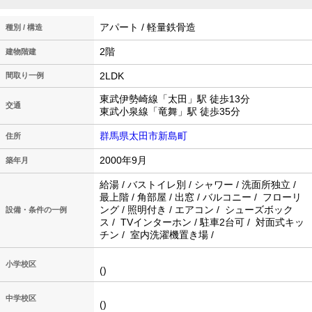
アパート / 軽量鉄骨造
種別 / 構造
2階
建物階建
2LDK
間取り一例
東武伊勢崎線「太田」駅 徒歩13分
交通
東武小泉線「竜舞」駅 徒歩35分
群馬県太田市新島町
住所
2000年9月
築年月
給湯 / バストイレ別 / シャワー / 洗面所独立 /
最上階 / 角部屋 / 出窓 / バルコニー / フローリ
ング / 照明付き / エアコン / シューズボック
設備・条件の一例
ス / TVインターホン / 駐車2台可 / 対面式キッ
チン / 室内洗濯機置き場 /
小学校区
()
中学校区
()