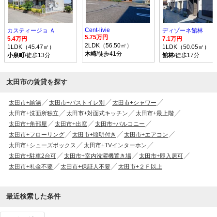
Cent-livie
カスティージョ Ａ
ディゾーネ館林
5.75万円
5.4万円
7.1万円
2LDK（56.50㎡）
1LDK（45.47㎡）
1LDK（50.05㎡）
木崎
/徒歩41分
小泉町
/徒歩13分
館林
/徒歩17分
太田市の賃貸を探す
太田市+給湯
太田市+バストイレ別
太田市+シャワー
太田市+洗面所独立
太田市+対面式キッチン
太田市+最上階
太田市+角部屋
太田市+出窓
太田市+バルコニー
太田市+フローリング
太田市+照明付き
太田市+エアコン
太田市+シューズボックス
太田市+TVインターホン
太田市+駐車2台可
太田市+室内洗濯機置き場
太田市+即入居可
太田市+礼金不要
太田市+保証人不要
太田市+２Ｆ以上
最近検索した条件