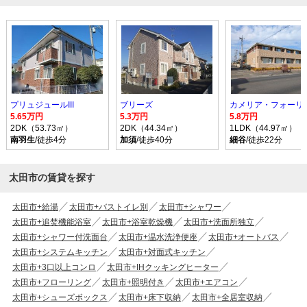
プリュジュールIII
ブリーズ
カメリア・フォーリ
5.65万円
5.3万円
5.8万円
2DK（53.73㎡）
2DK（44.34㎡）
1LDK（44.97㎡）
南羽生
/徒歩4分
加須
/徒歩40分
細谷
/徒歩22分
太田市の賃貸を探す
太田市+給湯
太田市+バストイレ別
太田市+シャワー
太田市+追焚機能浴室
太田市+浴室乾燥機
太田市+洗面所独立
太田市+シャワー付洗面台
太田市+温水洗浄便座
太田市+オートバス
太田市+システムキッチン
太田市+対面式キッチン
太田市+3口以上コンロ
太田市+IHクッキングヒーター
太田市+フローリング
太田市+照明付き
太田市+エアコン
太田市+シューズボックス
太田市+床下収納
太田市+全居室収納