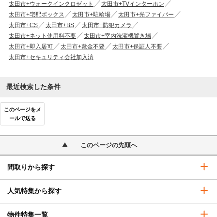
太田市+ウォークインクロゼット
太田市+TVインターホン
太田市+宅配ボックス
太田市+駐輪場
太田市+光ファイバー
太田市+CS
太田市+BS
太田市+防犯カメラ
太田市+ネット使用料不要
太田市+室内洗濯機置き場
太田市+即入居可
太田市+敷金不要
太田市+保証人不要
太田市+セキュリティ会社加入済
最近検索した条件
このページをメ
ールで送る
このページの先頭へ
間取りから探す
人気特集から探す
物件特集一覧