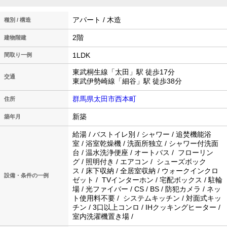
アパート / 木造
種別 / 構造
2階
建物階建
1LDK
間取り一例
東武桐生線「太田」駅 徒歩17分
交通
東武伊勢崎線「細谷」駅 徒歩38分
群馬県太田市西本町
住所
新築
築年月
給湯 / バストイレ別 / シャワー / 追焚機能浴
室 / 浴室乾燥機 / 洗面所独立 / シャワー付洗面
台 / 温水洗浄便座 / オートバス / フローリン
グ / 照明付き / エアコン / シューズボック
ス / 床下収納 / 全居室収納 / ウォークインクロ
設備・条件の一例
ゼット / TVインターホン / 宅配ボックス / 駐輪
場 / 光ファイバー / CS / BS / 防犯カメラ / ネッ
ト使用料不要 / システムキッチン / 対面式キッ
チン / 3口以上コンロ / IHクッキングヒーター /
室内洗濯機置き場 /