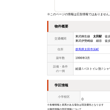
※このページの情報は広告情報ではありません
物件概要
東武桐生線
太田駅
徒歩
交通機関
東武伊勢崎線 細谷 徒歩
住所
群馬県太田市浜町
築年数
1996年3月
設備・条件
給湯 / バストイレ別 / シ
の一例
学区情報
小学校区
()
※各種情報と差異がある場合は現況優先となります
※物件情報の学区情報について