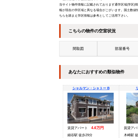
当サイト物件情報に記載されております通学区域(学区)
報が現在の学区域と異なる場合がございます。国土数値情
ちらを踏まえ学区情報は参考としてご活用下さい。
こちらの物件の空室状況
間取図
部屋番号
あなたにおすすめの類似物件
シャルマン・シャトー B
4.6万円
賃貸アパート
賃貸ア
細谷駅 徒歩29分
木崎駅 徒