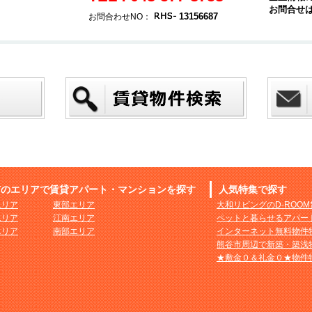
お問合せ
13156687
お問合わせNO：
市のエリアで賃貸アパート・マンションを探す
人気特集で探す
エリア
東部エリア
大和リビングのD-ROO
エリア
江南エリア
ペットと暮らせるアパー
エリア
南部エリア
インターネット無料物件
熊谷市周辺で新築・築浅
★敷金０＆礼金０★物件