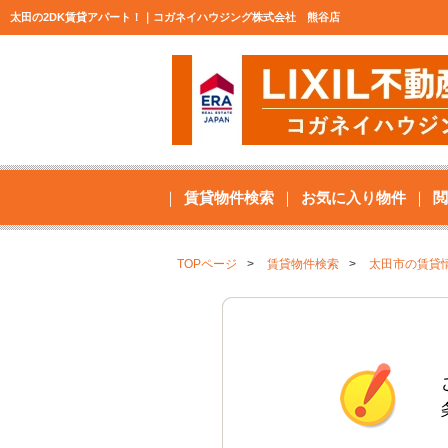
太田の2DK賃貸アパート！｜コガネイハウジング株式会社 熊谷店
賃貸物件検索
お気に入り物件
閲
TOPページ
賃貸物件検索
太田市の賃貸