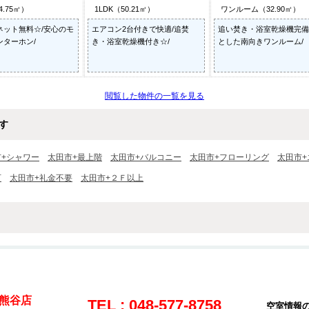
4.75㎡）
1LDK（50.21㎡）
ワンルーム（32.90㎡）
ネット無料☆/安心のモ
エアコン2台付きで快適/追焚
追い焚き・浴室乾燥機完備
ンターホン/
き・浴室乾燥機付き☆/
とした南向きワンルーム/
閲覧した物件の一覧を見る
す
市+シャワー
太田市+最上階
太田市+バルコニー
太田市+フローリング
太田市+
可
太田市+礼金不要
太田市+２Ｆ以上
熊谷店
TEL : 048-577-8758
空室情報