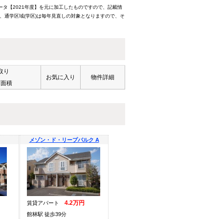
ータ【2021年度】を元に加工したものですので、記載情
、通学区域(学区)は毎年見直しの対象となりますので、そ
取り
お気に入り
物件詳細
有面積
メゾン・ド・リープパルク A
4.2万円
賃貸アパート
館林駅 徒歩39分