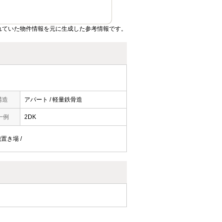
れていた物件情報を元に生成した参考情報です。
構造
アパート / 軽量鉄骨造
一例
2DK
機置き場 /