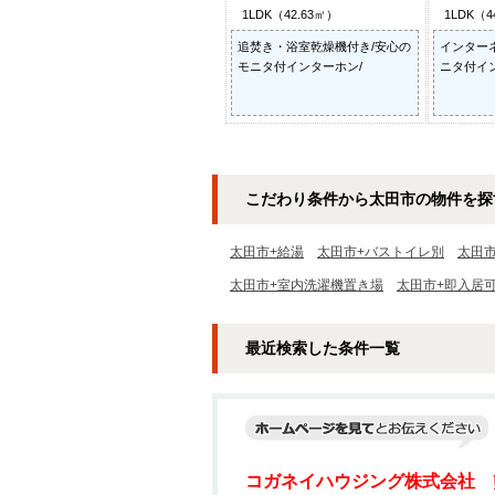
1LDK（42.63㎡）
1LDK（4
追焚き・浴室乾燥機付き/安心の
インター
モニタ付インターホン/
ニタ付イ
こだわり条件から太田市の物件を探
太田市+給湯
太田市+バストイレ別
太田
太田市+室内洗濯機置き場
太田市+即入居
最近検索した条件一覧
コガネイハウジング株式会社 