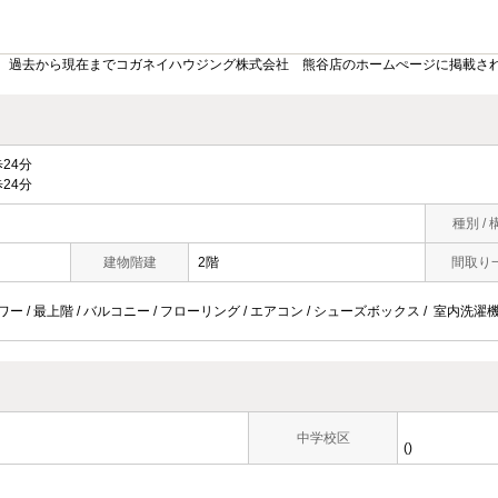
。過去から現在までコガネイハウジング株式会社 熊谷店のホームぺージに掲載さ
24分
24分
種別 / 
建物階建
2階
間取り
ャワー / 最上階 / バルコニー / フローリング / エアコン / シューズボックス / 室内洗濯
中学校区
()