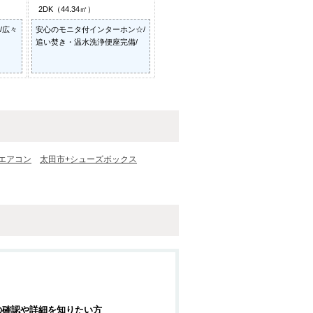
2DK（44.34㎡）
/広々
安心のモニタ付インターホン☆/
追い焚き・温水洗浄便座完備/
エアコン
太田市+シューズボックス
の確認や詳細を知りたい方