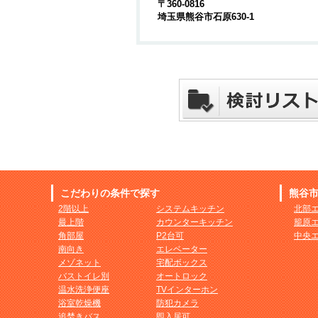
〒360-0816
埼玉県熊谷市石原630-1
こだわりの条件で探す
熊谷
2階以上
システムキッチン
北部
最上階
カウンターキッチン
籠原
角部屋
P2台可
中央
南向き
エレベーター
メゾネット
宅配ボックス
バストイレ別
オートロック
温水洗浄便座
TVインターホン
浴室乾燥機
防犯カメラ
追焚きバス
即入居可