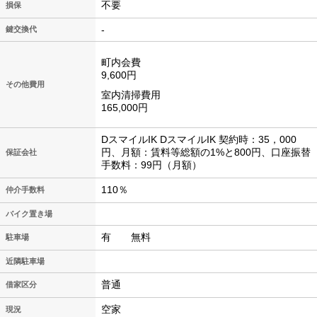
不要
損保
-
鍵交換代
町内会費
9,600円
その他費用
室内清掃費用
165,000円
DスマイルIK DスマイルIK 契約時：35，000
円、月額：賃料等総額の1%と800円、口座振替
保証会社
手数料：99円（月額）
110％
仲介手数料
バイク置き場
有 無料
駐車場
近隣駐車場
普通
借家区分
空家
現況