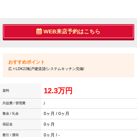
WEB来店予約はこちら
広々LDK22帖戸建賃貸/システムキッチン完備/
12.3万円
賃料
/
共益費 / 管理費
0ヶ月 / 0ヶ月
敷金 / 礼金
0ヶ月
保証金
0ヶ月 / -
敷引 / 償却