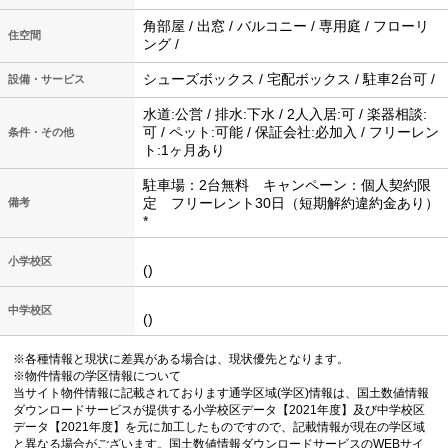
角部屋 / 出窓 / バルコニー / 専用庭 / フローリ
住空間
ング /
シューズボックス / 宅配ボックス / 駐車2台可 /
設備・サービス
水道:公営 / 排水:下水 / 2人入居:可 / 楽器相談:
可 / ペット:可能 / 保証会社:必加入 / フリーレン
条件・その他
ト:1ヶ月あり
駐車場：2台無料 キャンペーン：個人契約限
定 フリーレント30日（短期解約違約金あり）
備考
*
小学校区
()
中学校区
()
※各種情報と現状に差異がある場合は、現状優先となります。
※物件情報の学区情報について
当サイト物件情報に記載されております通学区域(学区)情報は、国土数値情報
ダウンロードサービスが提供する小学校区データ【2021年度】及び中学校区
データ【2021年度】を元に加工したものですので、記載情報が現在の学区域
と異なる場合がございます。国土数値情報ダウンロードサービスのWEBサイ