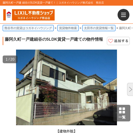
藤阿久町一戸建 細谷の5LDK賃貸一戸建て！｜コガネイハウジング株式会社 熊谷店
熊谷市の賃貸はコガネイハウジング
賃貸物件検索
太田市の賃貸情報一覧
藤阿久町一
藤阿久町一戸建
細谷の5LDK賃貸一戸建ての物件情報
1 / 20
一覧
【建物外観】