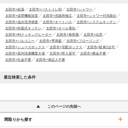
太田市+給湯
太田市+バストイレ別
太田市+シャワー
太田市+追焚機能浴室
太田市+洗面所独立
太田市+シャワー付洗面台
太田市+温水洗浄便座
太田市+オートバス
太田市+システムキッチン
太田市+対面式キッチン
太田市+オール電化
太田市+IHクッキングヒーター
太田市+角部屋
太田市+出窓
太田市+バルコニー
太田市+専用庭
太田市+フローリング
太田市+シューズボックス
太田市+宅配ボックス
太田市+駐車2台可
太田市+室内洗濯機置き場
太田市+即入居可
太田市+敷金不要
太田市+礼金不要
太田市+保証人不要
最近検索した条件
このページの先頭へ
間取りから探す