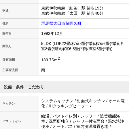
東武伊勢崎線「細谷」駅 徒歩19分
交通
東武伊勢崎線「太田」駅 徒歩40分
群馬県太田市藤阿久町
住所
1992年12月
築年月
5LDK (LDK22畳/和室8畳(*階)/和室6畳(*階)/洋
間取り
室8畳(*階)/洋室6.5畳(*階)/洋室6畳(*階))
2
189.75ｍ
専有面積
南
主要採光面
設備・条件・こだわり
システムキッチン / 対面式キッチン / オール電
キッチン
化 / IHクッキングヒーター /
給湯 / バストイレ別 / シャワー / 追焚機能浴
室 / 洗面所独立 / シャワー付洗面台 / 温水洗浄
バス・トイレ
便座 / オートバス / 室内洗濯機置き場 /