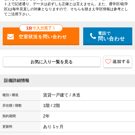
ト上で記述通り、データは必ずしも正確とは言えません。また、通学区域(学
区)は毎年見直しの対象となりますので、そちらを踏まえ学区情報は参考とし
てご活用下さい。
1分
で入力完了！
電話で
問い合わせ
お気に入り一覧を見る
設備詳細情報
賃貸一戸建て / 木造
種別 / 構造
1階 / 2階
所在階 / 階数
2年
契約期間
あり 1ヶ月
更新料