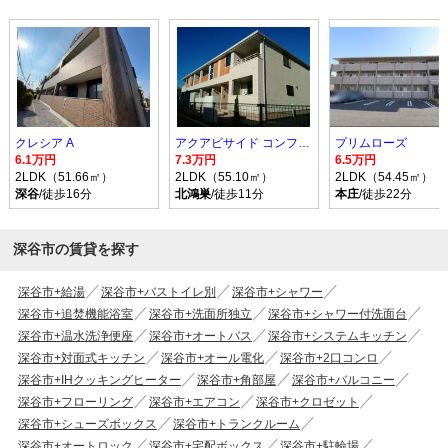
クレシア A
アクアビサイド コンフォルト I
プリムローズ
6.1万円
7.3万円
6.5万円
2LDK（51.66㎡）
2LDK（55.10㎡）
2LDK（54.45㎡）
深谷
/徒歩16分
北鴻巣
/徒歩11分
本庄
/徒歩22分
深谷市の賃貸を探す
深谷市+給湯
深谷市+バストイレ別
深谷市+シャワー
深谷市+追焚機能浴室
深谷市+洗面所独立
深谷市+シャワー付洗面台
深谷市+温水洗浄便座
深谷市+オートバス
深谷市+システムキッチン
深谷市+対面式キッチン
深谷市+オール電化
深谷市+2口コンロ
深谷市+IHクッキングヒーター
深谷市+角部屋
深谷市+バルコニー
深谷市+フローリング
深谷市+エアコン
深谷市+クロゼット
深谷市+シューズボックス
深谷市+トランクルーム
深谷市+オートロック
深谷市+宅配ボックス
深谷市+駐輪場