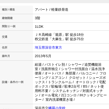
アパート / 軽量鉄骨造
種別 / 構造
3階
建物階建
1LDK
間取り一例
ＪＲ高崎線「籠原」駅 徒歩18分
交通
秩父鉄道「大麻生」駅 徒歩75分
埼玉県深谷市東方
住所
2013年5月
築年月
給湯 / バストイレ別 / シャワー / 追焚機能浴
室 / 洗面所独立 / シャワー付洗面台 / 温水洗浄
便座 / オートバス / 角部屋 / バルコニー / フロ
ーリング / エアコン / クロゼット / シューズボ
ックス / トランクルーム / オートロック / 宅配
設備・条件の一例
ボックス / 駐輪場 / 駐車2台可 / BS / ネット使
用料不要 / システムキッチン / 対面式キッチ
ン / オール電化 / 2口コンロ / IHクッキングヒー
ター / 室内洗濯機置き場 /
深谷市立
幡羅小学校