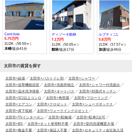
Cent-livie
ディゾーネ館林
ルプティニL
5.75万円
7.1万円
5.8万円
2LDK（56.50㎡）
1LDK（50.05㎡）
2LDK（57.57㎡）
木崎
/徒歩41分
館林
/徒歩17分
加須
/徒歩46分
太田市の賃貸を探す
太田市+給湯
太田市+バストイレ別
太田市+シャワー
太田市+追焚機能浴室
太田市+洗面所独立
太田市+シャワー付洗面台
太田市+温水洗浄便座
太田市+オートバス
太田市+対面式キッチン
太田市+3口以上コンロ
太田市+角部屋
太田市+フローリング
太田市+エアコン
太田市+クロゼット
太田市+シューズボックス
太田市+床下収納
太田市+ウォークインクロゼット
太田市+TVインターホン
太田市+駐輪場
太田市+駐車2台可
太田市+BS
太田市+ネット使用料不要
太田市+室内洗濯機置き場
太田市+敷金不要
太田市+保証人不要
太田市+セキュリティ会社加入済