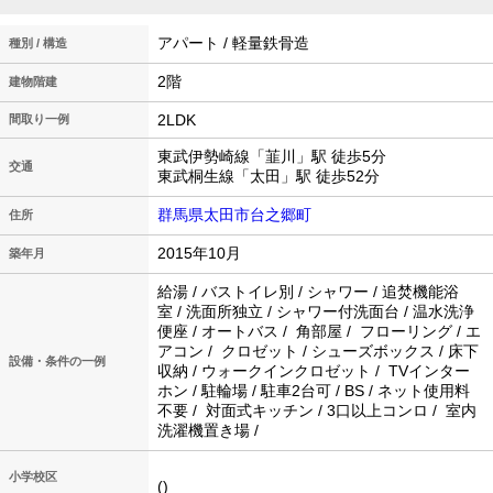
アパート / 軽量鉄骨造
種別 / 構造
2階
建物階建
2LDK
間取り一例
東武伊勢崎線「韮川」駅 徒歩5分
交通
東武桐生線「太田」駅 徒歩52分
群馬県太田市台之郷町
住所
2015年10月
築年月
給湯 / バストイレ別 / シャワー / 追焚機能浴
室 / 洗面所独立 / シャワー付洗面台 / 温水洗浄
便座 / オートバス / 角部屋 / フローリング / エ
アコン / クロゼット / シューズボックス / 床下
設備・条件の一例
収納 / ウォークインクロゼット / TVインター
ホン / 駐輪場 / 駐車2台可 / BS / ネット使用料
不要 / 対面式キッチン / 3口以上コンロ / 室内
洗濯機置き場 /
小学校区
()