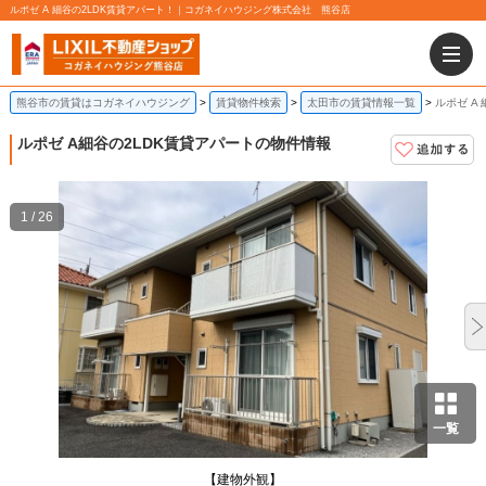
ルポゼ A 細谷の2LDK賃貸アパート！｜コガネイハウジング株式会社 熊谷店
熊谷市の賃貸はコガネイハウジング
賃貸物件検索
太田市の賃貸情報一覧
ルポゼ A
ルポゼ A
細谷の2LDK賃貸アパートの物件情報
1 / 26
一覧
【建物外観】