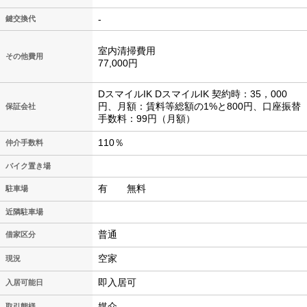
-
鍵交換代
室内清掃費用
その他費用
77,000円
DスマイルIK DスマイルIK 契約時：35，000
円、月額：賃料等総額の1%と800円、口座振替
保証会社
手数料：99円（月額）
110％
仲介手数料
バイク置き場
有 無料
駐車場
近隣駐車場
普通
借家区分
空家
現況
即入居可
入居可能日
媒介
取引態様