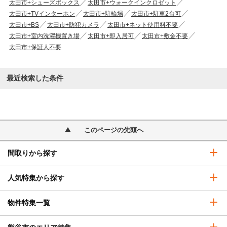
太田市+シューズボックス
太田市+ウォークインクロゼット
太田市+TVインターホン
太田市+駐輪場
太田市+駐車2台可
太田市+BS
太田市+防犯カメラ
太田市+ネット使用料不要
太田市+室内洗濯機置き場
太田市+即入居可
太田市+敷金不要
太田市+保証人不要
最近検索した条件
このページの先頭へ
間取りから探す
人気特集から探す
物件特集一覧