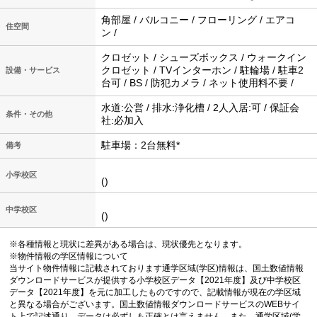
角部屋 / バルコニー / フローリング / エアコ
住空間
ン /
クロゼット / シューズボックス / ウォークイン
クロゼット / TVインターホン / 駐輪場 / 駐車2
設備・サービス
台可 / BS / 防犯カメラ / ネット使用料不要 /
水道:公営 / 排水:浄化槽 / 2人入居:可 / 保証会
条件・その他
社:必加入
駐車場：2台無料*
備考
小学校区
()
中学校区
()
※各種情報と現状に差異がある場合は、現状優先となります。
※物件情報の学区情報について
当サイト物件情報に記載されております通学区域(学区)情報は、国土数値情報
ダウンロードサービスが提供する小学校区データ【2021年度】及び中学校区
データ【2021年度】を元に加工したものですので、記載情報が現在の学区域
と異なる場合がございます。国土数値情報ダウンロードサービスのWEBサイ
ト上で記述通り、データは必ずしも正確とは言えません。また、通学区域(学