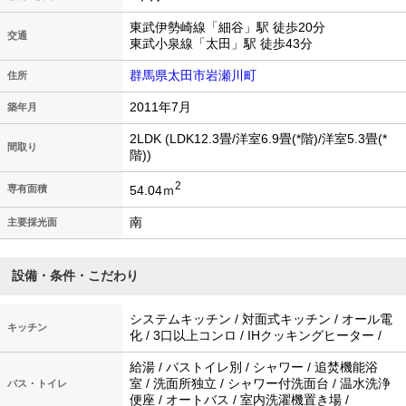
東武伊勢崎線「細谷」駅 徒歩20分
交通
東武小泉線「太田」駅 徒歩43分
群馬県太田市岩瀬川町
住所
2011年7月
築年月
2LDK (LDK12.3畳/洋室6.9畳(*階)/洋室5.3畳(*
間取り
階))
2
54.04ｍ
専有面積
南
主要採光面
設備・条件・こだわり
システムキッチン / 対面式キッチン / オール電
キッチン
化 / 3口以上コンロ / IHクッキングヒーター /
給湯 / バストイレ別 / シャワー / 追焚機能浴
室 / 洗面所独立 / シャワー付洗面台 / 温水洗浄
バス・トイレ
便座 / オートバス / 室内洗濯機置き場 /