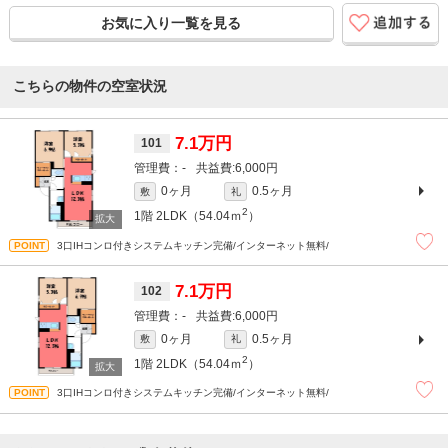
お気に入り一覧を見る
こちらの物件の空室状況
7.1万円
101
-
6,000円
0ヶ月
0.5ヶ月
敷
礼
2
1階
2LDK（54.04ｍ
）
3口IHコンロ付きシステムキッチン完備/インターネット無料/
7.1万円
102
-
6,000円
0ヶ月
0.5ヶ月
敷
礼
2
1階
2LDK（54.04ｍ
）
3口IHコンロ付きシステムキッチン完備/インターネット無料/