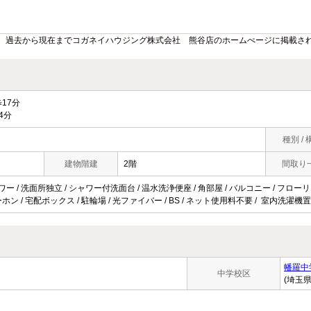
。過去から現在までコガネイハウジング株式会社 熊谷店のホームぺージに掲載さ
17分
4分
種別 / 
建物階建
2階
間取り
ワー / 洗面所独立 / シャワー付洗面台 / 温水洗浄便座 / 角部屋 / バルコニー / フローリン
ホン / 宅配ボックス / 駐輪場 / 光ファイバー / BS / ネット使用料不要 / 室内洗濯機置
幡羅中
中学校区
(埼玉