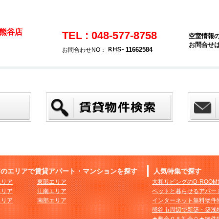
熊谷店
TEL : 048-577-8758
空室情報
お問合せ
11662584
お問合わせNO：
市のエリアで賃貸アパート・マンションを探す
人気特集で探す
エリア
東部エリア
大和リビングのD-ROO
エリア
江南エリア
ペットと暮らせるアパー
エリア
南部エリア
インターネット無料物件
熊谷市周辺で新築・築浅