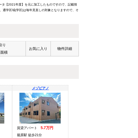
ータ【2021年度】を元に加工したものですので、記載情
、通学区域(学区)は毎年見直しの対象となりますので、そ
取り
お気に入り
物件詳細
有面積
メゾピアノ
5.7万円
賃貸アパート
籠原駅 徒歩21分