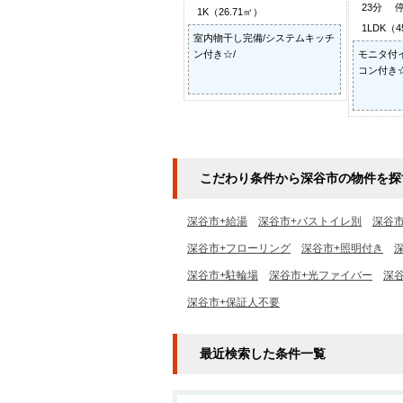
23分 
1K（26.71㎡）
1LDK（4
室内物干し完備/システムキッチ
ン付き☆/
モニタ付
コン付き☆
こだわり条件から深谷市の物件を探
深谷市+給湯
深谷市+バストイレ別
深谷
深谷市+フローリング
深谷市+照明付き
深谷市+駐輪場
深谷市+光ファイバー
深谷
深谷市+保証人不要
最近検索した条件一覧