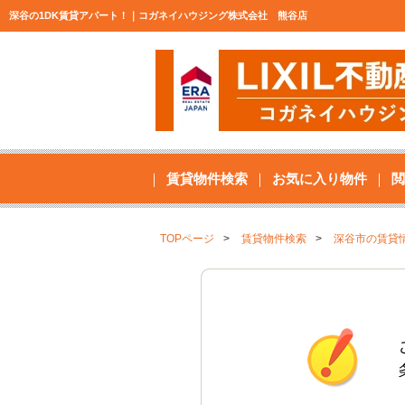
深谷の1DK賃貸アパート！｜コガネイハウジング株式会社 熊谷店
賃貸物件検索
お気に入り物件
閲
TOPページ
賃貸物件検索
深谷市の賃貸