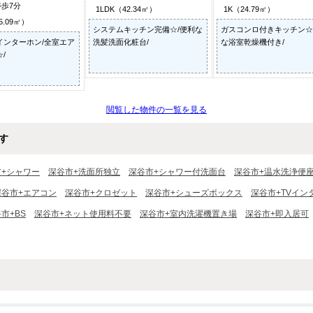
停歩7分
1LDK（42.34㎡）
1K（24.79㎡）
5.09㎡）
システムキッチン完備☆/便利な
ガスコンロ付きキッチン☆
インターホン/全室エア
洗髪洗面化粧台/
な浴室乾燥機付き/
/
閲覧した物件の一覧を見る
す
市+シャワー
深谷市+洗面所独立
深谷市+シャワー付洗面台
深谷市+温水洗浄便
深谷市+エアコン
深谷市+クロゼット
深谷市+シューズボックス
深谷市+TVイン
市+BS
深谷市+ネット使用料不要
深谷市+室内洗濯機置き場
深谷市+即入居可