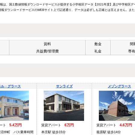
情報は、国土数値情報ダウンロードサービスが提供する小学校区データ【2021年度】及び中学校区デ
報ダウンロードサービスのWEBサイト上で記述通り、データは必ずしも正確とは言えません。また
賃料
敷金
間
共益費/管理費
礼金
専
ベル・グラース
サンライズ
メゾングラース
5.4万円
6万円
4.6万円
パート
賃貸アパート
賃貸アパート
妻沼仲町 バス乗車時間
本庄駅 徒歩15分
籠原駅 徒歩14分