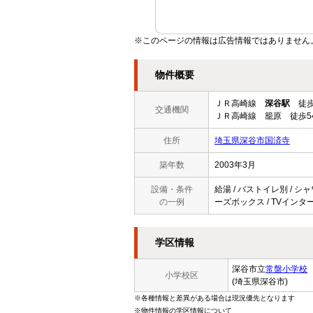
※このページの情報は広告情報ではありません
物件概要
ＪＲ高崎線
深谷駅
徒歩
交通機関
ＪＲ高崎線 籠原 徒歩5
住所
埼玉県深谷市国済寺
築年数
2003年3月
設備・条件
給湯 / バストイレ別 / シャ
の一例
ーズボックス / TVインター
学区情報
深谷市立
常盤小学校
小学校区
(埼玉県深谷市)
※各種情報と差異がある場合は現況優先となります
※物件情報の学区情報について