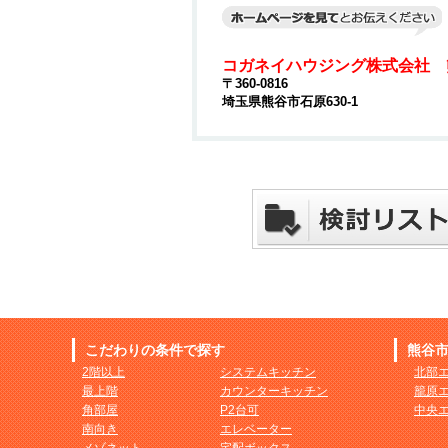
コガネイハウジング株式会社 
〒360-0816
埼玉県熊谷市石原630-1
こだわりの条件で探す
熊谷
2階以上
システムキッチン
北部
最上階
カウンターキッチン
籠原
角部屋
P2台可
中央
南向き
エレベーター