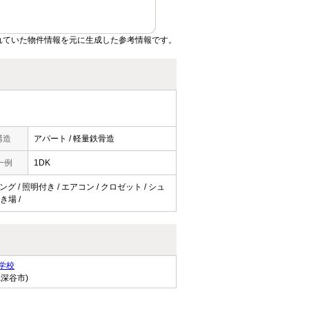
れていた物件情報を元に生成した参考情報です。
構造
アパート / 軽量鉄骨造
一例
1DK
グ / 照明付き / エアコン / クロゼット / シュ
き場 /
学校
県深谷市)