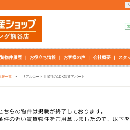
覧物件履歴
お役立ち情報
お客様の声
会社概要
スタ
情報一覧
リアルコート II 深谷の1DK賃貸アパート