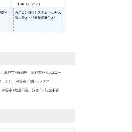
1LDK（41.25㎡）
/便利
ガスコンロ付システムキッチン/
追い焚き・浴室乾燥機付き/
座
深谷市+角部屋
深谷市+バルコニー
ターホン
深谷市+宅配ボックス
深谷市+敷金不要
深谷市+礼金不要