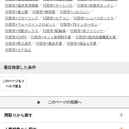
行田市+温水洗浄便座
行田市+オートバス
行田市+対面式キッチン
行田市+最上階
行田市+角部屋
行田市+バルコニー
行田市+フローリング
行田市+エアコン
行田市+シューズボックス
行田市+ウォークインクロゼット
行田市+TVインターホン
行田市+宅配ボックス
行田市+駐輪場
行田市+光ファイバー
行田市+CATV
行田市+ネット使用料不要
行田市+室内洗濯機置き場
行田市+即入居可
行田市+敷金不要
行田市+保証人不要
行田市+２Ｆ以上
最近検索した条件
このページをメ
ールで送る
このページの先頭へ
間取りから探す