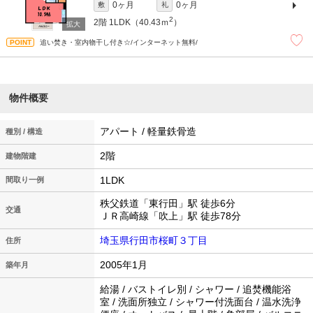
0ヶ月
0ヶ月
敷
礼
2
2階
1LDK（40.43ｍ
）
追い焚き・室内物干し付き☆/インターネット無料/
物件概要
アパート / 軽量鉄骨造
種別 / 構造
2階
建物階建
1LDK
間取り一例
秩父鉄道「東行田」駅 徒歩6分
交通
ＪＲ高崎線「吹上」駅 徒歩78分
埼玉県行田市桜町３丁目
住所
2005年1月
築年月
給湯 / バストイレ別 / シャワー / 追焚機能浴
室 / 洗面所独立 / シャワー付洗面台 / 温水洗浄