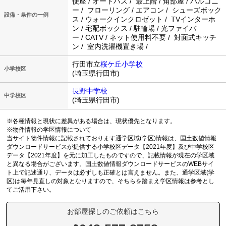
便座 / オートバス / 最上階 / 角部屋 / バルコニ
ー / フローリング / エアコン / シューズボック
設備・条件の一例
ス / ウォークインクロゼット / TVインターホ
ン / 宅配ボックス / 駐輪場 / 光ファイバ
ー / CATV / ネット使用料不要 / 対面式キッチ
ン / 室内洗濯機置き場 /
行田市立
桜ケ丘小学校
小学校区
(埼玉県行田市)
長野中学校
中学校区
(埼玉県行田市)
※各種情報と現状に差異がある場合は、現状優先となります。
※物件情報の学区情報について
当サイト物件情報に記載されております通学区域(学区)情報は、国土数値情報
ダウンロードサービスが提供する小学校区データ【2021年度】及び中学校区
データ【2021年度】を元に加工したものですので、記載情報が現在の学区域
と異なる場合がございます。国土数値情報ダウンロードサービスのWEBサイ
ト上で記述通り、データは必ずしも正確とは言えません。また、通学区域(学
区)は毎年見直しの対象となりますので、そちらを踏まえ学区情報は参考とし
てご活用下さい。
お部屋探しのご依頼はこちら