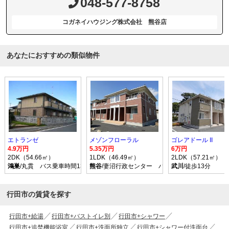
048-577-8758
コガネイハウジング株式会社 熊谷店
あなたにおすすめの類似物件
エトランゼ
メゾンフローラル
ゴレアドール II
4.9万円
5.35万円
6万円
2DK（54.66㎡）
1LDK（46.49㎡）
2LDK（57.21㎡）
鴻巣
/丸貫 バス乗車時間13分 停歩5分
熊谷
/妻沼行政センター バス乗車時間34分 停歩
武川
/徒歩13分
行田市の賃貸を探す
行田市+給湯
行田市+バストイレ別
行田市+シャワー
行田市+追焚機能浴室
行田市+洗面所独立
行田市+シャワー付洗面台