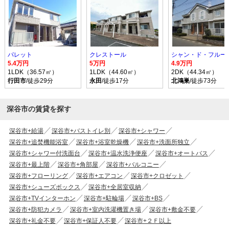
パレット
クレストール
シャン・ド・フルール
5.4万円
5万円
4.9万円
1LDK（36.57㎡）
1LDK（44.60㎡）
2DK（44.34㎡）
行田市
/徒歩29分
永田
/徒歩17分
北鴻巣
/徒歩73分
深谷市の賃貸を探す
深谷市+給湯
深谷市+バストイレ別
深谷市+シャワー
深谷市+追焚機能浴室
深谷市+浴室乾燥機
深谷市+洗面所独立
深谷市+シャワー付洗面台
深谷市+温水洗浄便座
深谷市+オートバス
深谷市+最上階
深谷市+角部屋
深谷市+バルコニー
深谷市+フローリング
深谷市+エアコン
深谷市+クロゼット
深谷市+シューズボックス
深谷市+全居室収納
深谷市+TVインターホン
深谷市+駐輪場
深谷市+BS
深谷市+防犯カメラ
深谷市+室内洗濯機置き場
深谷市+敷金不要
深谷市+礼金不要
深谷市+保証人不要
深谷市+２Ｆ以上