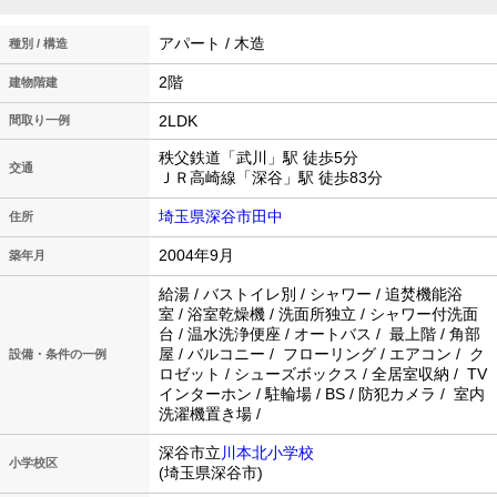
アパート / 木造
種別 / 構造
2階
建物階建
2LDK
間取り一例
秩父鉄道「武川」駅 徒歩5分
交通
ＪＲ高崎線「深谷」駅 徒歩83分
埼玉県深谷市田中
住所
2004年9月
築年月
給湯 / バストイレ別 / シャワー / 追焚機能浴
室 / 浴室乾燥機 / 洗面所独立 / シャワー付洗面
台 / 温水洗浄便座 / オートバス / 最上階 / 角部
屋 / バルコニー / フローリング / エアコン / ク
設備・条件の一例
ロゼット / シューズボックス / 全居室収納 / TV
インターホン / 駐輪場 / BS / 防犯カメラ / 室内
洗濯機置き場 /
深谷市立
川本北小学校
小学校区
(埼玉県深谷市)