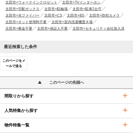
太田市+ウォークインクロゼット
太田市+TVインターホン
太田市+宅配ボックス
太田市+駐輪場
太田市+駐車2台可
太田市+光ファイバー
太田市+CS
太田市+BS
太田市+防犯カメラ
太田市+ネット使用料不要
太田市+室内洗濯機置き場
太田市+敷金不要
太田市+保証人不要
太田市+セキュリティ会社加入済
最近検索した条件
このページをメ
ールで送る
このページの先頭へ
間取りから探す
人気特集から探す
物件特集一覧