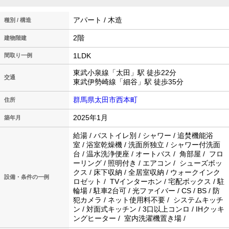
アパート / 木造
種別 / 構造
2階
建物階建
1LDK
間取り一例
東武小泉線「太田」駅 徒歩22分
交通
東武伊勢崎線「細谷」駅 徒歩35分
群馬県太田市西本町
住所
2025年1月
築年月
給湯 / バストイレ別 / シャワー / 追焚機能浴
室 / 浴室乾燥機 / 洗面所独立 / シャワー付洗面
台 / 温水洗浄便座 / オートバス / 角部屋 / フロ
ーリング / 照明付き / エアコン / シューズボッ
クス / 床下収納 / 全居室収納 / ウォークインク
設備・条件の一例
ロゼット / TVインターホン / 宅配ボックス / 駐
輪場 / 駐車2台可 / 光ファイバー / CS / BS / 防
犯カメラ / ネット使用料不要 / システムキッチ
ン / 対面式キッチン / 3口以上コンロ / IHクッキ
ングヒーター / 室内洗濯機置き場 /