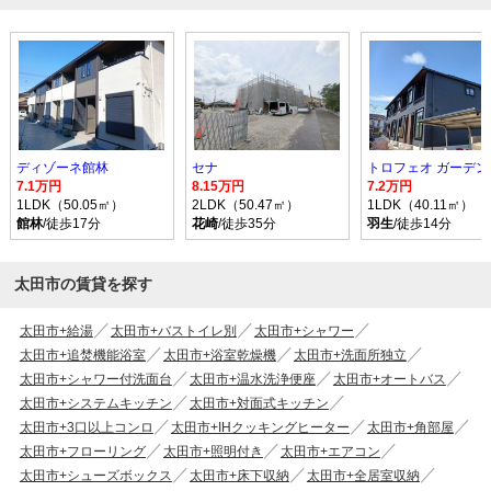
ディゾーネ館林
セナ
トロフェオ ガーデン
7.1万円
8.15万円
7.2万円
1LDK（50.05㎡）
2LDK（50.47㎡）
1LDK（40.11㎡）
館林
/徒歩17分
花崎
/徒歩35分
羽生
/徒歩14分
太田市の賃貸を探す
太田市+給湯
太田市+バストイレ別
太田市+シャワー
太田市+追焚機能浴室
太田市+浴室乾燥機
太田市+洗面所独立
太田市+シャワー付洗面台
太田市+温水洗浄便座
太田市+オートバス
太田市+システムキッチン
太田市+対面式キッチン
太田市+3口以上コンロ
太田市+IHクッキングヒーター
太田市+角部屋
太田市+フローリング
太田市+照明付き
太田市+エアコン
太田市+シューズボックス
太田市+床下収納
太田市+全居室収納