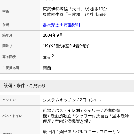
東武伊勢崎線「太田」駅 徒歩19分
交通
東武桐生線「三枚橋」駅 徒歩58分
群馬県太田市熊野町
住所
2004年9月
築年月
1K (K2畳/洋室9.4畳(*階))
間取り
2
30ｍ
専有面積
南西
主要採光面
設備・条件・こだわり
システムキッチン / 2口コンロ /
キッチン
給湯 / バストイレ別 / シャワー / 浴室乾燥
機 / 洗面所独立 / シャワー付洗面台 / 温水洗浄
バス・トイレ
便座 / 室内洗濯機置き場 /
最上階 / 角部屋 / バルコニー / フローリン