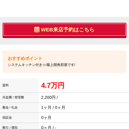
WEB来店予約はこちら
システムキッチン付き☆/最上階角部屋です/
4.7万円
賃料
2,200円 /
共益費 / 管理費
1ヶ月 / 0ヶ月
敷金 / 礼金
0ヶ月
保証金
0ヶ月 / -
敷引 / 償却