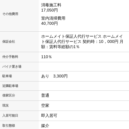
消毒施工料
17,050円
その他費用
室内清掃費用
40,700円
ホームメイト保証人代行サービス ホームメイ
ト保証人代行サービス 契約時：10，000円 月
保証会社
額：賃料等総額の1％
110％
仲介手数料
バイク置き場
あり 3,300円
駐車場
近隣駐車場
普通
借家区分
空家
現況
即入居可
入居可能日
媒介
取引態様