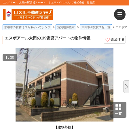
エスポアール 太田の1K賃貸アパート！｜コガネイハウジング株式会社 熊谷店
熊谷市の賃貸はコガネイハウジング
賃貸物件検索
太田市の賃貸情報一覧
エスポアー
エスポアール
太田の1K賃貸アパートの物件情報
1 / 30
一覧
【建物外観】