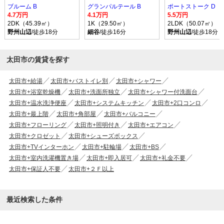
ブルーム B
グランパルテール B
ポートストーク D
4.7万円
4.1万円
5.5万円
2DK（45.39㎡）
1K（29.50㎡）
2LDK（50.07㎡）
野州山辺
/徒歩18分
細谷
/徒歩16分
野州山辺
/徒歩18分
太田市の賃貸を探す
太田市+給湯
太田市+バストイレ別
太田市+シャワー
太田市+浴室乾燥機
太田市+洗面所独立
太田市+シャワー付洗面台
太田市+温水洗浄便座
太田市+システムキッチン
太田市+2口コンロ
太田市+最上階
太田市+角部屋
太田市+バルコニー
太田市+フローリング
太田市+照明付き
太田市+エアコン
太田市+クロゼット
太田市+シューズボックス
太田市+TVインターホン
太田市+駐輪場
太田市+BS
太田市+室内洗濯機置き場
太田市+即入居可
太田市+礼金不要
太田市+保証人不要
太田市+２Ｆ以上
最近検索した条件