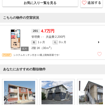
お気に入り一覧を見る
こちらの物件の空室状況
4.7万円
201
-
2,200円
1ヶ月
0ヶ月
敷
礼
2
2階
1K（30ｍ
）
システムキッチン付き☆/最上階角部屋です/
あなたにおすすめの類似物件