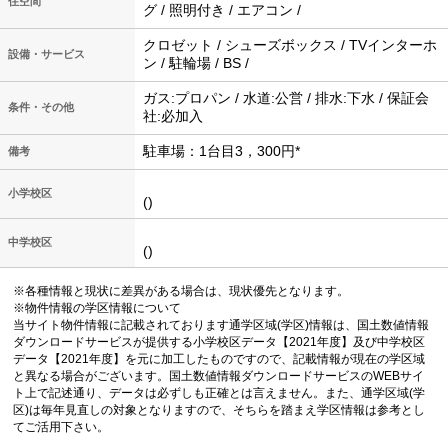
住空間
グ / 照明付き / エアコン /
クロゼット / シューズボックス / TVインターホ
設備・サービス
ン / 駐輪場 / BS /
ガス:プロパン / 水道:公営 / 排水:下水 / 保証会
条件・その他
社:必加入
駐車場：1台目3，300円*
備考
小学校区
()
中学校区
()
※各種情報と現状に差異がある場合は、現状優先となります。
※物件情報の学区情報について
当サイト物件情報に記載されております通学区域(学区)情報は、国土数値情報
ダウンロードサービスが提供する小学校区データ【2021年度】及び中学校区
データ【2021年度】を元に加工したものですので、記載情報が現在の学区域
と異なる場合がございます。国土数値情報ダウンロードサービスのWEBサイ
ト上で記述通り、データは必ずしも正確とは言えません。また、通学区域(学
区)は毎年見直しの対象となりますので、そちらを踏まえ学区情報は参考とし
てご活用下さい。