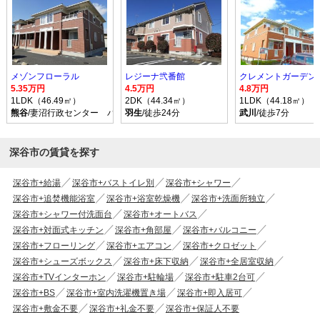
メゾンフローラル
レジーナ弐番館
5.35万円
4.5万円
4.8万円
1LDK（46.49㎡）
2DK（44.34㎡）
1LDK（44.18㎡）
熊谷
/妻沼行政センター バス乗車時間34分 停歩5分
羽生
/徒歩24分
武川
/徒歩7分
深谷市の賃貸を探す
深谷市+給湯
深谷市+バストイレ別
深谷市+シャワー
深谷市+追焚機能浴室
深谷市+浴室乾燥機
深谷市+洗面所独立
深谷市+シャワー付洗面台
深谷市+オートバス
深谷市+対面式キッチン
深谷市+角部屋
深谷市+バルコニー
深谷市+フローリング
深谷市+エアコン
深谷市+クロゼット
深谷市+シューズボックス
深谷市+床下収納
深谷市+全居室収納
深谷市+TVインターホン
深谷市+駐輪場
深谷市+駐車2台可
深谷市+BS
深谷市+室内洗濯機置き場
深谷市+即入居可
深谷市+敷金不要
深谷市+礼金不要
深谷市+保証人不要