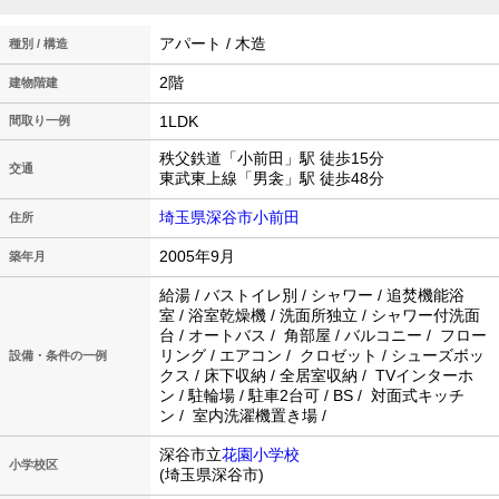
アパート / 木造
種別 / 構造
2階
建物階建
1LDK
間取り一例
秩父鉄道「小前田」駅 徒歩15分
交通
東武東上線「男衾」駅 徒歩48分
埼玉県深谷市小前田
住所
2005年9月
築年月
給湯 / バストイレ別 / シャワー / 追焚機能浴
室 / 浴室乾燥機 / 洗面所独立 / シャワー付洗面
台 / オートバス / 角部屋 / バルコニー / フロー
リング / エアコン / クロゼット / シューズボッ
設備・条件の一例
クス / 床下収納 / 全居室収納 / TVインターホ
ン / 駐輪場 / 駐車2台可 / BS / 対面式キッチ
ン / 室内洗濯機置き場 /
深谷市立
花園小学校
小学校区
(埼玉県深谷市)