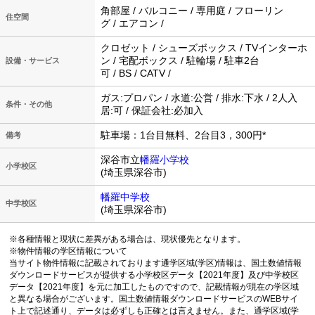
角部屋 / バルコニー / 専用庭 / フローリン
住空間
グ / エアコン /
クロゼット / シューズボックス / TVインターホ
ン / 宅配ボックス / 駐輪場 / 駐車2台
設備・サービス
可 / BS / CATV /
ガス:プロパン / 水道:公営 / 排水:下水 / 2人入
条件・その他
居:可 / 保証会社:必加入
駐車場：1台目無料、2台目3，300円*
備考
深谷市立
幡羅小学校
小学校区
(埼玉県深谷市)
幡羅中学校
中学校区
(埼玉県深谷市)
※各種情報と現状に差異がある場合は、現状優先となります。
※物件情報の学区情報について
当サイト物件情報に記載されております通学区域(学区)情報は、国土数値情報
ダウンロードサービスが提供する小学校区データ【2021年度】及び中学校区
データ【2021年度】を元に加工したものですので、記載情報が現在の学区域
と異なる場合がございます。国土数値情報ダウンロードサービスのWEBサイ
ト上で記述通り、データは必ずしも正確とは言えません。また、通学区域(学