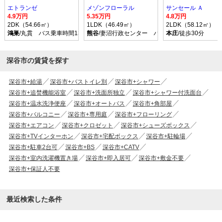
エトランゼ
メゾンフローラル
サンセール Ａ
4.9万円
5.35万円
4.8万円
2DK（54.66㎡）
1LDK（46.49㎡）
2LDK（58.12㎡）
鴻巣
/丸貫 バス乗車時間13分 停歩5分
熊谷
/妻沼行政センター バス乗車時間34分 停歩
本庄
/徒歩30分
深谷市の賃貸を探す
深谷市+給湯
深谷市+バストイレ別
深谷市+シャワー
深谷市+追焚機能浴室
深谷市+洗面所独立
深谷市+シャワー付洗面台
深谷市+温水洗浄便座
深谷市+オートバス
深谷市+角部屋
深谷市+バルコニー
深谷市+専用庭
深谷市+フローリング
深谷市+エアコン
深谷市+クロゼット
深谷市+シューズボックス
深谷市+TVインターホン
深谷市+宅配ボックス
深谷市+駐輪場
深谷市+駐車2台可
深谷市+BS
深谷市+CATV
深谷市+室内洗濯機置き場
深谷市+即入居可
深谷市+敷金不要
深谷市+保証人不要
最近検索した条件