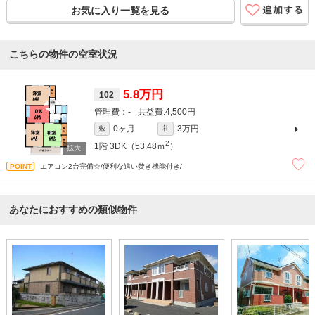
お気に入り一覧を見る
こちらの物件の空室状況
5.8万円
102
-
4,500円
0ヶ月
3万円
敷
礼
2
1階
3DK（53.48ｍ
）
エアコン2台完備☆/便利な追い焚き機能付き/
あなたにおすすめの類似物件