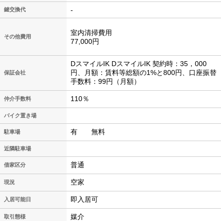
-
鍵交換代
室内清掃費用
その他費用
77,000円
DスマイルIK DスマイルIK 契約時：35，000
円、月額：賃料等総額の1%と800円、口座振替
保証会社
手数料：99円（月額）
110％
仲介手数料
バイク置き場
有 無料
駐車場
近隣駐車場
普通
借家区分
空家
現況
即入居可
入居可能日
媒介
取引態様