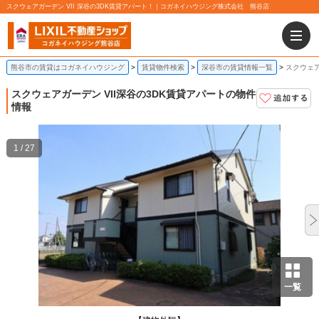
スクウェアガーデン VII 深谷の3DK賃貸アパート！｜コガネイハウジング株式会社 熊谷店
熊谷市の賃貸はコガネイハウジング
賃貸物件検索
深谷市の賃貸情報一覧
スクウェア
スクウェアガーデン VII
深谷の3DK賃貸アパートの物件
情報
1 / 27
一覧