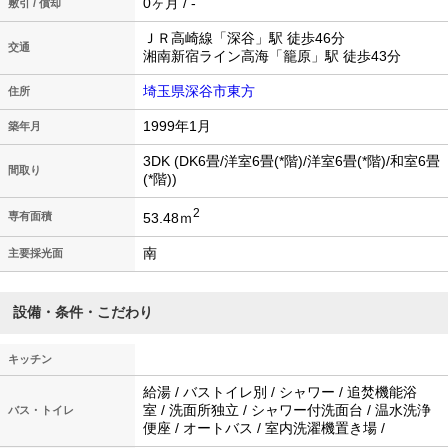
0ヶ月 / -
敷引 / 償却
ＪＲ高崎線「深谷」駅 徒歩46分
交通
湘南新宿ライン高海「籠原」駅 徒歩43分
埼玉県深谷市東方
住所
1999年1月
築年月
3DK (DK6畳/洋室6畳(*階)/洋室6畳(*階)/和室6畳
間取り
(*階))
2
53.48ｍ
専有面積
南
主要採光面
設備・条件・こだわり
キッチン
給湯 / バストイレ別 / シャワー / 追焚機能浴
室 / 洗面所独立 / シャワー付洗面台 / 温水洗浄
バス・トイレ
便座 / オートバス / 室内洗濯機置き場 /