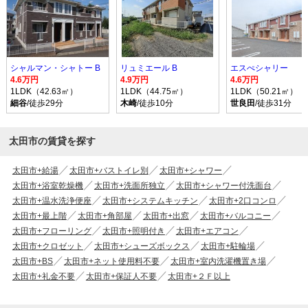
シャルマン・シャトー B
リュミエール B
エスぺシャリー
4.6万円
4.9万円
4.6万円
1LDK（42.63㎡）
1LDK（44.75㎡）
1LDK（50.21㎡）
細谷
/徒歩29分
木崎
/徒歩10分
世良田
/徒歩31分
太田市の賃貸を探す
太田市+給湯
太田市+バストイレ別
太田市+シャワー
太田市+浴室乾燥機
太田市+洗面所独立
太田市+シャワー付洗面台
太田市+温水洗浄便座
太田市+システムキッチン
太田市+2口コンロ
太田市+最上階
太田市+角部屋
太田市+出窓
太田市+バルコニー
太田市+フローリング
太田市+照明付き
太田市+エアコン
太田市+クロゼット
太田市+シューズボックス
太田市+駐輪場
太田市+BS
太田市+ネット使用料不要
太田市+室内洗濯機置き場
太田市+礼金不要
太田市+保証人不要
太田市+２Ｆ以上