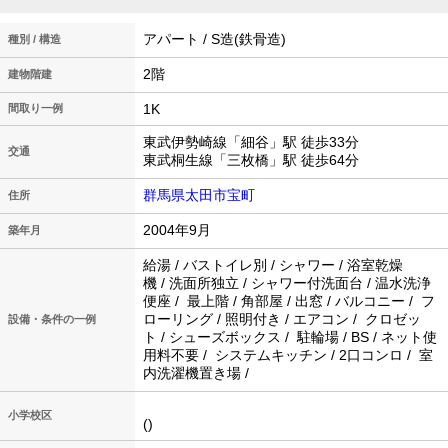
アパート / S造(鉄骨造)
種別 / 構造
2階
建物階建
1K
間取り一例
東武伊勢崎線「細谷」駅 徒歩33分
交通
東武桐生線「三枚橋」駅 徒歩64分
群馬県太田市宝町
住所
2004年9月
築年月
給湯 / バストイレ別 / シャワー / 浴室乾燥
機 / 洗面所独立 / シャワー付洗面台 / 温水洗浄
便座 / 最上階 / 角部屋 / 出窓 / バルコニー / フ
ローリング / 照明付き / エアコン / クロゼッ
設備・条件の一例
ト / シューズボックス / 駐輪場 / BS / ネット使
用料不要 / システムキッチン / 2口コンロ / 室
内洗濯機置き場 /
小学校区
()