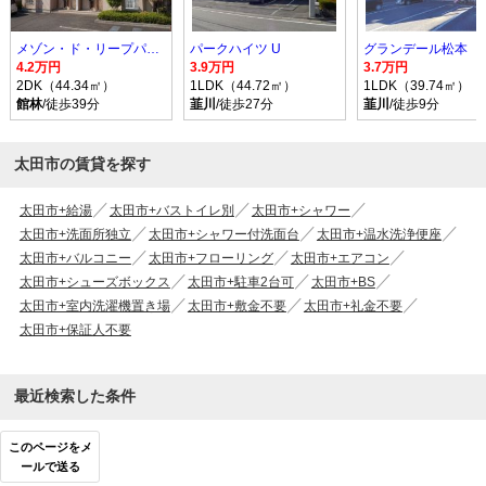
メゾン・ド・リープパルク A
パークハイツ U
グランデール松本
4.2万円
3.9万円
3.7万円
2DK（44.34㎡）
1LDK（44.72㎡）
1LDK（39.74㎡）
館林
/徒歩39分
韮川
/徒歩27分
韮川
/徒歩9分
太田市の賃貸を探す
太田市+給湯
太田市+バストイレ別
太田市+シャワー
太田市+洗面所独立
太田市+シャワー付洗面台
太田市+温水洗浄便座
太田市+バルコニー
太田市+フローリング
太田市+エアコン
太田市+シューズボックス
太田市+駐車2台可
太田市+BS
太田市+室内洗濯機置き場
太田市+敷金不要
太田市+礼金不要
太田市+保証人不要
最近検索した条件
このページをメ
ールで送る