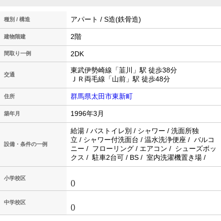
アパート / S造(鉄骨造)
種別 / 構造
2階
建物階建
2DK
間取り一例
東武伊勢崎線「韮川」駅 徒歩38分
交通
ＪＲ両毛線「山前」駅 徒歩48分
群馬県太田市東新町
住所
1996年3月
築年月
給湯 / バストイレ別 / シャワー / 洗面所独
立 / シャワー付洗面台 / 温水洗浄便座 / バルコ
設備・条件の一例
ニー / フローリング / エアコン / シューズボッ
クス / 駐車2台可 / BS / 室内洗濯機置き場 /
小学校区
()
中学校区
()