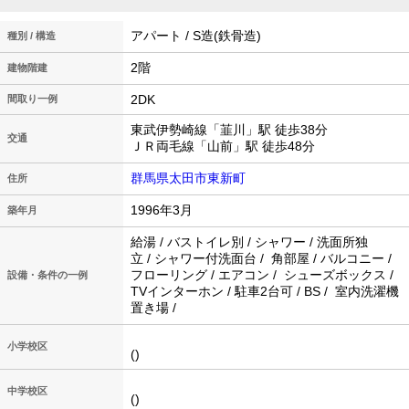
アパート / S造(鉄骨造)
種別 / 構造
2階
建物階建
2DK
間取り一例
東武伊勢崎線「韮川」駅 徒歩38分
交通
ＪＲ両毛線「山前」駅 徒歩48分
群馬県太田市東新町
住所
1996年3月
築年月
給湯 / バストイレ別 / シャワー / 洗面所独
立 / シャワー付洗面台 / 角部屋 / バルコニー /
フローリング / エアコン / シューズボックス /
設備・条件の一例
TVインターホン / 駐車2台可 / BS / 室内洗濯機
置き場 /
小学校区
()
中学校区
()