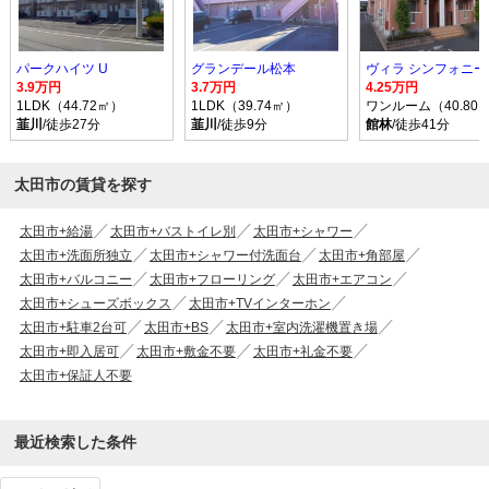
パークハイツ U
グランデール松本
ヴィラ シンフォニー 
3.9万円
3.7万円
4.25万円
1LDK（44.72㎡）
1LDK（39.74㎡）
ワンルーム（40.80
韮川
/徒歩27分
韮川
/徒歩9分
館林
/徒歩41分
太田市の賃貸を探す
太田市+給湯
太田市+バストイレ別
太田市+シャワー
太田市+洗面所独立
太田市+シャワー付洗面台
太田市+角部屋
太田市+バルコニー
太田市+フローリング
太田市+エアコン
太田市+シューズボックス
太田市+TVインターホン
太田市+駐車2台可
太田市+BS
太田市+室内洗濯機置き場
太田市+即入居可
太田市+敷金不要
太田市+礼金不要
太田市+保証人不要
最近検索した条件