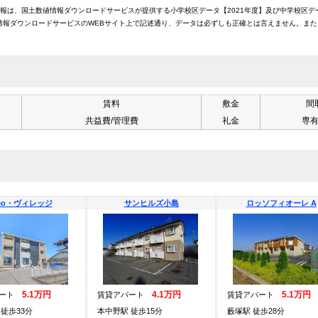
情報は、国土数値情報ダウンロードサービスが提供する小学校区データ【2021年度】及び中学校区デ
報ダウンロードサービスのWEBサイト上で記述通り、データは必ずしも正確とは言えません。また
賃料
敷金
間
共益費/管理費
礼金
専
eo・ヴィレッジ
サンヒルズ小島
ロッソフィオーレ A
5.1万円
4.1万円
5.1万円
パート
賃貸アパート
賃貸アパート
徒歩33分
本中野駅 徒歩15分
藪塚駅 徒歩28分