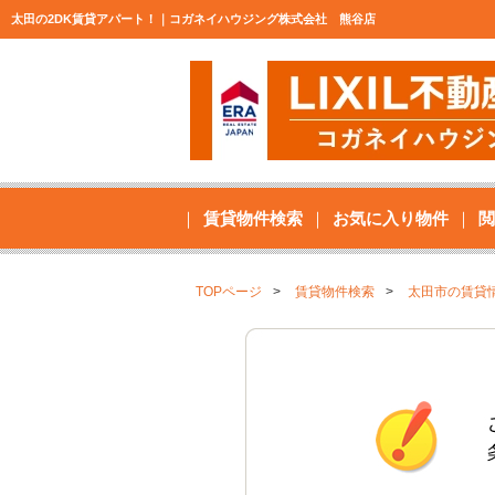
太田の2DK賃貸アパート！｜コガネイハウジング株式会社 熊谷店
賃貸物件検索
お気に入り物件
閲
TOPページ
賃貸物件検索
太田市の賃貸