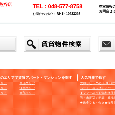
熊谷店
TEL : 048-577-8758
空室情報
お問合せ
10933216
お問合わせNO：
市のエリアで賃貸アパート・マンションを探す
人気特集で探す
エリア
東部エリア
大和リビングのD-ROO
エリア
江南エリア
ペットと暮らせるアパー
エリア
南部エリア
インターネット無料物件
熊谷市周辺で新築・築浅
★敷金０＆礼金０★物件