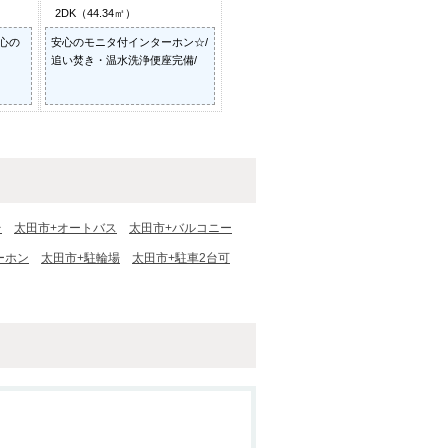
2DK（44.34㎡）
心の
安心のモニタ付インターホン☆/
追い焚き・温水洗浄便座完備/
台
太田市+オートバス
太田市+バルコニー
ーホン
太田市+駐輪場
太田市+駐車2台可