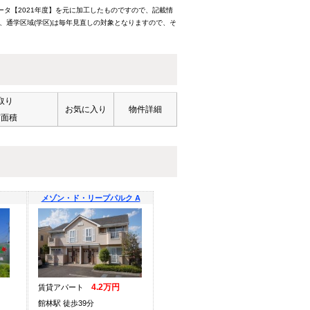
ータ【2021年度】を元に加工したものですので、記載情
、通学区域(学区)は毎年見直しの対象となりますので、そ
取り
お気に入り
物件詳細
有面積
メゾン・ド・リープパルク A
4.2万円
賃貸アパート
館林駅 徒歩39分