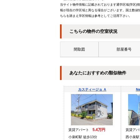
当サイト物件情報に記載されております通学区域(学区)
報が現在の学区域と異なる場合がございます。国土数値情
ちらを踏まえ学区情報は参考としてご活用下さい。
こちらの物件の空室状況
間取図
部屋番号
あなたにおすすめの類似物件
カスティージョ Ａ
N
5.4万円
賃貸アパート
賃貸ア
小泉町駅 徒歩13分
西小泉駅 