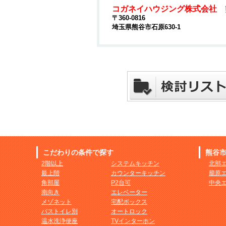
コガネイハウジング株式会社 
〒360-0816
埼玉県熊谷市石原630-1
こだわりの条件で探す
熊谷
2階以上
システムキッチン
北部
最上階
カウンターキッチン
籠原
角部屋
P2台可
中央
南向き
エレベーター
メゾネット
宅配ボックス
バストイレ別
オートロック
温水洗浄便座
TVインターホン