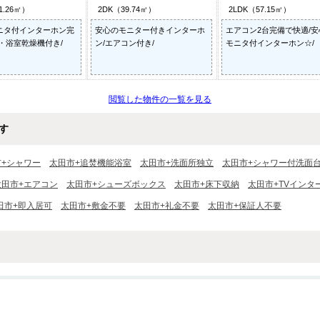
1.26㎡）
2DK（39.74㎡）
2LDK（57.15㎡）
ニタ付インターホン完
安心のモニター付きインターホ
エアコン2台完備で快適/安
・浴室乾燥機付き/
ン/エアコン付き/
モニタ付インターホン☆/
閲覧した物件の一覧を見る
す
市+シャワー
太田市+追焚機能浴室
太田市+洗面所独立
太田市+シャワー付洗面
太田市+エアコン
太田市+シューズボックス
太田市+床下収納
太田市+TVインタ
田市+即入居可
太田市+敷金不要
太田市+礼金不要
太田市+保証人不要