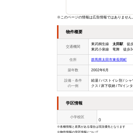
※このページの情報は広告情報ではありません
物件概要
東武桐生線
太田駅
徒歩
交通機関
東武小泉線 竜舞 徒歩3
住所
群馬県太田市東長岡町
築年数
2002年6月
設備・条件
給湯 / バストイレ別 / シ
の一例
クス / 床下収納 / TVインタ
学区情報
小学校区
()
※各種情報と差異がある場合は現況優先となります
※物件情報の学区情報について