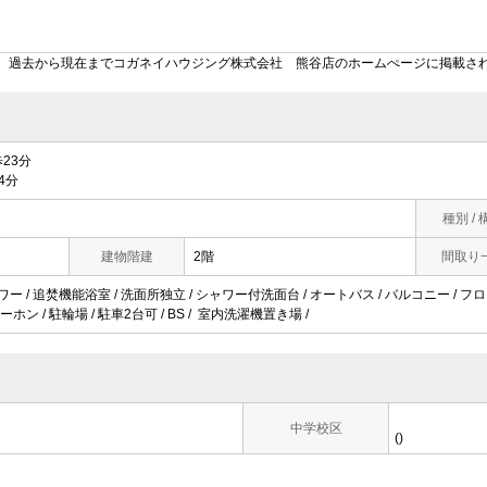
。過去から現在までコガネイハウジング株式会社 熊谷店のホームぺージに掲載さ
23分
4分
種別 / 
建物階建
2階
間取り
ャワー / 追焚機能浴室 / 洗面所独立 / シャワー付洗面台 / オートバス / バルコニー / フ
ーホン / 駐輪場 / 駐車2台可 / BS / 室内洗濯機置き場 /
中学校区
()