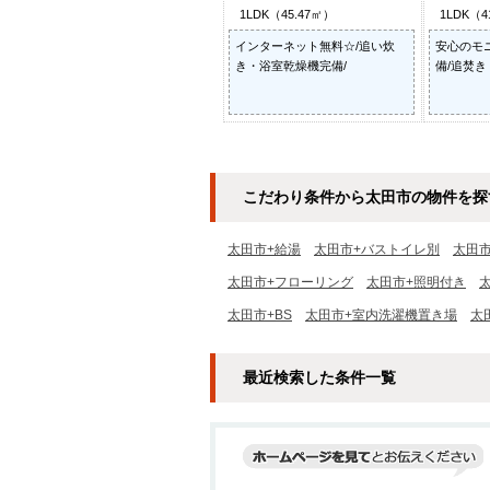
1LDK（45.47㎡）
1LDK（4
インターネット無料☆/追い炊
安心のモ
き・浴室乾燥機完備/
備/追焚き
こだわり条件から太田市の物件を探
太田市+給湯
太田市+バストイレ別
太田
太田市+フローリング
太田市+照明付き
太田市+BS
太田市+室内洗濯機置き場
太
最近検索した条件一覧