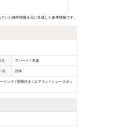
れていた物件情報を元に生成した参考情報です。
構造
アパート / 木造
一例
2DK
ローリング / 照明付き / エアコン / シューズボッ