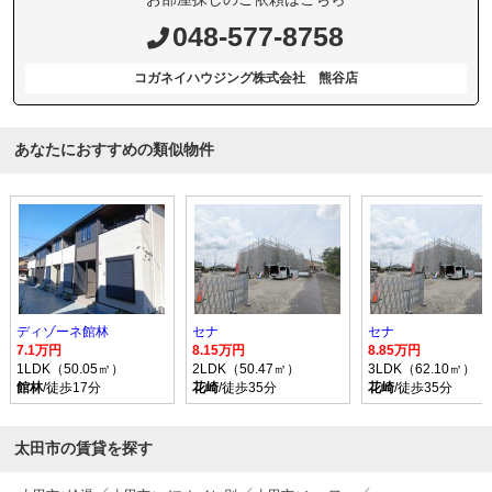
048-577-8758
コガネイハウジング株式会社 熊谷店
あなたにおすすめの類似物件
ディゾーネ館林
セナ
セナ
7.1万円
8.15万円
8.85万円
1LDK（50.05㎡）
2LDK（50.47㎡）
3LDK（62.10㎡）
館林
/徒歩17分
花崎
/徒歩35分
花崎
/徒歩35分
太田市の賃貸を探す