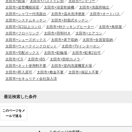
太田市+給湯
太田市+バストイレ別
太田市+シャワー
太田市+追焚機能浴室
太田市+浴室乾燥機
太田市+洗面所独立
太田市+シャワー付洗面台
太田市+温水洗浄便座
太田市+オートバス
太田市+システムキッチン
太田市+対面式キッチン
太田市+3口以上コンロ
太田市+IHクッキングヒーター
太田市+角部屋
太田市+フローリング
太田市+照明付き
太田市+エアコン
太田市+シューズボックス
太田市+床下収納
太田市+全居室収納
太田市+ウォークインクロゼット
太田市+TVインターホン
太田市+宅配ボックス
太田市+駐輪場
太田市+駐車2台可
太田市+CS
太田市+BS
太田市+防犯カメラ
太田市+ネット使用料不要
太田市+室内洗濯機置き場
太田市+即入居可
太田市+敷金不要
太田市+保証人不要
太田市+セキュリティ会社加入済
最近検索した条件
このページをメ
ールで送る