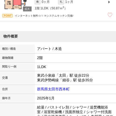
0ヶ月
1ヶ月
敷
礼
2
1階
1LDK（50.87ｍ
）
インターネット無料☆/ＩＨシステムキッチン完備/
物件概要
アパート / 木造
種別 / 構造
2階
建物階建
1LDK
間取り一例
東武小泉線「太田」駅 徒歩22分
交通
東武伊勢崎線「細谷」駅 徒歩35分
群馬県太田市西本町
住所
2025年1月
築年月
給湯 / バストイレ別 / シャワー / 追焚機能浴
室 / 浴室乾燥機 / 洗面所独立 / シャワー付洗面