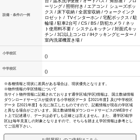
台 / 温水洗浄便座 / オートバス / 角部屋 / フロ
ーリング / 照明付き / エアコン / シューズボッ
クス / 床下収納 / 全居室収納 / ウォークインク
設備・条件の一例
ロゼット / TVインターホン / 宅配ボックス / 駐
輪場 / 駐車2台可 / CS / BS / 防犯カメラ / ネッ
ト使用料不要 / システムキッチン / 対面式キッ
チン / 3口以上コンロ / IHクッキングヒーター /
室内洗濯機置き場 /
小学校区
()
中学校区
()
※各種情報と現状に差異がある場合は、現状優先となります。
※物件情報の学区情報について
当サイト物件情報に記載されております通学区域(学区)情報は、国土数値情報
ダウンロードサービスが提供する小学校区データ【2021年度】及び中学校区
データ【2021年度】を元に加工したものですので、記載情報が現在の学区域
と異なる場合がございます。国土数値情報ダウンロードサービスのWEBサイ
ト上で記述通り、データは必ずしも正確とは言えません。また、通学区域(学
区)は毎年見直しの対象となりますので、そちらを踏まえ学区情報は参考とし
てご活用下さい。
お部屋探しのご依頼はこちら