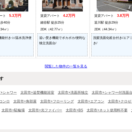
5.3万円
4.2万円
3.8万円
パート
賃貸アパート
賃貸アパート
歩40分
細谷駅 徒歩25分
韮川駅 徒歩29分
.34㎡）
2DK（42.77㎡）
2DK（44.34㎡）
機能付き☆/温水洗浄便
追い焚き機能でポカポカ/便利な
洗髪洗面化粧台付き/エア
独立洗面台/
き/
閲覧した物件の一覧を見る
す
市+シャワー
太田市+追焚機能浴室
太田市+洗面所独立
太田市+シャワー付洗面
コンロ
太田市+角部屋
太田市+フローリング
太田市+エアコン
太田市+クロゼ
太田市+駐輪場
太田市+光ファイバー
太田市+BS
太田市+ネット使用料不要