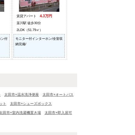
4.3万円
賃貸アパート
韮川駅 徒歩30分
2LDK（51.79㎡）
コン付
モニター付インターホン/全室収
納完備/
台
太田市+温水洗浄便座
太田市+オートバス
ット
太田市+シューズボックス
太田市+室内洗濯機置き場
太田市+即入居可