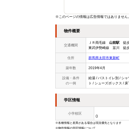
※このページの情報は広告情報ではありません
物件概要
ＪＲ両毛線
山前駅
徒歩
交通機関
東武伊勢崎線 韮川 徒歩
住所
群馬県太田市東新町
築年数
2019年4月
設備・条件
給湯 / バストイレ別 / シャ
の一例
ト / シューズボックス / 床
学区情報
小学校区
()
※各種情報と差異がある場合は現況優先となります
※物件情報の学区情報について