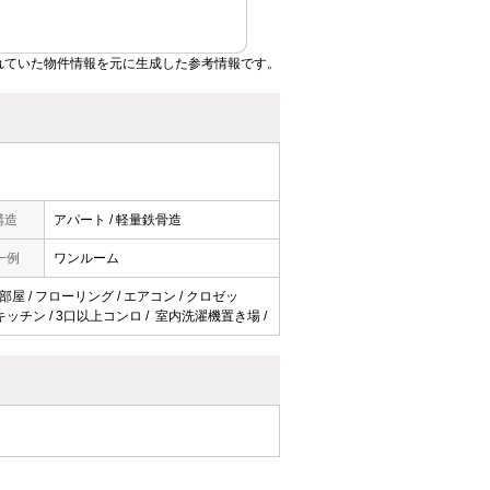
れていた物件情報を元に生成した参考情報です。
構造
アパート / 軽量鉄骨造
一例
ワンルーム
部屋 / フローリング / エアコン / クロゼッ
テムキッチン / 3口以上コンロ / 室内洗濯機置き場 /