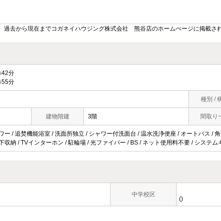
。過去から現在までコガネイハウジング株式会社 熊谷店のホームぺージに掲載さ
42分
55分
種別 / 
建物階建
3階
間取り
ワー / 追焚機能浴室 / 洗面所独立 / シャワー付洗面台 / 温水洗浄便座 / オートバス / 角
下収納 / TVインターホン / 駐輪場 / 光ファイバー / BS / ネット使用料不要 / シス
中学校区
()