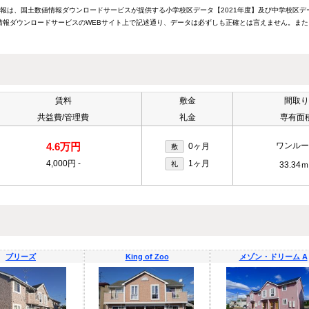
情報は、国土数値情報ダウンロードサービスが提供する小学校区データ【2021年度】及び中学校区デ
報ダウンロードサービスのWEBサイト上で記述通り、データは必ずしも正確とは言えません。また
賃料
敷金
間取り
共益費/管理費
礼金
専有面
4.6万円
ワンルー
0ヶ月
敷
4,000円
-
1ヶ月
礼
33.34ｍ
ブリーズ
King of Zoo
メゾン・ドリーム A