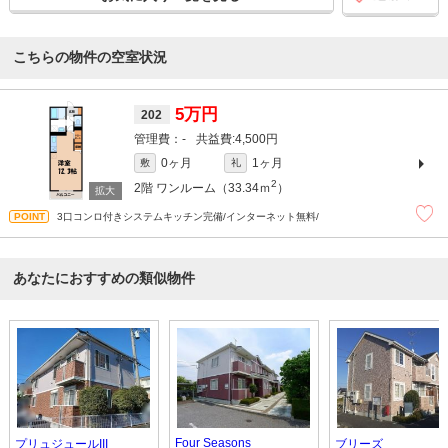
こちらの物件の空室状況
5万円
202
-
4,500円
0ヶ月
1ヶ月
敷
礼
2
2階
ワンルーム（33.34ｍ
）
3口コンロ付きシステムキッチン完備/インターネット無料/
あなたにおすすめの類似物件
Four Seasons
プリュジュールIII
ブリーズ