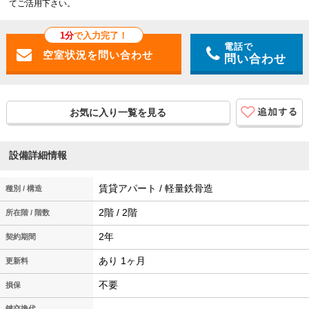
てご活用下さい。
1分
で入力完了！
電話で
問い合わせ
お気に入り一覧を見る
設備詳細情報
賃貸アパート / 軽量鉄骨造
種別 / 構造
2階 / 2階
所在階 / 階数
2年
契約期間
あり 1ヶ月
更新料
不要
損保
鍵交換代