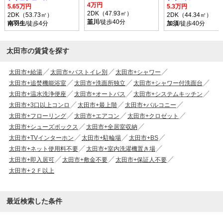
4万円
5.65万円
5.3万円
2DK（47.93㎡）
2DK（53.73㎡）
2DK（44.34㎡）
韮川
/徒歩40分
南羽生
/徒歩4分
加須
/徒歩40分
太田市の賃貸を探す
太田市+給湯
太田市+バストイレ別
太田市+シャワー
太田市+追焚機能浴室
太田市+洗面所独立
太田市+シャワー付洗面台
太田市+温水洗浄便座
太田市+オートバス
太田市+システムキッチン
太田市+3口以上コンロ
太田市+最上階
太田市+バルコニー
太田市+フローリング
太田市+エアコン
太田市+クロゼット
太田市+シューズボックス
太田市+全居室収納
太田市+TVインターホン
太田市+駐輪場
太田市+BS
太田市+ネット使用料不要
太田市+室内洗濯機置き場
太田市+即入居可
太田市+敷金不要
太田市+保証人不要
太田市+２Ｆ以上
最近検索した条件