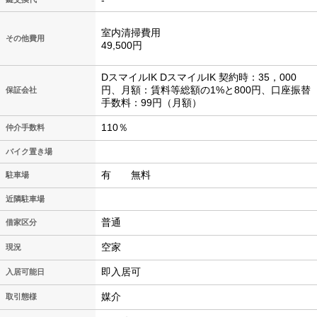
-
室内清掃費用
その他費用
49,500円
DスマイルIK DスマイルIK 契約時：35，000
円、月額：賃料等総額の1%と800円、口座振替
保証会社
手数料：99円（月額）
110％
仲介手数料
バイク置き場
有 無料
駐車場
近隣駐車場
普通
借家区分
空家
現況
即入居可
入居可能日
媒介
取引態様