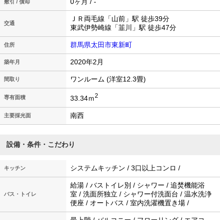
0ヶ月 / -
敷引 / 償却
ＪＲ両毛線「山前」駅 徒歩39分
交通
東武伊勢崎線「韮川」駅 徒歩47分
群馬県太田市東新町
住所
2020年2月
築年月
ワンルーム (洋室12.3畳)
間取り
2
33.34ｍ
専有面積
南西
主要採光面
設備・条件・こだわり
システムキッチン / 3口以上コンロ /
キッチン
給湯 / バストイレ別 / シャワー / 追焚機能浴
室 / 洗面所独立 / シャワー付洗面台 / 温水洗浄
バス・トイレ
便座 / オートバス / 室内洗濯機置き場 /
最上階 / バルコニー / フローリング / エアコ