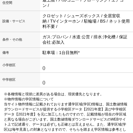
住空間
ン /
クロゼット / シューズボックス / 全居室収
納 / TVインターホン / 駐輪場 / BS / ネット使用
設備・サービス
料不要 /
ガス:プロパン / 水道:公営 / 排水:浄化槽 / 保証
条件・その他
会社:必加入
駐車場：1台目無料*
備考
小学校区
()
中学校区
()
※各種情報と現状に差異がある場合は、現状優先となります。
※物件情報の学区情報について
当サイト物件情報に記載されております通学区域(学区)情報は、国土数値情報
ダウンロードサービスが提供する小学校区データ【2021年度】及び中学校区
データ【2021年度】を元に加工したものですので、記載情報が現在の学区域
と異なる場合がございます。国土数値情報ダウンロードサービスのWEBサイ
ト上で記述通り、データは必ずしも正確とは言えません。また、通学区域(学
区)は毎年見直しの対象となりますので、そちらを踏まえ学区情報は参考とし