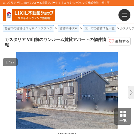
カスタリア VI 山前のワンルーム賃貸アパート！｜コガネイハウジング株式会社 熊谷店
熊谷市の賃貸はコガネイハウジング
賃貸物件検索
太田市の賃貸情報一覧
カスタリア
カスタリア VI
山前のワンルーム賃貸アパートの物件情
報
1 / 27
一覧