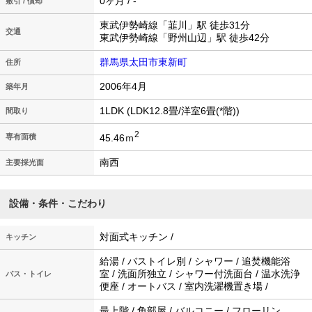
0ヶ月 / -
敷引 / 償却
東武伊勢崎線「韮川」駅 徒歩31分
交通
東武伊勢崎線「野州山辺」駅 徒歩42分
群馬県太田市東新町
住所
2006年4月
築年月
1LDK (LDK12.8畳/洋室6畳(*階))
間取り
2
45.46ｍ
専有面積
南西
主要採光面
設備・条件・こだわり
対面式キッチン /
キッチン
給湯 / バストイレ別 / シャワー / 追焚機能浴
室 / 洗面所独立 / シャワー付洗面台 / 温水洗浄
バス・トイレ
便座 / オートバス / 室内洗濯機置き場 /
最上階 / 角部屋 / バルコニー / フローリン