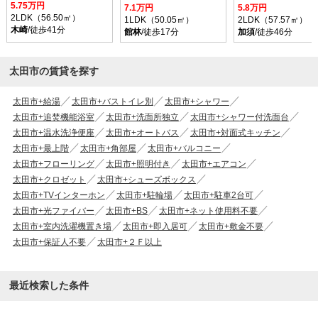
5.75万円
7.1万円
5.8万円
2LDK（56.50㎡）
1LDK（50.05㎡）
2LDK（57.57㎡）
木崎
/徒歩41分
館林
/徒歩17分
加須
/徒歩46分
太田市の賃貸を探す
太田市+給湯
太田市+バストイレ別
太田市+シャワー
太田市+追焚機能浴室
太田市+洗面所独立
太田市+シャワー付洗面台
太田市+温水洗浄便座
太田市+オートバス
太田市+対面式キッチン
太田市+最上階
太田市+角部屋
太田市+バルコニー
太田市+フローリング
太田市+照明付き
太田市+エアコン
太田市+クロゼット
太田市+シューズボックス
太田市+TVインターホン
太田市+駐輪場
太田市+駐車2台可
太田市+光ファイバー
太田市+BS
太田市+ネット使用料不要
太田市+室内洗濯機置き場
太田市+即入居可
太田市+敷金不要
太田市+保証人不要
太田市+２Ｆ以上
最近検索した条件