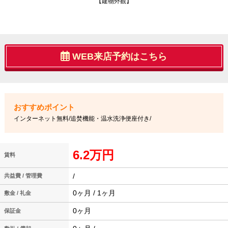
【建物外観】
WEB来店予約はこちら
インターネット無料/追焚機能・温水洗浄便座付き/
6.2万円
賃料
/
共益費 / 管理費
0ヶ月 / 1ヶ月
敷金 / 礼金
0ヶ月
保証金