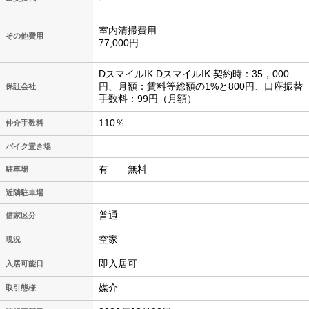
室内清掃費用
その他費用
77,000円
DスマイルIK DスマイルIK 契約時：35，000
円、月額：賃料等総額の1%と800円、口座振替
保証会社
手数料：99円（月額）
110％
仲介手数料
バイク置き場
有 無料
駐車場
近隣駐車場
普通
借家区分
空家
現況
即入居可
入居可能日
媒介
取引態様