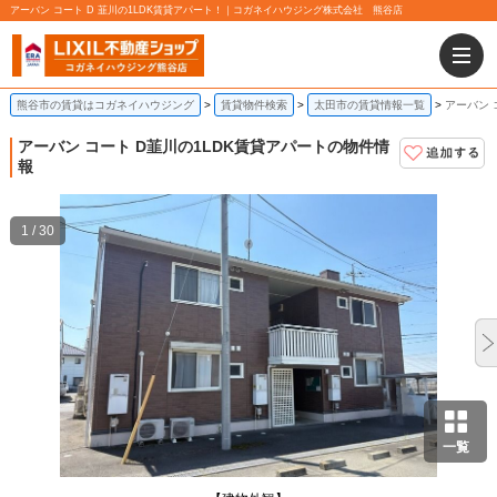
アーバン コート D 韮川の1LDK賃貸アパート！｜コガネイハウジング株式会社 熊谷店
熊谷市の賃貸はコガネイハウジング
賃貸物件検索
太田市の賃貸情報一覧
アーバン 
アーバン コート D
韮川の1LDK賃貸アパートの物件情
報
1 / 30
一覧