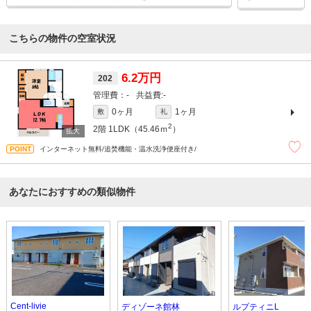
こちらの物件の空室状況
6.2万円
202
-
-
0ヶ月
1ヶ月
敷
礼
2
2階
1LDK（45.46ｍ
）
インターネット無料/追焚機能・温水洗浄便座付き/
あなたにおすすめの類似物件
Cent-livie
ディゾーネ館林
ルプティニL