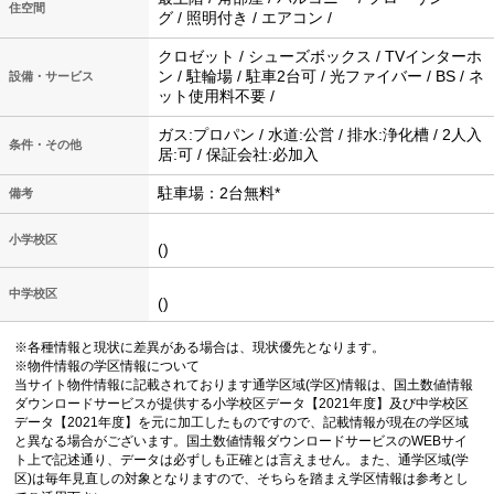
住空間
グ / 照明付き / エアコン /
クロゼット / シューズボックス / TVインターホ
ン / 駐輪場 / 駐車2台可 / 光ファイバー / BS / ネ
設備・サービス
ット使用料不要 /
ガス:プロパン / 水道:公営 / 排水:浄化槽 / 2人入
条件・その他
居:可 / 保証会社:必加入
駐車場：2台無料*
備考
小学校区
()
中学校区
()
※各種情報と現状に差異がある場合は、現状優先となります。
※物件情報の学区情報について
当サイト物件情報に記載されております通学区域(学区)情報は、国土数値情報
ダウンロードサービスが提供する小学校区データ【2021年度】及び中学校区
データ【2021年度】を元に加工したものですので、記載情報が現在の学区域
と異なる場合がございます。国土数値情報ダウンロードサービスのWEBサイ
ト上で記述通り、データは必ずしも正確とは言えません。また、通学区域(学
区)は毎年見直しの対象となりますので、そちらを踏まえ学区情報は参考とし