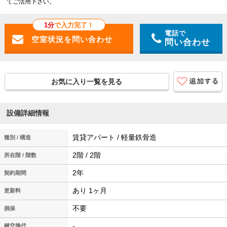
てご活用下さい。
1分
で入力完了！
電話で
問い合わせ
お気に入り一覧を見る
設備詳細情報
賃貸アパート / 軽量鉄骨造
種別 / 構造
2階 / 2階
所在階 / 階数
2年
契約期間
あり 1ヶ月
更新料
不要
損保
-
鍵交換代