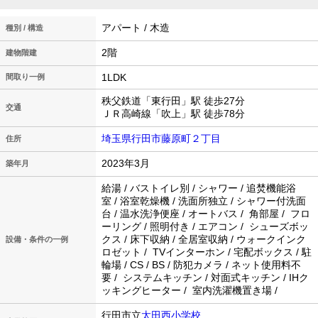
アパート / 木造
種別 / 構造
2階
建物階建
1LDK
間取り一例
秩父鉄道「東行田」駅 徒歩27分
交通
ＪＲ高崎線「吹上」駅 徒歩78分
埼玉県行田市藤原町２丁目
住所
2023年3月
築年月
給湯 / バストイレ別 / シャワー / 追焚機能浴
室 / 浴室乾燥機 / 洗面所独立 / シャワー付洗面
台 / 温水洗浄便座 / オートバス / 角部屋 / フロ
ーリング / 照明付き / エアコン / シューズボッ
クス / 床下収納 / 全居室収納 / ウォークインク
設備・条件の一例
ロゼット / TVインターホン / 宅配ボックス / 駐
輪場 / CS / BS / 防犯カメラ / ネット使用料不
要 / システムキッチン / 対面式キッチン / IHク
ッキングヒーター / 室内洗濯機置き場 /
行田市立
太田西小学校