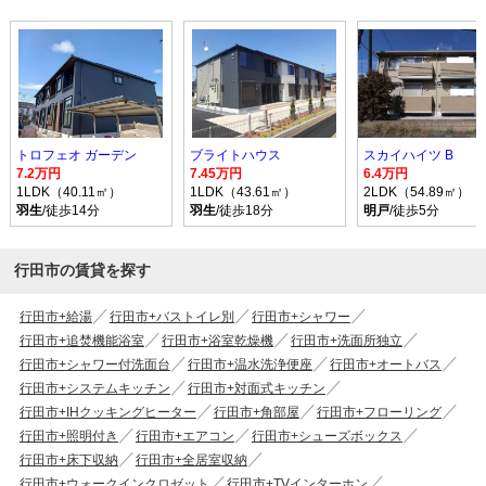
トロフェオ ガーデン
ブライトハウス
スカイハイツ B
7.2万円
7.45万円
6.4万円
1LDK（40.11㎡）
1LDK（43.61㎡）
2LDK（54.89㎡）
羽生
/徒歩14分
羽生
/徒歩18分
明戸
/徒歩5分
行田市の賃貸を探す
行田市+給湯
行田市+バストイレ別
行田市+シャワー
行田市+追焚機能浴室
行田市+浴室乾燥機
行田市+洗面所独立
行田市+シャワー付洗面台
行田市+温水洗浄便座
行田市+オートバス
行田市+システムキッチン
行田市+対面式キッチン
行田市+IHクッキングヒーター
行田市+角部屋
行田市+フローリング
行田市+照明付き
行田市+エアコン
行田市+シューズボックス
行田市+床下収納
行田市+全居室収納
行田市+ウォークインクロゼット
行田市+TVインターホン