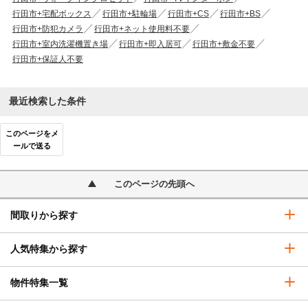
行田市+宅配ボックス
行田市+駐輪場
行田市+CS
行田市+BS
行田市+防犯カメラ
行田市+ネット使用料不要
行田市+室内洗濯機置き場
行田市+即入居可
行田市+敷金不要
行田市+保証人不要
最近検索した条件
このページをメ
ールで送る
このページの先頭へ
間取りから探す
人気特集から探す
物件特集一覧