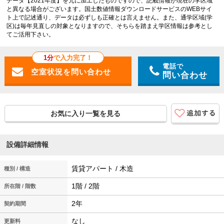
データ【2021年度】を元に加工したものですので、記載情報が現在の学区域
と異なる場合がございます。国土数値情報ダウンロードサービスのWEBサイ
ト上で記述通り、データは必ずしも正確とは言えません。また、通学区域(学
区)は毎年見直しの対象となりますので、そちらを踏まえ学区情報は参考とし
てご活用下さい。
1分
で入力完了！
電話で
問い合わせ
お気に入り一覧を見る
設備詳細情報
賃貸アパート / 木造
種別 / 構造
1階 / 2階
所在階 / 階数
2年
契約期間
なし
更新料