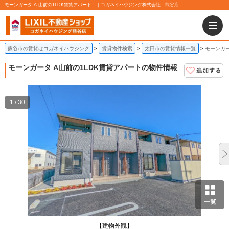
モーンガータ A 山前の1LDK賃貸アパート！｜コガネイハウジング株式会社 熊谷店
熊谷市の賃貸はコガネイハウジング
賃貸物件検索
太田市の賃貸情報一覧
モーンガー
モーンガータ A
山前の1LDK賃貸アパートの物件情報
1 / 30
一覧
【建物外観】