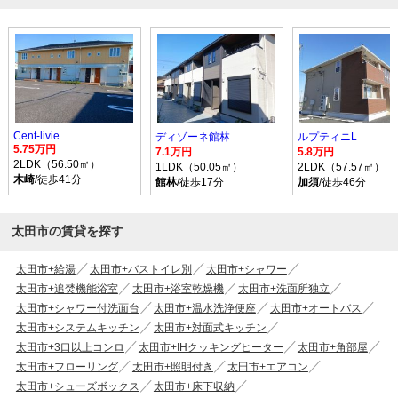
Cent-livie
ディゾーネ館林
ルプティニL
5.75万円
7.1万円
5.8万円
2LDK（56.50㎡）
1LDK（50.05㎡）
2LDK（57.57㎡）
木崎
/徒歩41分
館林
/徒歩17分
加須
/徒歩46分
太田市の賃貸を探す
太田市+給湯
太田市+バストイレ別
太田市+シャワー
太田市+追焚機能浴室
太田市+浴室乾燥機
太田市+洗面所独立
太田市+シャワー付洗面台
太田市+温水洗浄便座
太田市+オートバス
太田市+システムキッチン
太田市+対面式キッチン
太田市+3口以上コンロ
太田市+IHクッキングヒーター
太田市+角部屋
太田市+フローリング
太田市+照明付き
太田市+エアコン
太田市+シューズボックス
太田市+床下収納