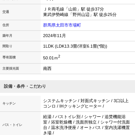
ＪＲ両毛線「山前」駅 徒歩37分
交通
東武伊勢崎線「野州山辺」駅 徒歩25分
群馬県太田市市場町
住所
2024年11月
築年月
1LDK (LDK13.3畳/洋室6.1畳(*階))
間取り
2
50.01ｍ
専有面積
南西
主要採光面
設備・条件・こだわり
システムキッチン / 対面式キッチン / 3口以上
キッチン
コンロ / IHクッキングヒーター /
給湯 / バストイレ別 / シャワー / 追焚機能浴
室 / 浴室乾燥機 / 洗面所独立 / シャワー付洗面
バス・トイレ
台 / 温水洗浄便座 / オートバス / 室内洗濯機置
き場 /