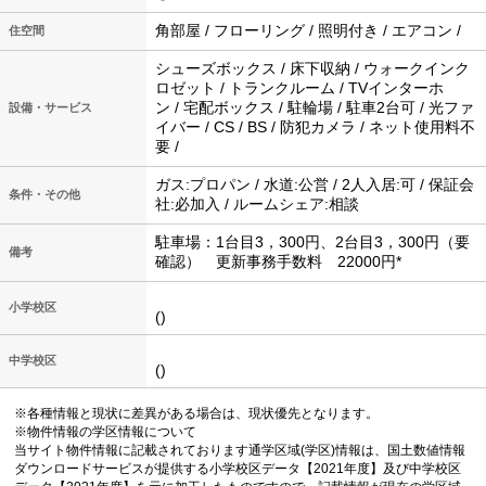
角部屋 / フローリング / 照明付き / エアコン /
住空間
シューズボックス / 床下収納 / ウォークインク
ロゼット / トランクルーム / TVインターホ
ン / 宅配ボックス / 駐輪場 / 駐車2台可 / 光ファ
設備・サービス
イバー / CS / BS / 防犯カメラ / ネット使用料不
要 /
ガス:プロパン / 水道:公営 / 2人入居:可 / 保証会
条件・その他
社:必加入 / ルームシェア:相談
駐車場：1台目3，300円、2台目3，300円（要
備考
確認） 更新事務手数料 22000円*
小学校区
()
中学校区
()
※各種情報と現状に差異がある場合は、現状優先となります。
※物件情報の学区情報について
当サイト物件情報に記載されております通学区域(学区)情報は、国土数値情報
ダウンロードサービスが提供する小学校区データ【2021年度】及び中学校区