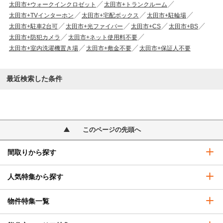
太田市+ウォークインクロゼット
太田市+トランクルーム
太田市+TVインターホン
太田市+宅配ボックス
太田市+駐輪場
太田市+駐車2台可
太田市+光ファイバー
太田市+CS
太田市+BS
太田市+防犯カメラ
太田市+ネット使用料不要
太田市+室内洗濯機置き場
太田市+敷金不要
太田市+保証人不要
最近検索した条件
このページの先頭へ
間取りから探す
人気特集から探す
物件特集一覧