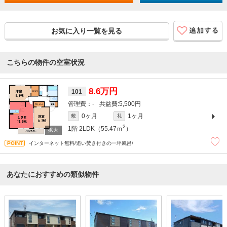
お気に入り一覧を見る
こちらの物件の空室状況
8.6万円
101
-
5,500円
0ヶ月
1ヶ月
敷
礼
2
1階
2LDK（55.47ｍ
）
インターネット無料/追い焚き付きの一坪風呂/
あなたにおすすめの類似物件