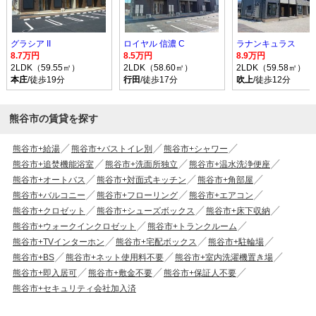
グラシア II
ロイヤル 信濃 C
ラナンキュラス
8.7万円
8.5万円
8.9万円
2LDK（59.55㎡）
2LDK（58.60㎡）
2LDK（59.58㎡）
本庄
/徒歩19分
行田
/徒歩17分
吹上
/徒歩12分
熊谷市の賃貸を探す
熊谷市+給湯
熊谷市+バストイレ別
熊谷市+シャワー
熊谷市+追焚機能浴室
熊谷市+洗面所独立
熊谷市+温水洗浄便座
熊谷市+オートバス
熊谷市+対面式キッチン
熊谷市+角部屋
熊谷市+バルコニー
熊谷市+フローリング
熊谷市+エアコン
熊谷市+クロゼット
熊谷市+シューズボックス
熊谷市+床下収納
熊谷市+ウォークインクロゼット
熊谷市+トランクルーム
熊谷市+TVインターホン
熊谷市+宅配ボックス
熊谷市+駐輪場
熊谷市+BS
熊谷市+ネット使用料不要
熊谷市+室内洗濯機置き場
熊谷市+即入居可
熊谷市+敷金不要
熊谷市+保証人不要
熊谷市+セキュリティ会社加入済