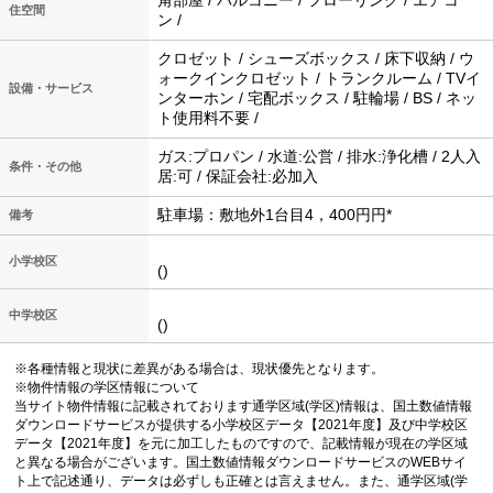
住空間
ン /
クロゼット / シューズボックス / 床下収納 / ウ
ォークインクロゼット / トランクルーム / TVイ
設備・サービス
ンターホン / 宅配ボックス / 駐輪場 / BS / ネッ
ト使用料不要 /
ガス:プロパン / 水道:公営 / 排水:浄化槽 / 2人入
条件・その他
居:可 / 保証会社:必加入
駐車場：敷地外1台目4，400円円*
備考
小学校区
()
中学校区
()
※各種情報と現状に差異がある場合は、現状優先となります。
※物件情報の学区情報について
当サイト物件情報に記載されております通学区域(学区)情報は、国土数値情報
ダウンロードサービスが提供する小学校区データ【2021年度】及び中学校区
データ【2021年度】を元に加工したものですので、記載情報が現在の学区域
と異なる場合がございます。国土数値情報ダウンロードサービスのWEBサイ
ト上で記述通り、データは必ずしも正確とは言えません。また、通学区域(学