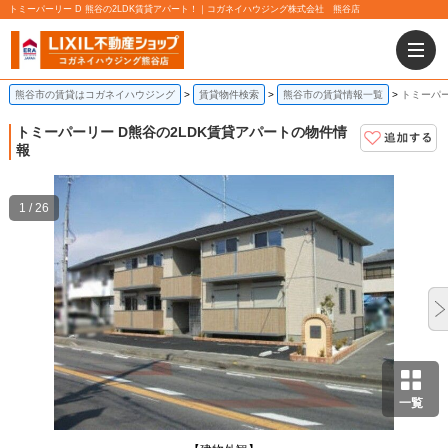
トミーパーリー D 熊谷の2LDK賃貸アパート！｜コガネイハウジング株式会社 熊谷店
熊谷市の賃貸はコガネイハウジング
賃貸物件検索
熊谷市の賃貸情報一覧
トミーパー
トミーパーリー D
熊谷の2LDK賃貸アパートの物件情
報
1 / 26
一覧