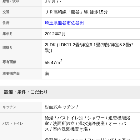
0ヶ月 / -
敷引 / 償却
ＪＲ高崎線「熊谷」駅 徒歩15分
交通
埼玉県熊谷市佐谷田
住所
2012年2月
築年月
2LDK (LDK11.2畳/洋室6.1畳(*階)/洋室5.8畳(*
間取り
階))
2
55.47ｍ
専有面積
南
主要採光面
設備・条件・こだわり
対面式キッチン /
キッチン
給湯 / バストイレ別 / シャワー / 追焚機能浴
室 / 洗面所独立 / 温水洗浄便座 / オートバ
バス・トイレ
ス / 室内洗濯機置き場 /
角部屋 / バルコニー / フローリング / エアコ