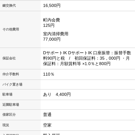
16,500円
鍵交換代
町内会費
125円
その他費用
室内清掃費用
77,000円
DサポートIK DサポートIK 口座振替：振替手数
料90円と税 / 初回保証料：35，000円 ・月
保証会社
保証料：月額賃料等 ×1.0％と800円
110％
仲介手数料
バイク置き場
あり 4,400円
駐車場
近隣駐車場
普通
借家区分
空家
現況