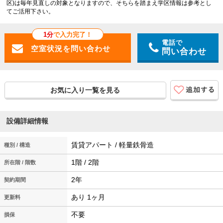
区)は毎年見直しの対象となりますので、そちらを踏まえ学区情報は参考とし
てご活用下さい。
1分
で入力完了！
電話で
問い合わせ
お気に入り一覧を見る
設備詳細情報
賃貸アパート / 軽量鉄骨造
種別 / 構造
1階 / 2階
所在階 / 階数
2年
契約期間
あり 1ヶ月
更新料
不要
損保