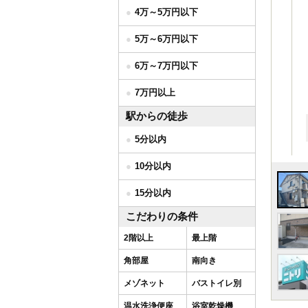
4万～5万円以下
5万～6万円以下
6万～7万円以下
7万円以上
駅からの徒歩
5分以内
10分以内
15分以内
こだわりの条件
2階以上
最上階
角部屋
南向き
メゾネット
バストイレ別
温水洗浄便座
浴室乾燥機