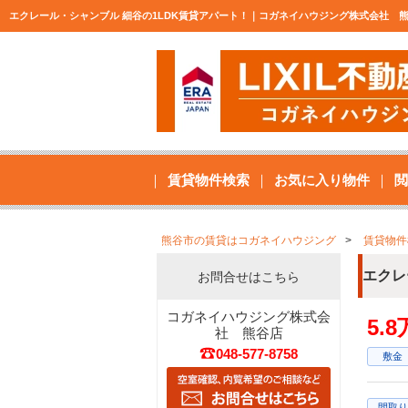
エクレール・シャンブル 細谷の1LDK賃貸アパート！｜コガネイハウジング株式会社 
賃貸物件検索
お気に入り物件
閲
熊谷市の賃貸はコガネイハウジング
賃貸物件
エクレ
お問合せはこちら
コガネイハウジング株式会
5.
社 熊谷店
048-577-8758
敷金
間取り