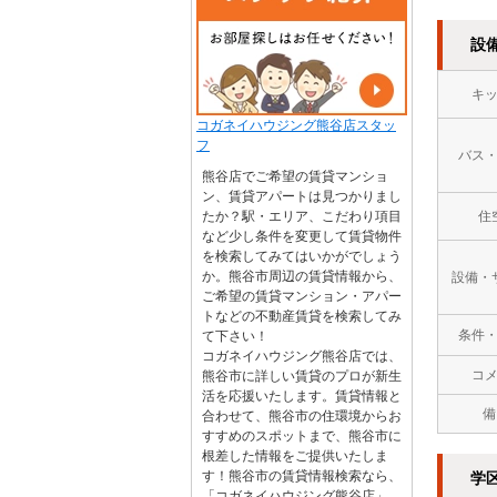
設
キ
コガネイハウジング熊谷店スタッ
フ
バス
熊谷店でご希望の賃貸マンショ
ン、賃貸アパートは見つかりまし
たか？駅・エリア、こだわり項目
住
など少し条件を変更して賃貸物件
を検索してみてはいかがでしょう
か。熊谷市周辺の賃貸情報から、
設備・
ご希望の賃貸マンション・アパー
トなどの不動産賃貸を検索してみ
条件
て下さい！
コガネイハウジング熊谷店では、
コ
熊谷市に詳しい賃貸のプロが新生
活を応援いたします。賃貸情報と
備
合わせて、熊谷市の住環境からお
すすめのスポットまで、熊谷市に
根差した情報をご提供いたしま
す！熊谷市の賃貸情報検索なら、
学
「コガネイハウジング熊谷店」