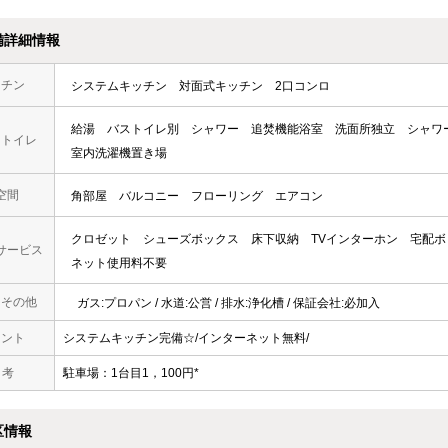
備詳細情報
ッチン
システムキッチン
対面式キッチン
2口コンロ
給湯
バストイレ別
シャワー
追焚機能浴室
洗面所独立
シャワ
・トイレ
室内洗濯機置き場
空間
角部屋
バルコニー
フローリング
エアコン
クロゼット
シューズボックス
床下収納
TVインターホン
宅配ボ
サービス
ネット使用料不要
・その他
ガス:プロパン / 水道:公営 / 排水:浄化槽 / 保証会社:必加入
メント
システムキッチン完備☆/インターネット無料/
 考
駐車場：1台目1，100円*
区情報