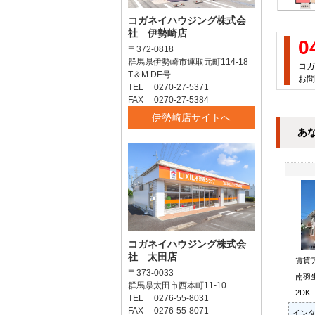
コガネイハウジング株式会
社 伊勢崎店
0
〒372-0818
群馬県伊勢崎市連取元町114-18
コガ
T＆M DE号
お問
TEL 0270-27-5371
FAX 0270-27-5384
伊勢崎店サイトへ
あ
コガネイハウジング株式会
社 太田店
賃貸
〒373-0033
南羽
群馬県太田市西本町11-10
2DK
TEL 0276-55-8031
FAX 0276-55-8071
インタ