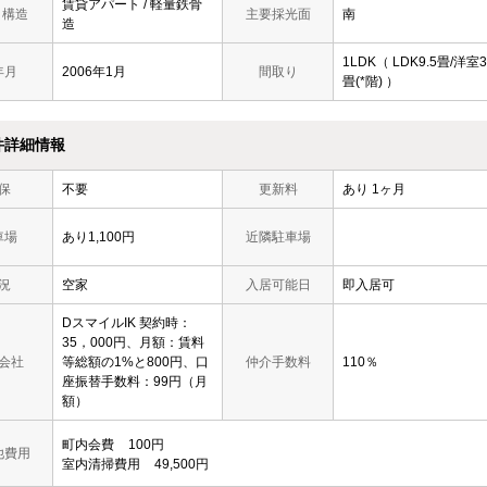
賃貸アパート / 軽量鉄骨
/ 構造
主要採光面
南
造
1LDK（ LDK9.5畳/洋室3
年月
2006年1月
間取り
畳(*階) ）
件詳細情報
保
不要
更新料
あり 1ヶ月
車場
あり1,100円
近隣駐車場
況
空家
入居可能日
即入居可
DスマイルIK 契約時：
35，000円、月額：賃料
会社
等総額の1%と800円、口
仲介手数料
110％
座振替手数料：99円（月
額）
町内会費
100円
他費用
室内清掃費用
49,500円