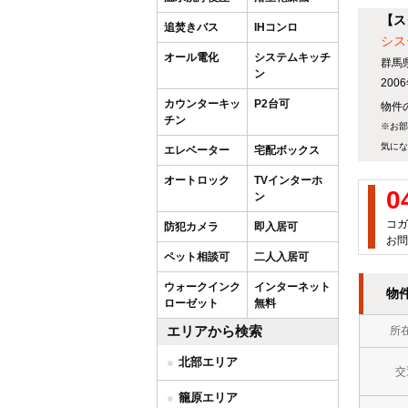
【ス
追焚きバス
IHコンロ
シス
オール電化
システムキッチ
群馬
ン
20
カウンターキッ
P2台可
物件の
チン
※お部
気にな
エレベーター
宅配ボックス
オートロック
TVインターホ
0
ン
コガ
防犯カメラ
即入居可
お問
ペット相談可
二人入居可
ウォークインク
インターネット
物
ローゼット
無料
エリアから検索
所
北部エリア
交
籠原エリア