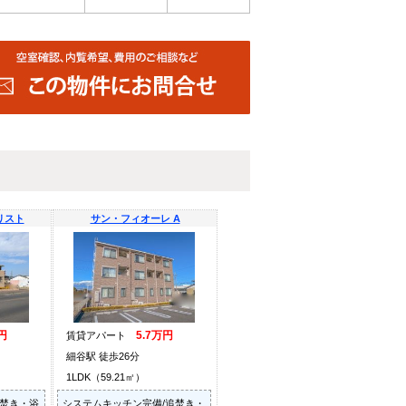
リスト
サン・フィオーレ A
円
5.7万円
賃貸アパート
細谷駅 徒歩26分
1LDK（59.21㎡）
追焚き・浴
システムキッチン完備/追焚き・