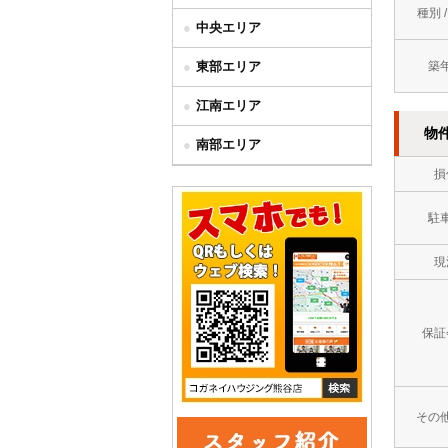
種別 
中央エリア
東部エリア
築
江南エリア
物
南部エリア
損
駐
現
保証
その