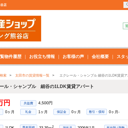
熊谷店
覧物件履歴
お役立ち情報
お客様の声
会社概要
スタ
検索
太田市の賃貸情報一覧
エクレール・シャンブル 細谷の1LDK賃貸
ール・シャンブル 細谷の1LDK賃貸アパート
8万円
4,500円
0ヶ月
1ヶ月
0ヶ月
0ヶ月-
礼金
保証金
敷引・償却
2
1LDK
2006年1月
専有面積
33.39ｍ
築年月
所在階 / 階数