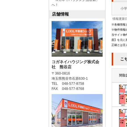
へ！
小
店舗情報
情報更新日
※各種情報
※物件情報
当サイト物
度】を元に
正確とは言
こ
コガネイハウジング株式会
社 熊谷店
〒360-0816
間取
埼玉県熊谷市石原630-1
TEL 048-577-8758
FAX 048-577-8768