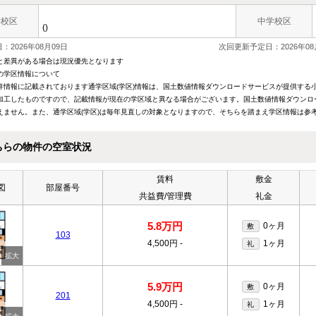
学校区
中学校区
()
：2026年08月09日
次回更新予定日：2026年08
と差異がある場合は現況優先となります
の学区情報について
件情報に記載されております通学区域(学区)情報は、国土数値情報ダウンロードサービスが提供する小学
加工したものですので、記載情報が現在の学区域と異なる場合がございます。国土数値情報ダウンロ
えません。また、通学区域(学区)は毎年見直しの対象となりますので、そちらを踏まえ学区情報は参
ちらの物件の空室状況
賃料
敷金
図
部屋番号
共益費/管理費
礼金
5.8万円
0ヶ月
敷
103
4,500円
-
1ヶ月
礼
5.9万円
0ヶ月
敷
201
4,500円
-
1ヶ月
礼