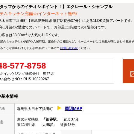
タッフからのイチオシポイント！】エクレール・シャンブル
テムキッチン完備☆/インターネット無料/
県太田市下浜田町【東武伊勢崎線 細谷駅徒歩37分】にある1LDK賃貸アパートです
06年1月築の2階建てのアパートで、お部屋は2階建ての1階部分です。
2
広さは33.39ｍ
で人気の1LDKです。
屋のもっと詳しい内容や入居時期、諸条件のご相談など、ホームページには掲載が間に合わず載せ
ることが御座いましたらお気軽にメールにて
お問い合わせ
ください。
48-577-8758
ネイハウジング株式会社 熊谷店
い合わせNO：RHS-10329267
件基本情報
周辺MAP
在地
群馬県太田市下浜田町
東武伊勢崎線
「細谷駅」
徒歩37分
通
東武桐生線 「太田駅」 徒歩48分