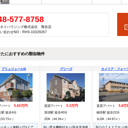
48-577-8758
ネイハウジング株式会社 熊谷店
い合わせNO：RHS-10329267
なたにおすすめの類似物件
プリュジュールIII
ブリーズ
カメリア・フォー
5.65万円
5.3万円
5.8万
アパート
賃貸アパート
賃貸アパート
生駅 徒歩4分
加須駅 徒歩40分
細谷駅 徒歩22分
（53.73㎡）
2DK（44.34㎡）
1LDK（44.97㎡）
ーネット無料☆/TVドア
追い焚き機能付き☆/温水洗浄便
安心のＴＶドアホン/