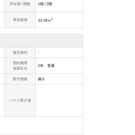
所在階 / 階数
1階 / 2階
2
専有面積
33.39ｍ
鍵交換代
-
契約期間
2年 普通
借家区分
取引態様
媒介
バイク置き場