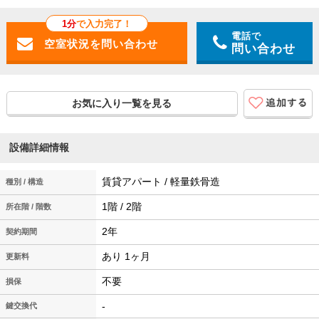
1分
で入力完了！
電話で
問い合わせ
お気に入り一覧を見る
設備詳細情報
賃貸アパート / 軽量鉄骨造
種別 / 構造
1階 / 2階
所在階 / 階数
2年
契約期間
あり 1ヶ月
更新料
不要
損保
-
鍵交換代