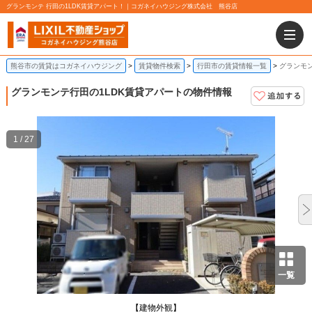
グランモンテ 行田の1LDK賃貸アパート！｜コガネイハウジング株式会社 熊谷店
熊谷市の賃貸はコガネイハウジング
賃貸物件検索
行田市の賃貸情報一覧
グランモン
グランモンテ
行田の1LDK賃貸アパートの物件情報
1 / 27
一覧
【建物外観】