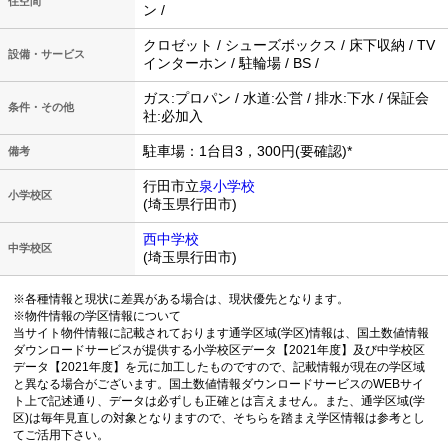
住空間
ン /
クロゼット / シューズボックス / 床下収納 / TV
設備・サービス
インターホン / 駐輪場 / BS /
ガス:プロパン / 水道:公営 / 排水:下水 / 保証会
条件・その他
社:必加入
駐車場：1台目3，300円(要確認)*
備考
行田市立
泉小学校
小学校区
(埼玉県行田市)
西中学校
中学校区
(埼玉県行田市)
※各種情報と現状に差異がある場合は、現状優先となります。
※物件情報の学区情報について
当サイト物件情報に記載されております通学区域(学区)情報は、国土数値情報
ダウンロードサービスが提供する小学校区データ【2021年度】及び中学校区
データ【2021年度】を元に加工したものですので、記載情報が現在の学区域
と異なる場合がございます。国土数値情報ダウンロードサービスのWEBサイ
ト上で記述通り、データは必ずしも正確とは言えません。また、通学区域(学
区)は毎年見直しの対象となりますので、そちらを踏まえ学区情報は参考とし
てご活用下さい。