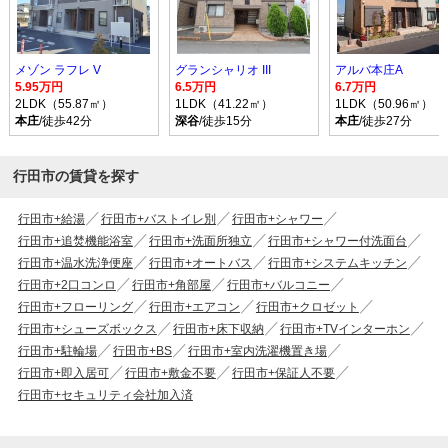
メゾン ラフレ V
グランシャリオ III
アルバ本庄A
5.95万円
6.5万円
6.7万円
2LDK（55.87㎡）
1LDK（41.22㎡）
1LDK（50.96㎡）
本庄
/徒歩42分
深谷
/徒歩15分
本庄
/徒歩27分
行田市の賃貸を探す
行田市+給湯
行田市+バストイレ別
行田市+シャワー
行田市+追焚機能浴室
行田市+洗面所独立
行田市+シャワー付洗面台
行田市+温水洗浄便座
行田市+オートバス
行田市+システムキッチン
行田市+2口コンロ
行田市+角部屋
行田市+バルコニー
行田市+フローリング
行田市+エアコン
行田市+クロゼット
行田市+シューズボックス
行田市+床下収納
行田市+TVインターホン
行田市+駐輪場
行田市+BS
行田市+室内洗濯機置き場
行田市+即入居可
行田市+敷金不要
行田市+保証人不要
行田市+セキュリティ会社加入済