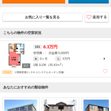
お気に入り一覧を見る
こちらの物件の空室状況
6.3万円
101
-
5,000円
0ヶ月
3万円
敷
礼
2
1階
1LDK（35.43ｍ
）
１階角部屋1ＬＤＫ☆/システムキッチン完備/
あなたにおすすめの類似物件