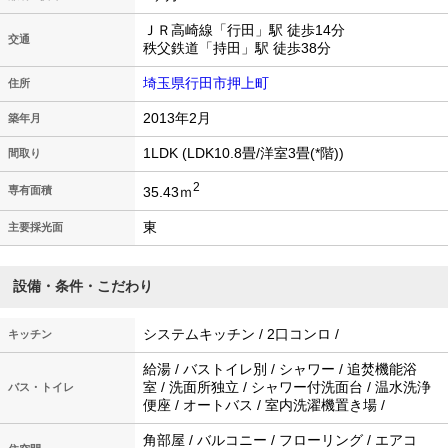
ＪＲ高崎線「行田」駅 徒歩14分
交通
秩父鉄道「持田」駅 徒歩38分
埼玉県行田市押上町
住所
2013年2月
築年月
1LDK (LDK10.8畳/洋室3畳(*階))
間取り
2
35.43ｍ
専有面積
東
主要採光面
設備・条件・こだわり
システムキッチン / 2口コンロ /
キッチン
給湯 / バストイレ別 / シャワー / 追焚機能浴
室 / 洗面所独立 / シャワー付洗面台 / 温水洗浄
バス・トイレ
便座 / オートバス / 室内洗濯機置き場 /
角部屋 / バルコニー / フローリング / エアコ