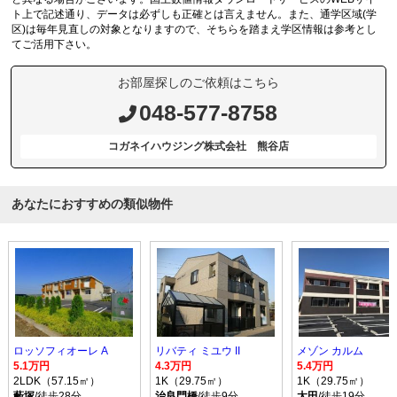
ト上で記述通り、データは必ずしも正確とは言えません。また、通学区域(学
区)は毎年見直しの対象となりますので、そちらを踏まえ学区情報は参考とし
てご活用下さい。
お部屋探しのご依頼はこちら
048-577-8758
コガネイハウジング株式会社 熊谷店
あなたにおすすめの類似物件
ロッソフィオーレ A
リバティ ミユウ II
メゾン カルム
5.1万円
4.3万円
5.4万円
2LDK（57.15㎡）
1K（29.75㎡）
1K（29.75㎡）
藪塚
/徒歩28分
治良門橋
/徒歩9分
太田
/徒歩19分