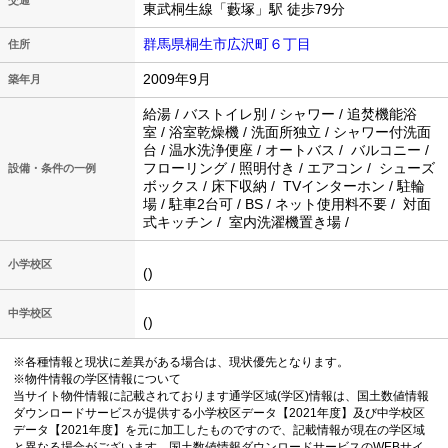
東武桐生線「藪塚」駅 徒歩79分
群馬県桐生市広沢町６丁目
住所
2009年9月
築年月
給湯 / バストイレ別 / シャワー / 追焚機能浴
室 / 浴室乾燥機 / 洗面所独立 / シャワー付洗面
台 / 温水洗浄便座 / オートバス / バルコニー /
フローリング / 照明付き / エアコン / シューズ
設備・条件の一例
ボックス / 床下収納 / TVインターホン / 駐輪
場 / 駐車2台可 / BS / ネット使用料不要 / 対面
式キッチン / 室内洗濯機置き場 /
小学校区
()
中学校区
()
※各種情報と現状に差異がある場合は、現状優先となります。
※物件情報の学区情報について
当サイト物件情報に記載されております通学区域(学区)情報は、国土数値情報
ダウンロードサービスが提供する小学校区データ【2021年度】及び中学校区
データ【2021年度】を元に加工したものですので、記載情報が現在の学区域
と異なる場合がございます。国土数値情報ダウンロードサービスのWEBサイ