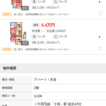
1ヶ月
0ヶ月
敷
礼
2
1階
1LDK（44.52ｍ
）
追い焚き・浴室乾燥機付き/カメラ付きインターホン/
5.4万円
201
-
3,000円
1ヶ月
0ヶ月
敷
礼
2
2階
2LDK（58.65ｍ
）
追い焚き・浴室乾燥機付き/カメラ付きインターホン/
物件概要
アパート / 木造
種別 / 構造
2階
建物階建
1LDK
間取り一例
ＪＲ両毛線「小俣」駅 徒歩24分
交通