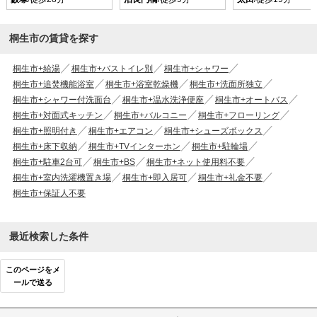
桐生市の賃貸を探す
桐生市+給湯
桐生市+バストイレ別
桐生市+シャワー
桐生市+追焚機能浴室
桐生市+浴室乾燥機
桐生市+洗面所独立
桐生市+シャワー付洗面台
桐生市+温水洗浄便座
桐生市+オートバス
桐生市+対面式キッチン
桐生市+バルコニー
桐生市+フローリング
桐生市+照明付き
桐生市+エアコン
桐生市+シューズボックス
桐生市+床下収納
桐生市+TVインターホン
桐生市+駐輪場
桐生市+駐車2台可
桐生市+BS
桐生市+ネット使用料不要
桐生市+室内洗濯機置き場
桐生市+即入居可
桐生市+礼金不要
桐生市+保証人不要
最近検索した条件
このページをメ
ールで送る