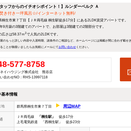
タッフからのイチオシポイント！】ルンダーベルク Ａ
焚き付き一坪風呂☆/インターネット無料/
県桐生市東７丁目【ＪＲ両毛線 桐生駅徒歩17分】にある2LDK賃貸アパートです。
11年9月築の3階建てのアパートで、お部屋は3階建ての2階部分です。
2
広さは58.37ｍ
で人気の2LDKです。
屋のもっと詳しい内容や入居時期、諸条件のご相談など、ホームページには掲載が間に合わず載せ
ることが御座いましたらお気軽にメールにて
お問い合わせ
ください。
48-577-8758
ネイハウジング株式会社 熊谷店
い合わせNO：RHS-13997118
件基本情報
周辺MAP
在地
群馬県桐生市東７丁目
ＪＲ両毛線
「桐生駅」
徒歩17分
通
上毛電気鉄道 「西桐生駅」 徒歩23分