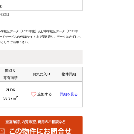
()
月22日
校区データ【2021年度】及び中学校区データ【2021年
ードサービスのWEBサイト上で記述通り、データは必ずしも
考としてご活用下さい。
間取り
お気に入り
物件詳細
専有面積
2LDK
詳細を見る
2
58.37ｍ