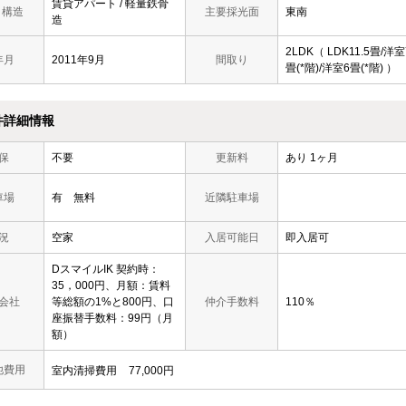
賃貸アパート / 軽量鉄骨
/ 構造
主要採光面
東南
造
2LDK（ LDK11.5畳/洋室
年月
2011年9月
間取り
畳(*階)/洋室6畳(*階) ）
件詳細情報
保
不要
更新料
あり 1ヶ月
車場
有 無料
近隣駐車場
況
空家
入居可能日
即入居可
DスマイルIK 契約時：
35，000円、月額：賃料
会社
等総額の1%と800円、口
仲介手数料
110％
座振替手数料：99円（月
額）
他費用
室内清掃費用
77,000円