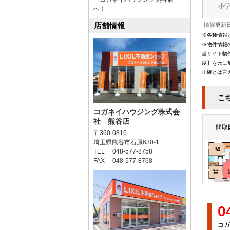
小
へ！
店舗情報
情報更新日
※各種情報
※物件情報
当サイト物
度】を元に
正確とは言
こ
コガネイハウジング株式会
社 熊谷店
間取
〒360-0816
埼玉県熊谷市石原630-1
TEL 048-577-8758
FAX 048-577-8768
0
コガ