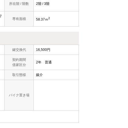
所在階 / 階数
2階 / 3階
7
2
専有面積
58.37ｍ
鍵交換代
16,500円
契約期間
2年 普通
借家区分
取引態様
媒介
バイク置き場