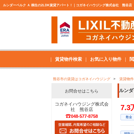
ルンダーベルク Ａ 桐生の2LDK賃貸アパート！｜コガネイハウジング株式会社 熊谷店
賃貸物件検索
お気に入り物件
閲
熊谷市の賃貸はコガネイハウジング
賃貸物件
ルンダ
お問合せはこちら
コガネイハウジング株式会
7.
社 熊谷店
048-577-8758
敷金
間取り