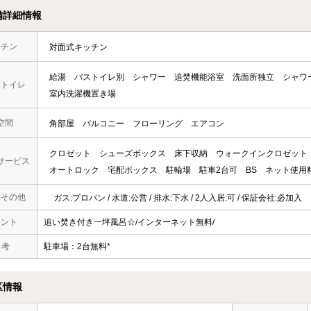
備詳細情報
ッチン
対面式キッチン
給湯
バストイレ別
シャワー
追焚機能浴室
洗面所独立
シャワ
・トイレ
室内洗濯機置き場
空間
角部屋
バルコニー
フローリング
エアコン
クロゼット
シューズボックス
床下収納
ウォークインクロゼット
サービス
オートロック
宅配ボックス
駐輪場
駐車2台可
BS
ネット使用
・その他
ガス:プロパン / 水道:公営 / 排水:下水 / 2人入居:可 / 保証会社:必加入
メント
追い焚き付き一坪風呂☆/インターネット無料/
 考
駐車場：2台無料*
区情報