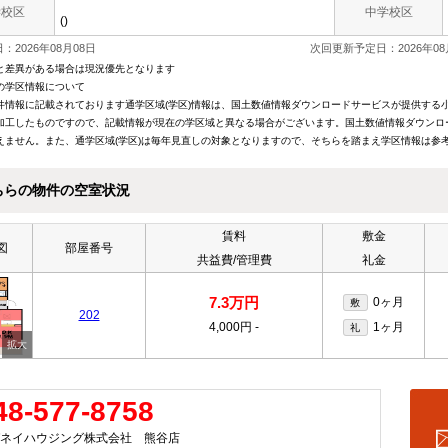
学校区
中学校区
()
：2026年08月08日
次回更新予定日：2026年08
と差異がある場合は現況優先となります
の学区情報について
件情報に記載されております通学区域(学区)情報は、国土数値情報ダウンロードサービスが提供する小学
加工したものですので、記載情報が現在の学区域と異なる場合がございます。国土数値情報ダウンロ
えません。また、通学区域(学区)は毎年見直しの対象となりますので、そちらを踏まえ学区情報は参
ちらの物件の空室状況
賃料
敷金
図
部屋番号
共益費/管理費
礼金
7.3万円
0ヶ月
敷
202
4,000円
-
1ヶ月
礼
48-577-8758
ネイハウジング株式会社 熊谷店