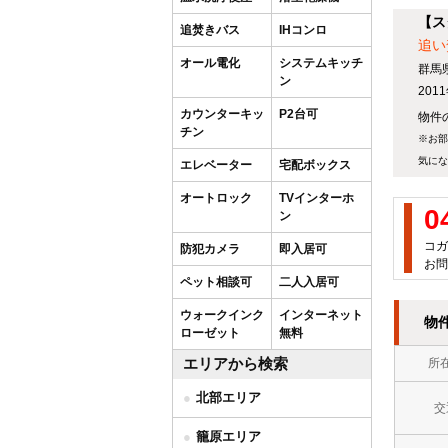
【ス
追焚きバス
IHコンロ
追い
オール電化
システムキッチ
群馬
ン
20
カウンターキッ
P2台可
物件の
チン
※お部
気にな
エレベーター
宅配ボックス
オートロック
TVインターホ
0
ン
コガ
防犯カメラ
即入居可
お問
ペット相談可
二人入居可
ウォークインク
インターネット
物
ローゼット
無料
エリアから検索
所
北部エリア
交
籠原エリア