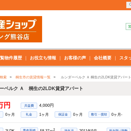
覧物件履歴
お役立ち情報
お客様の声
会社概要
スタ
検索
桐生市の賃貸情報一覧
ルンダーベルク Ａ 桐生の2LDK賃貸アパー
ーベルク Ａ 桐生の2LDK賃貸アパート
3万円
4,000円
0ヶ月
1ヶ月
0ヶ月
0ヶ月-
礼金
保証金
敷引・償却
2
2LDK
2011年9月
専有面積
58.37ｍ
築年月
所在階 / 階数