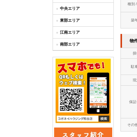
種別 
中央エリア
東部エリア
築
江南エリア
物
南部エリア
損
駐
現
保証
その