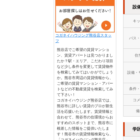
設
キ
コガネイハウジング熊谷店スタッ
バス
フ
熊谷店でご希望の賃貸マンショ
ン、賃貸アパートは見つかりまし
住
たか？駅・エリア、こだわり項目
など少し条件を変更して賃貸物件
を検索してみてはいかがでしょう
設備・
か。熊谷市周辺の賃貸情報から、
ご希望の賃貸マンション・アパー
条件
トなどの不動産賃貸を検索してみ
て下さい！
コ
コガネイハウジング熊谷店では、
熊谷市に詳しい賃貸のプロが新生
備
活を応援いたします。賃貸情報と
合わせて、熊谷市の住環境からお
すすめのスポットまで、熊谷市に
根差した情報をご提供いたしま
学
す！熊谷市の賃貸情報検索なら、
「コガネイハウジング熊谷店」