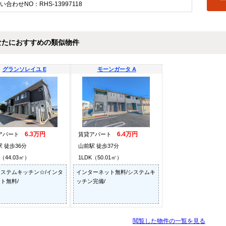
い合わせNO：RHS-13997118
なたにおすすめの類似物件
グランソレイユ E
モーンガータ A
6.3万円
6.4万円
アパート
賃貸アパート
 徒歩36分
山前駅 徒歩37分
K（44.03㎡）
1LDK（50.01㎡）
ステムキッチン☆/インタ
インターネット無料/システムキ
ト無料/
ッチン完備/
閲覧した物件の一覧を見る