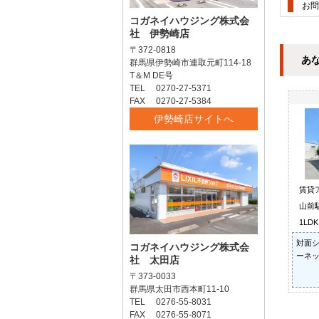
お問
コガネイハウジング株式会
社 伊勢崎店
〒372-0818
あ
群馬県伊勢崎市連取元町114-18
T＆M DE号
TEL 0270-27-5371
FAX 0270-27-5384
伊勢崎店サイトへ
賃貸
山前駅
1LD
対面シ
コガネイハウジング株式会
ーネッ
社 太田店
〒373-0033
群馬県太田市西本町11-10
TEL 0276-55-8031
FAX 0276-55-8071