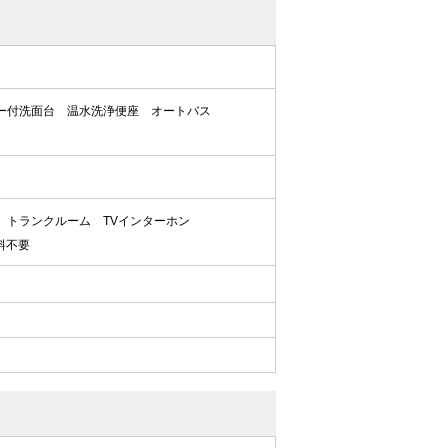
ー付洗面台
温水洗浄便座
オートバス
トランクルーム
TVインターホン
料不要