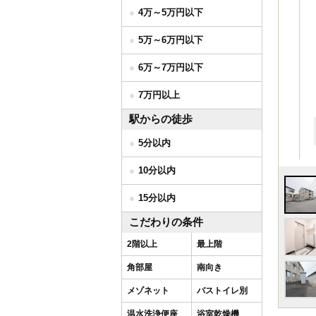
4万～5万円以下
5万～6万円以下
6万～7万円以下
7万円以上
駅からの徒歩
5分以内
10分以内
15分以内
こだわりの条件
2階以上
最上階
角部屋
南向き
メゾネット
バストイレ別
温水洗浄便座
浴室乾燥機