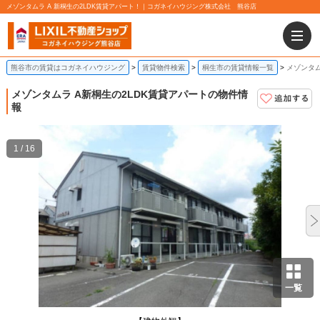
メゾンタムラ A 新桐生の2LDK賃貸アパート！｜コガネイハウジング株式会社 熊谷店
熊谷市の賃貸はコガネイハウジング
賃貸物件検索
桐生市の賃貸情報一覧
メゾンタム
メゾンタムラ A
新桐生の2LDK賃貸アパートの物件情
報
1 / 16
一覧