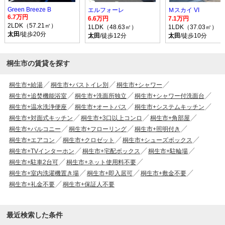
Green Breeze B
エルフォーレ
Ｍスカイ VI
6.7万円
6.6万円
7.1万円
2LDK（57.21㎡）
1LDK（48.63㎡）
1LDK（37.03㎡）
太田
/徒歩20分
太田
/徒歩12分
太田
/徒歩10分
桐生市の賃貸を探す
桐生市+給湯
桐生市+バストイレ別
桐生市+シャワー
桐生市+追焚機能浴室
桐生市+洗面所独立
桐生市+シャワー付洗面台
桐生市+温水洗浄便座
桐生市+オートバス
桐生市+システムキッチン
桐生市+対面式キッチン
桐生市+3口以上コンロ
桐生市+角部屋
桐生市+バルコニー
桐生市+フローリング
桐生市+照明付き
桐生市+エアコン
桐生市+クロゼット
桐生市+シューズボックス
桐生市+TVインターホン
桐生市+宅配ボックス
桐生市+駐輪場
桐生市+駐車2台可
桐生市+ネット使用料不要
桐生市+室内洗濯機置き場
桐生市+即入居可
桐生市+敷金不要
桐生市+礼金不要
桐生市+保証人不要
最近検索した条件