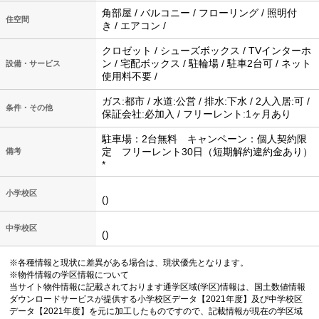
角部屋 / バルコニー / フローリング / 照明付
住空間
き / エアコン /
クロゼット / シューズボックス / TVインターホ
ン / 宅配ボックス / 駐輪場 / 駐車2台可 / ネット
設備・サービス
使用料不要 /
ガス:都市 / 水道:公営 / 排水:下水 / 2人入居:可 /
条件・その他
保証会社:必加入 / フリーレント:1ヶ月あり
駐車場：2台無料 キャンペーン：個人契約限
定 フリーレント30日（短期解約違約金あり）
備考
*
小学校区
()
中学校区
()
※各種情報と現状に差異がある場合は、現状優先となります。
※物件情報の学区情報について
当サイト物件情報に記載されております通学区域(学区)情報は、国土数値情報
ダウンロードサービスが提供する小学校区データ【2021年度】及び中学校区
データ【2021年度】を元に加工したものですので、記載情報が現在の学区域