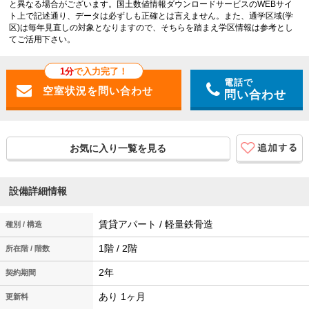
と異なる場合がございます。国土数値情報ダウンロードサービスのWEBサイ
ト上で記述通り、データは必ずしも正確とは言えません。また、通学区域(学
区)は毎年見直しの対象となりますので、そちらを踏まえ学区情報は参考とし
てご活用下さい。
1分
で入力完了！
電話で
問い合わせ
お気に入り一覧を見る
設備詳細情報
賃貸アパート / 軽量鉄骨造
種別 / 構造
1階 / 2階
所在階 / 階数
2年
契約期間
あり 1ヶ月
更新料