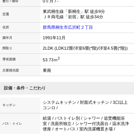
0ヶ月 / -
敷引 / 償却
東武桐生線「新桐生」駅 徒歩9分
交通
ＪＲ両毛線「岩宿」駅 徒歩34分
群馬県桐生市広沢町２丁目
住所
1991年11月
築年月
2LDK (LDK12畳/洋室6畳(*階)/洋室4.5畳(*階))
間取り
2
53.73ｍ
専有面積
東南
主要採光面
設備・条件・こだわり
システムキッチン / 対面式キッチン / 3口以上
キッチン
コンロ /
給湯 / バストイレ別 / シャワー / 追焚機能浴
室 / 洗面所独立 / シャワー付洗面台 / 温水洗浄
バス・トイレ
便座 / オートバス / 室内洗濯機置き場 /