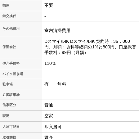
不要
損保
-
鍵交換代
その他費用
室内清掃費用
DスマイルIK DスマイルIK 契約時：35，000
円、月額：賃料等総額の1%と800円、口座振替
保証会社
手数料：99円（月額）
110％
仲介手数料
バイク置き場
有 無料
駐車場
近隣駐車場
普通
借家区分
空家
現況
即入居可
入居可能日
媒介
取引態様