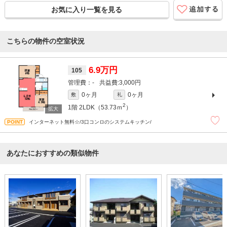
お気に入り一覧を見る
こちらの物件の空室状況
6.9万円
105
-
3,000円
0ヶ月
0ヶ月
敷
礼
2
1階
2LDK（53.73ｍ
）
インターネット無料☆/3口コンロのシステムキッチン/
あなたにおすすめの類似物件