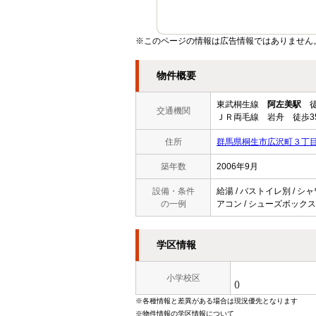
※このページの情報は広告情報ではありません
物件概要
東武桐生線
阿左美駅
徒
交通機関
ＪＲ両毛線 岩舟 徒歩3
住所
群馬県桐生市広沢町３丁
築年数
2006年9月
設備・条件
給湯 / バストイレ別 / シャ
の一例
アコン / シューズボックス /
学区情報
小学校区
()
※各種情報と差異がある場合は現況優先となります
※物件情報の学区情報について