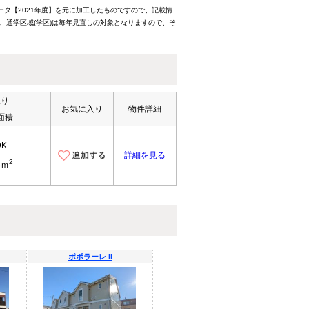
ータ【2021年度】を元に加工したものですので、記載情
、通学区域(学区)は毎年見直しの対象となりますので、そ
取り
お気に入り
物件詳細
面積
DK
詳細を見る
2
8ｍ
ポポラーレ II