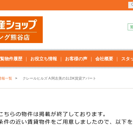
覧物件履歴
お役立ち情報
お客様の声
会社概要
スタ
情報一覧
クレールヒルズ A 阿左美の1LDK賃貸アパート