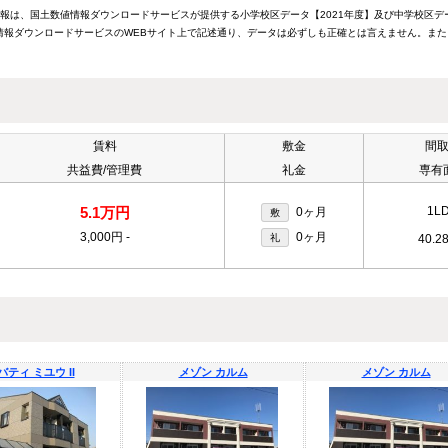
情報は、国土数値情報ダウンロードサービスが提供する小学校区データ【2021年度】及び中学校区デ
報ダウンロードサービスのWEBサイト上で記述通り、データは必ずしも正確とは言えません。また
賃料
敷金
間
共益費/管理費
礼金
専有
5.1万円
1L
0ヶ月
敷
3,000円
-
0ヶ月
礼
40.2
バティ ミユウ II
メゾン カルム
メゾン カルム