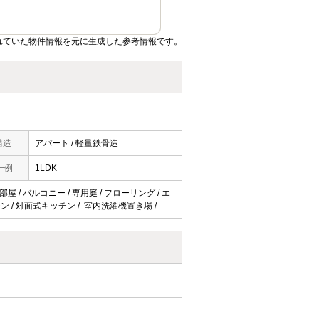
れていた物件情報を元に生成した参考情報です。
構造
アパート / 軽量鉄骨造
一例
1LDK
屋 / バルコニー / 専用庭 / フローリング / エ
ッチン / 対面式キッチン / 室内洗濯機置き場 /