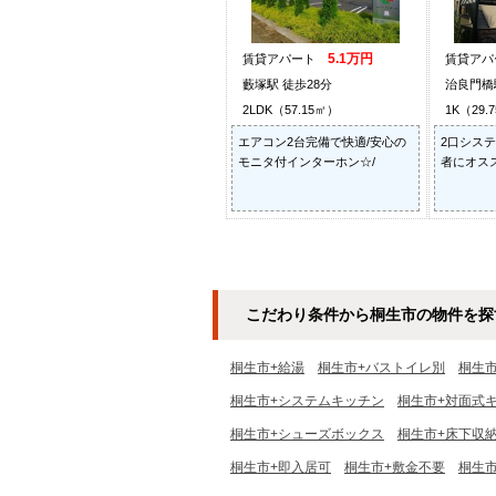
5.1万円
賃貸アパート
賃貸ア
藪塚駅 徒歩28分
治良門橋
2LDK（57.15㎡）
1K（29.
エアコン2台完備で快適/安心の
2口シス
モニタ付インターホン☆/
者にオスス
こだわり条件から桐生市の物件を探
桐生市+給湯
桐生市+バストイレ別
桐生
桐生市+システムキッチン
桐生市+対面式
桐生市+シューズボックス
桐生市+床下収
桐生市+即入居可
桐生市+敷金不要
桐生