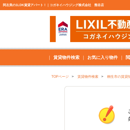
阿左美の1LDK賃貸アパート！｜コガネイハウジング株式会社 熊谷店
賃貸物件検索
お気に入り物件
閲
TOPページ
賃貸物件検索
桐生市の賃貸