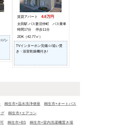
4.6万円
賃貸アパート
太田駅 バス妻沼仲町 バス乗車
時間17分 停歩11分
2DK（42.77㎡）
☆/シ
TVインターホン完備☆/追い焚
き・浴室乾燥機付き/
台
桐生市+温水洗浄便座
桐生市+オートバス
ング
桐生市+エアコン
台可
桐生市+BS
桐生市+室内洗濯機置き場