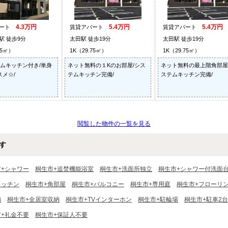
4.3万円
5.4万円
5.4万円
パート
賃貸アパート
賃貸アパート
駅 徒歩9分
太田駅 徒歩19分
太田駅 徒歩19分
75㎡）
1K（29.75㎡）
1K（29.75㎡）
テムキッチン付き/単身
ネット無料の１Kのお部屋/シス
ネット無料の最上階角部屋
メ☆/
テムキッチン完備/
ステムキッチン完備/
閲覧した物件の一覧を見る
す
市+シャワー
桐生市+追焚機能浴室
桐生市+洗面所独立
桐生市+シャワー付洗面
キッチン
桐生市+角部屋
桐生市+バルコニー
桐生市+専用庭
桐生市+フローリ
納
桐生市+全居室収納
桐生市+TVインターホン
桐生市+駐輪場
桐生市+駐車2
市+礼金不要
桐生市+保証人不要