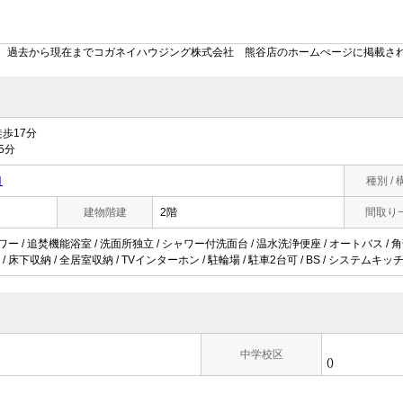
。過去から現在までコガネイハウジング株式会社 熊谷店のホームぺージに掲載さ
歩17分
5分
目
種別 / 
建物階建
2階
間取り
ワー / 追焚機能浴室 / 洗面所独立 / シャワー付洗面台 / 温水洗浄便座 / オートバス / 角部
 床下収納 / 全居室収納 / TVインターホン / 駐輪場 / 駐車2台可 / BS / システムキ
中学校区
()