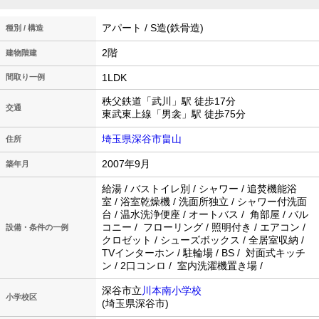
アパート / S造(鉄骨造)
種別 / 構造
2階
建物階建
1LDK
間取り一例
秩父鉄道「武川」駅 徒歩17分
交通
東武東上線「男衾」駅 徒歩75分
埼玉県深谷市畠山
住所
2007年9月
築年月
給湯 / バストイレ別 / シャワー / 追焚機能浴
室 / 浴室乾燥機 / 洗面所独立 / シャワー付洗面
台 / 温水洗浄便座 / オートバス / 角部屋 / バル
コニー / フローリング / 照明付き / エアコン /
設備・条件の一例
クロゼット / シューズボックス / 全居室収納 /
TVインターホン / 駐輪場 / BS / 対面式キッチ
ン / 2口コンロ / 室内洗濯機置き場 /
深谷市立
川本南小学校
小学校区
(埼玉県深谷市)