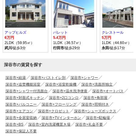
アップヒルズ
パレット
クレストール
6万円
5.4万円
5万円
2LDK（59.95㎡）
1LDK（36.57㎡）
1LDK（44.60㎡）
武川
/徒歩3分
行田市
/徒歩29分
永田
/徒歩17分
深谷市の賃貸を探す
深谷市+給湯
深谷市+バストイレ別
深谷市+シャワー
深谷市+追焚機能浴室
深谷市+浴室乾燥機
深谷市+洗面所独立
深谷市+シャワー付洗面台
深谷市+温水洗浄便座
深谷市+オートバス
深谷市+対面式キッチン
深谷市+2口コンロ
深谷市+角部屋
深谷市+バルコニー
深谷市+フローリング
深谷市+照明付き
深谷市+エアコン
深谷市+クロゼット
深谷市+シューズボックス
深谷市+全居室収納
深谷市+TVインターホン
深谷市+駐輪場
深谷市+BS
深谷市+室内洗濯機置き場
深谷市+礼金不要
深谷市+保証人不要