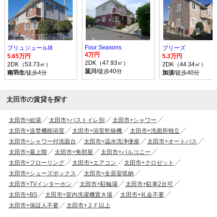
Four Seasons
プリュジュールIII
ブリーズ
4万円
5.65万円
5.3万円
2DK（47.93㎡）
2DK（53.73㎡）
2DK（44.34㎡）
韮川
/徒歩40分
南羽生
/徒歩4分
加須
/徒歩40分
太田市の賃貸を探す
太田市+給湯
太田市+バストイレ別
太田市+シャワー
太田市+追焚機能浴室
太田市+浴室乾燥機
太田市+洗面所独立
太田市+シャワー付洗面台
太田市+温水洗浄便座
太田市+オートバス
太田市+最上階
太田市+角部屋
太田市+バルコニー
太田市+フローリング
太田市+エアコン
太田市+クロゼット
太田市+シューズボックス
太田市+全居室収納
太田市+TVインターホン
太田市+駐輪場
太田市+駐車2台可
太田市+BS
太田市+室内洗濯機置き場
太田市+礼金不要
太田市+保証人不要
太田市+２Ｆ以上