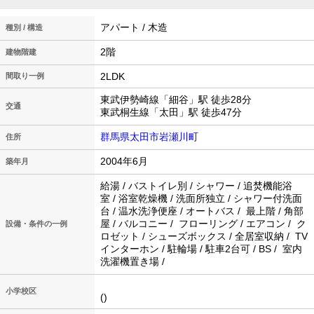
アパート / 木造
種別 / 構造
2階
建物階建
2LDK
間取り一例
東武伊勢崎線「細谷」駅 徒歩28分
交通
東武桐生線「太田」駅 徒歩47分
群馬県太田市岩瀬川町
住所
2004年6月
築年月
給湯 / バストイレ別 / シャワー / 追焚機能浴
室 / 浴室乾燥機 / 洗面所独立 / シャワー付洗面
台 / 温水洗浄便座 / オートバス / 最上階 / 角部
屋 / バルコニー / フローリング / エアコン / ク
設備・条件の一例
ロゼット / シューズボックス / 全居室収納 / TV
インターホン / 駐輪場 / 駐車2台可 / BS / 室内
洗濯機置き場 /
小学校区
()