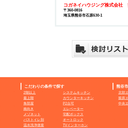
コガネイハウジング株式会社 
〒360-0816
埼玉県熊谷市石原630-1
こだわりの条件で探す
熊谷
2階以上
システムキッチン
北部
最上階
カウンターキッチン
籠原
角部屋
P2台可
中央
南向き
エレベーター
メゾネット
宅配ボックス
バストイレ別
オートロック
温水洗浄便座
TVインターホン