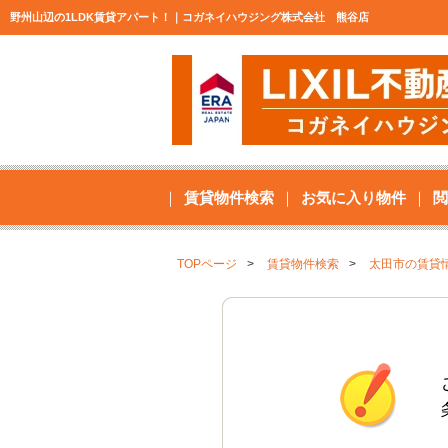
野州山辺の1LDK賃貸アパート！｜コガネイハウジング株式会社 熊谷店
賃貸物件検索
お気に入り物件
閲
TOPページ
賃貸物件検索
太田市の賃貸