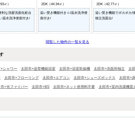
.93㎡）
2DK（44.34㎡）
2DK（42.77㎡）
便利な洗髪洗面化粧台
追い焚き機能付き☆/温水洗浄便
追い焚き機能でポカポカ/
い温水洗浄便座付き/
座付き/
独立洗面台/
閲覧した物件の一覧を見る
す
市+シャワー
太田市+追焚機能浴室
太田市+浴室乾燥機
太田市+洗面所独立
太
ン
太田市+フローリング
太田市+エアコン
太田市+シューズボックス
太田市+
田市+光ファイバー
太田市+BS
太田市+ネット使用料不要
太田市+室内洗濯機置