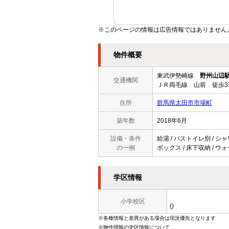
※このページの情報は広告情報ではありません
物件概要
東武伊勢崎線
野州山辺
交通機関
ＪＲ両毛線 山前 徒歩3
住所
群馬県太田市市場町
築年数
2018年6月
設備・条件
給湯 / バストイレ別 / シ
の一例
ボックス / 床下収納 / ウ
学区情報
小学校区
()
※各種情報と差異がある場合は現況優先となります
※物件情報の学区情報について