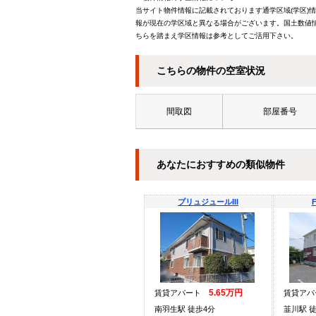
当サイト物件情報に記載されております通学区域(学区)
報が現在の学区域と異なる場合がございます。国土数値情
ちらを踏まえ学区情報は参考としてご活用下さい。
こちらの物件の空室状況
間取図
部屋番号
あなたにおすすめの類似物件
プリュジュールIII
F
5.65万円
賃貸アパート
賃貸ア
南羽生駅 徒歩4分
韮川駅 徒