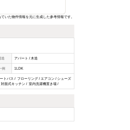
れていた物件情報を元に生成した参考情報です。
構造
アパート / 木造
一例
1LDK
オートバス / フローリング / エアコン / シューズ
 / 対面式キッチン / 室内洗濯機置き場 /