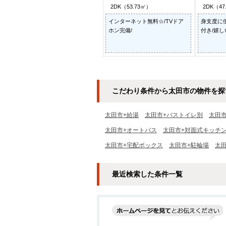
2DK（53.73㎡）
2DK（47
インターネット無料☆/TVドア
身支度に
ホン完備/
付き/嬉し
こだわり条件から太田市の物件を探
太田市+給湯
太田市+バストイレ別
太田
太田市+オートバス
太田市+対面式キッチ
太田市+宅配ボックス
太田市+駐輪場
太
最近検索した条件一覧