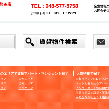
熊谷店
TEL : 048-577-8758
空室情報
お問合せ
11315359
お問合わせNO：
市のエリアで賃貸アパート・マンションを探す
人気特集で探す
エリア
東部エリア
大和リビングのD-ROO
エリア
江南エリア
ペットと暮らせるアパー
エリア
南部エリア
インターネット無料物件
熊谷市周辺で新築・築浅
★敷金０＆礼金０★物件