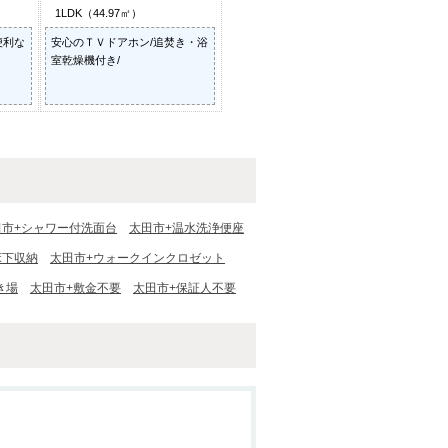
1LDK（44.97㎡）
便利な
安心のＴＶドアホン/追焚き・浴
室乾燥機付き/
田市+シャワー付洗面台
太田市+温水洗浄便座
床下収納
太田市+ウォークインクロゼット
き場
太田市+敷金不要
太田市+保証人不要