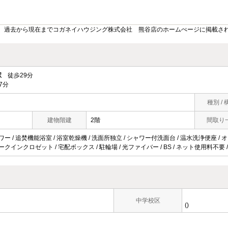
。過去から現在までコガネイハウジング株式会社 熊谷店のホームぺージに掲載さ
駅
徒歩29分
7分
種別 / 
建物階建
2階
間取り
ャワー / 追焚機能浴室 / 浴室乾燥機 / 洗面所独立 / シャワー付洗面台 / 温水洗浄便座 / 
ォークインクロゼット / 宅配ボックス / 駐輪場 / 光ファイバー / BS / ネット使用料不要
中学校区
()