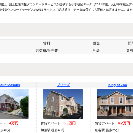
情報は、国土数値情報ダウンロードサービスが提供する小学校区データ【2021年度】及び中学校区デ
報ダウンロードサービスのWEBサイト上で記述通り、データは必ずしも正確とは言えません。また
賃料
敷金
間
共益費/管理費
礼金
専
our Seasons
ブリーズ
King of Zoo
4万円
5.3万円
4.2万円
パート
賃貸アパート
賃貸アパート
歩40分
加須駅 徒歩40分
細谷駅 徒歩25分