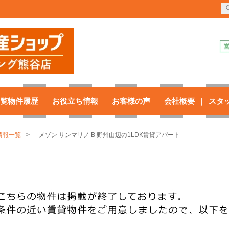
覧物件履歴
お役立ち情報
お客様の声
会社概要
スタ
情報一覧
メゾン サンマリノ B 野州山辺の1LDK賃貸アパート