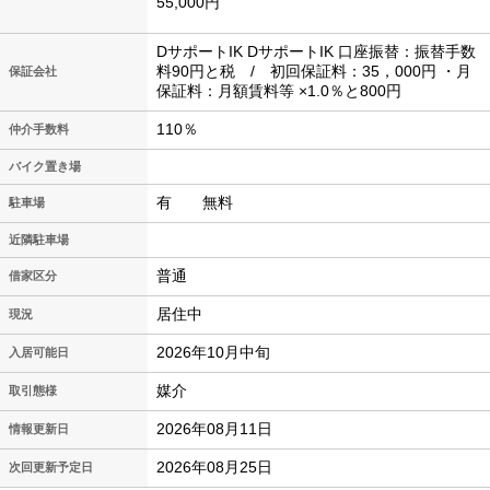
55,000円
DサポートIK DサポートIK 口座振替：振替手数
料90円と税 / 初回保証料：35，000円 ・月
保証会社
保証料：月額賃料等 ×1.0％と800円
110％
仲介手数料
バイク置き場
有 無料
駐車場
近隣駐車場
普通
借家区分
居住中
現況
2026年10月中旬
入居可能日
媒介
取引態様
2026年08月11日
情報更新日
2026年08月25日
次回更新予定日