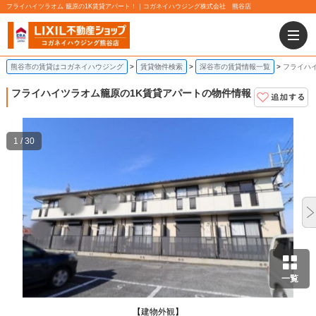
フライハイツラオム 籠原の1K賃貸アパート！｜コガネイハウジング株式会社 熊谷店
熊谷市の賃貸はコガネイハウジング
賃貸物件検索
深谷市の賃貸情報一覧
フライハイ
フライハイツラオム
籠原の1K賃貸アパートの物件情報
1 / 30
一覧
【建物外観】