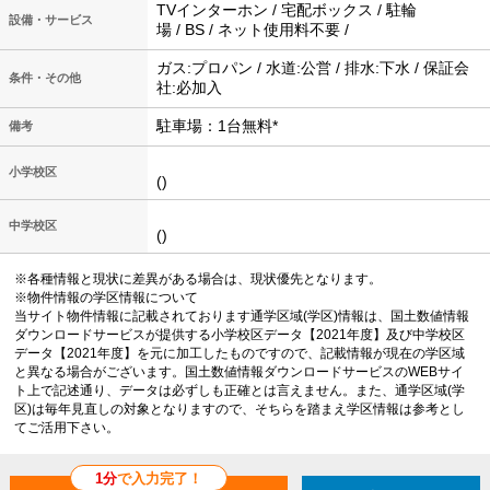
TVインターホン / 宅配ボックス / 駐輪
設備・サービス
場 / BS / ネット使用料不要 /
ガス:プロパン / 水道:公営 / 排水:下水 / 保証会
条件・その他
社:必加入
駐車場：1台無料*
備考
小学校区
()
中学校区
()
※各種情報と現状に差異がある場合は、現状優先となります。
※物件情報の学区情報について
当サイト物件情報に記載されております通学区域(学区)情報は、国土数値情報
ダウンロードサービスが提供する小学校区データ【2021年度】及び中学校区
データ【2021年度】を元に加工したものですので、記載情報が現在の学区域
と異なる場合がございます。国土数値情報ダウンロードサービスのWEBサイ
ト上で記述通り、データは必ずしも正確とは言えません。また、通学区域(学
区)は毎年見直しの対象となりますので、そちらを踏まえ学区情報は参考とし
てご活用下さい。
1分
で入力完了！