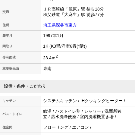
ＪＲ高崎線「籠原」駅 徒歩18分
交通
秩父鉄道「大麻生」駅 徒歩77分
埼玉県深谷市東方
住所
1997年1月
築年月
1K (K3畳/洋室6畳(*階))
間取り
2
23.4ｍ
専有面積
東南
主要採光面
設備・条件・こだわり
システムキッチン / IHクッキングヒーター /
キッチン
給湯 / バストイレ別 / シャワー / 洗面所独
バス・トイレ
立 / 温水洗浄便座 / 室内洗濯機置き場 /
フローリング / エアコン /
住空間