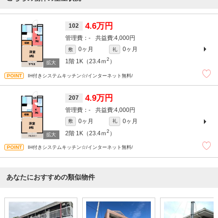
4.6万円
102
-
4,000円
0ヶ月
0ヶ月
敷
礼
2
1階
1K（23.4ｍ
）
IH付きシステムキッチン☆/インターネット無料/
4.9万円
207
-
4,000円
0ヶ月
0ヶ月
敷
礼
2
2階
1K（23.4ｍ
）
IH付きシステムキッチン☆/インターネット無料/
あなたにおすすめの類似物件