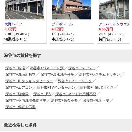
大野ハイツ
プチポワール
クーバーインウエスト
3.7万円
4.6万円
4.55万円
2DK（39.40㎡）
1K（24.84㎡）
2DK（42.23㎡）
鴻巣
/徒歩18分
本庄
/徒歩12分
持田
/徒歩11分
深谷市の賃貸を探す
深谷市+給湯
深谷市+バストイレ別
深谷市+シャワー
深谷市+洗面所独立
深谷市+温水洗浄便座
深谷市+システムキッチン
深谷市+IHクッキングヒーター
深谷市+フローリング
深谷市+エアコン
深谷市+TVインターホン
深谷市+宅配ボックス
深谷市+駐輪場
深谷市+BS
深谷市+ネット使用料不要
深谷市+室内洗濯機置き場
深谷市+敷金不要
深谷市+礼金不要
深谷市+保証人不要
最近検索した条件