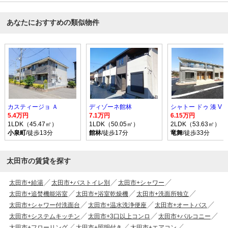
あなたにおすすめの類似物件
カスティージョ Ａ
ディゾーネ館林
シャトー ドゥ 湊 V
5.4万円
7.1万円
6.15万円
1LDK（45.47㎡）
1LDK（50.05㎡）
2LDK（53.63㎡）
小泉町
/徒歩13分
館林
/徒歩17分
竜舞
/徒歩33分
太田市の賃貸を探す
太田市+給湯
太田市+バストイレ別
太田市+シャワー
太田市+追焚機能浴室
太田市+浴室乾燥機
太田市+洗面所独立
太田市+シャワー付洗面台
太田市+温水洗浄便座
太田市+オートバス
太田市+システムキッチン
太田市+3口以上コンロ
太田市+バルコニー
太田市+フローリング
太田市+照明付き
太田市+エアコン