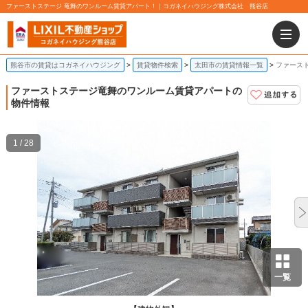
ファーストステージ 竜舞のワンルーム賃貸アパート！｜コガネイハウジング株式会社 熊谷店
熊谷市の賃貸はコガネイハウジング
賃貸物件検索
太田市の賃貸情報一覧
ファース
ファーストステージ
竜舞のワンルーム賃貸アパートの
物件情報
1 / 28
一覧