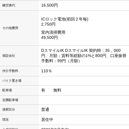
16,500円
鍵交換代
ICロック電池(初回２年毎)
2,750円
その他費用
室内清掃費用
49,500円
DスマイルIK DスマイルIK 契約時：35，000
円、月額：賃料等総額の1%と800円、口座振替
保証会社
手数料：99円（月額）
110％
仲介手数料
バイク置き場
有 無料
駐車場
近隣駐車場
普通
借家区分
居住中
現況