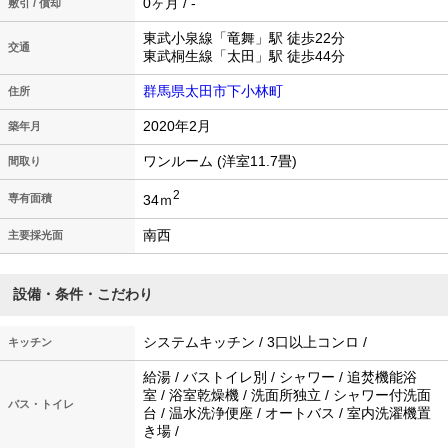
0ヶ月 / -
敷引 / 償却
東武小泉線「竜舞」駅 徒歩22分
交通
東武桐生線「太田」駅 徒歩44分
群馬県太田市下小林町
住所
2020年2月
築年月
ワンルーム (洋室11.7畳)
間取り
2
34ｍ
専有面積
南西
主要採光面
設備・条件・こだわり
システムキッチン / 3口以上コンロ /
キッチン
給湯 / バストイレ別 / シャワー / 追焚機能浴
室 / 浴室乾燥機 / 洗面所独立 / シャワー付洗面
バス・トイレ
台 / 温水洗浄便座 / オートバス / 室内洗濯機置
き場 /