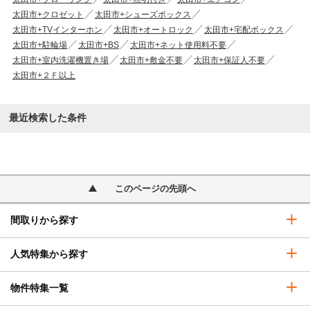
太田市+クロゼット
太田市+シューズボックス
太田市+TVインターホン
太田市+オートロック
太田市+宅配ボックス
太田市+駐輪場
太田市+BS
太田市+ネット使用料不要
太田市+室内洗濯機置き場
太田市+敷金不要
太田市+保証人不要
太田市+２Ｆ以上
最近検索した条件
このページの先頭へ
間取りから探す
人気特集から探す
物件特集一覧