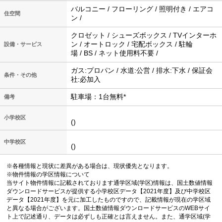
バルコニー / フローリング / 照明付き / エアコ
住空間
ン /
クロゼット / シューズボックス / TVインターホ
ン / オートロック / 宅配ボックス / 駐輪
設備・サービス
場 / BS / ネット使用料不要 /
ガス:プロパン / 水道:公営 / 排水:下水 / 保証会
条件・その他
社:必加入
駐車場：1台無料*
備考
小学校区
()
中学校区
()
※各種情報と現状に差異がある場合は、現状優先となります。
※物件情報の学区情報について
当サイト物件情報に記載されております通学区域(学区)情報は、国土数値情報
ダウンロードサービスが提供する小学校区データ【2021年度】及び中学校区
データ【2021年度】を元に加工したものですので、記載情報が現在の学区域
と異なる場合がございます。国土数値情報ダウンロードサービスのWEBサイ
ト上で記述通り、データは必ずしも正確とは言えません。また、通学区域(学