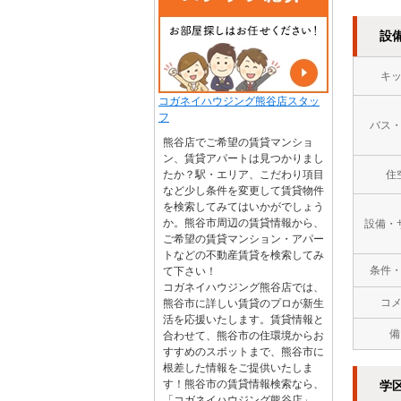
設
キ
コガネイハウジング熊谷店スタッ
フ
バス
熊谷店でご希望の賃貸マンショ
ン、賃貸アパートは見つかりまし
たか？駅・エリア、こだわり項目
住
など少し条件を変更して賃貸物件
を検索してみてはいかがでしょう
か。熊谷市周辺の賃貸情報から、
設備・
ご希望の賃貸マンション・アパー
トなどの不動産賃貸を検索してみ
条件
て下さい！
コガネイハウジング熊谷店では、
コ
熊谷市に詳しい賃貸のプロが新生
活を応援いたします。賃貸情報と
備
合わせて、熊谷市の住環境からお
すすめのスポットまで、熊谷市に
根差した情報をご提供いたしま
す！熊谷市の賃貸情報検索なら、
学
「コガネイハウジング熊谷店」