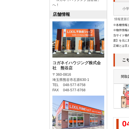
へ！
小
店舗情報
情報更新日
※各種情報
※物件情報
当サイト物
度】を元に
正確とは言
こ
コガネイハウジング株式会
社 熊谷店
〒360-0816
間取
埼玉県熊谷市石原630-1
TEL 048-577-8758
FAX 048-577-8768
0