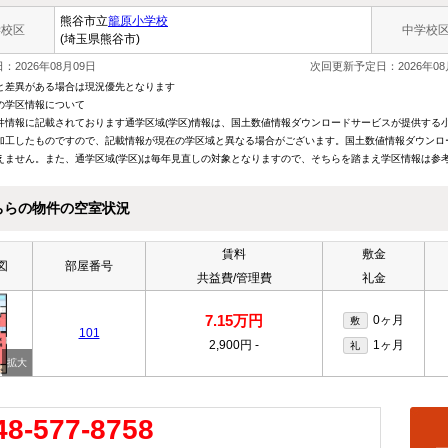
熊谷市立
籠原小学校
学校区
中学校
(埼玉県熊谷市)
：2026年08月09日
次回更新予定日：2026年08
と差異がある場合は現況優先となります
の学区情報について
件情報に記載されております通学区域(学区)情報は、国土数値情報ダウンロードサービスが提供する小学
加工したものですので、記載情報が現在の学区域と異なる場合がございます。国土数値情報ダウンロ
えません。また、通学区域(学区)は毎年見直しの対象となりますので、そちらを踏まえ学区情報は参
ちらの物件の空室状況
賃料
敷金
図
部屋番号
共益費/管理費
礼金
7.15万円
0ヶ月
敷
101
2,900円
-
1ヶ月
礼
48-577-8758