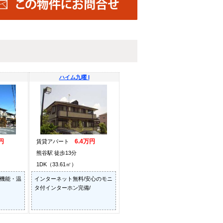
ハイム九曜 I
円
6.4万円
賃貸アパート
熊谷駅 徒歩13分
1DK（33.61㎡）
焚機能・温
インターネット無料/安心のモニ
タ付インターホン完備/