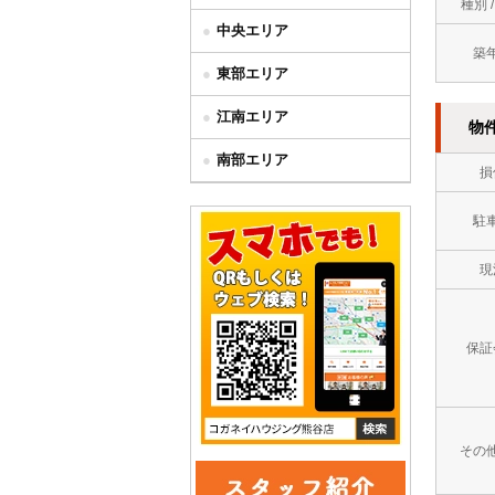
種別 
中央エリア
築
東部エリア
江南エリア
物
南部エリア
損
駐
現
保証
その