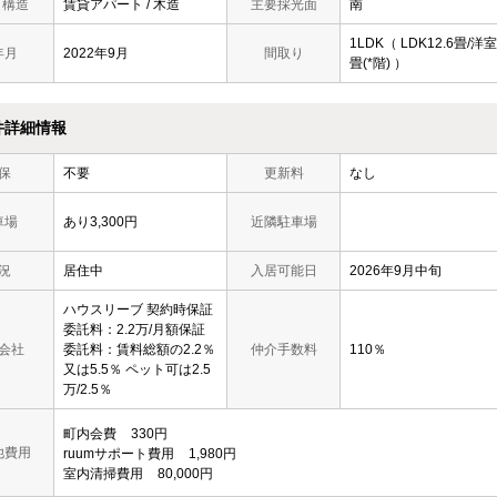
/ 構造
賃貸アパート / 木造
主要採光面
南
1LDK（ LDK12.6畳/洋室
年月
2022年9月
間取り
畳(*階) ）
件詳細情報
保
不要
更新料
なし
車場
あり3,300円
近隣駐車場
況
居住中
入居可能日
2026年9月中旬
ハウスリーブ 契約時保証
委託料：2.2万/月額保証
会社
委託料：賃料総額の2.2％
仲介手数料
110％
又は5.5％ ペット可は2.5
万/2.5％
町内会費
330円
他費用
ruumサポート費用
1,980円
室内清掃費用
80,000円