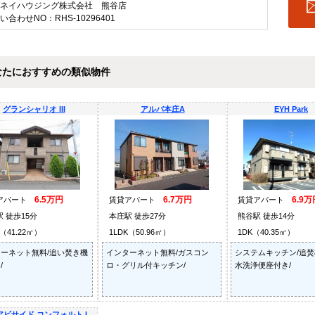
ネイハウジング株式会社 熊谷店
い合わせNO：RHS-10296401
なたにおすすめの類似物件
グランシャリオ III
アルバ本庄A
EYH Park
6.5万円
6.7万円
6.9万
アパート
賃貸アパート
賃貸アパート
 徒歩15分
本庄駅 徒歩27分
熊谷駅 徒歩14分
K（41.22㎡）
1LDK（50.96㎡）
1DK（40.35㎡）
ーネット無料/追い焚き機
インターネット無料/ガスコン
システムキッチン/追
/
ロ・グリル付キッチン/
水洗浄便座付き/
アビサイド コンフォルト I