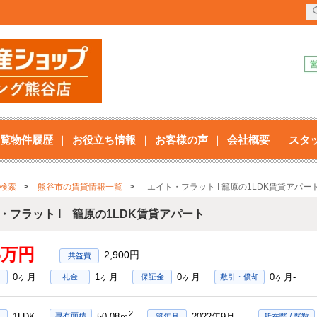
覧物件履歴
お役立ち情報
お客様の声
会社概要
スタ
検索
熊谷市の賃貸情報一覧
エイト・フラット I 籠原の1LDK賃貸アパー
・フラット I 籠原の1LDK賃貸アパート
15万円
2,900円
0ヶ月
1ヶ月
0ヶ月
0ヶ月-
礼金
保証金
敷引・償却
2
1LDK
2022年9月
専有面積
50.08ｍ
築年月
所在階 / 階数