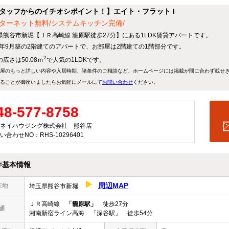
タッフからのイチオシポイント！】エイト・フラット I
ターネット無料/システムキッチン完備/
県熊谷市新堀【ＪＲ高崎線 籠原駅徒歩27分】にある1LDK賃貸アパートです。
22年9月築の2階建てのアパートで、お部屋は2階建ての1階部分です。
2
広さは50.08ｍ
で人気の1LDKです。
屋のもっと詳しい内容や入居時期、諸条件のご相談など、ホームページには掲載が間に合わず載せ
ることが御座いましたらお気軽にメールにて
お問い合わせ
ください。
48-577-8758
ネイハウジング株式会社 熊谷店
い合わせNO：RHS-10296401
件基本情報
周辺MAP
在地
埼玉県熊谷市新堀
ＪＲ高崎線
「籠原駅」
徒歩27分
通
湘南新宿ライン高海 「深谷駅」 徒歩54分