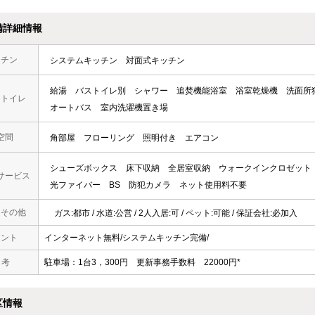
備詳細情報
ッチン
システムキッチン
対面式キッチン
給湯
バストイレ別
シャワー
追焚機能浴室
浴室乾燥機
洗面所
・トイレ
オートバス
室内洗濯機置き場
空間
角部屋
フローリング
照明付き
エアコン
シューズボックス
床下収納
全居室収納
ウォークインクロゼット
サービス
光ファイバー
BS
防犯カメラ
ネット使用料不要
・その他
ガス:都市 / 水道:公営 / 2人入居:可 / ペット:可能 / 保証会社:必加入
メント
インターネット無料/システムキッチン完備/
 考
駐車場：1台3，300円 更新事務手数料 22000円*
区情報