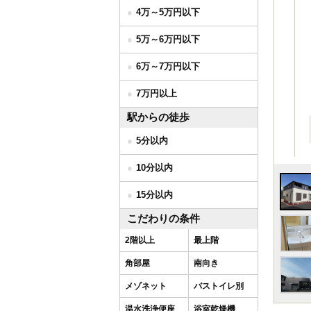
4万～5万円以下
5万～6万円以下
6万～7万円以下
7万円以上
駅からの徒歩
5分以内
10分以内
15分以内
こだわりの条件
2階以上
最上階
角部屋
南向き
メゾネット
バストイレ別
温水洗浄便座
浴室乾燥機