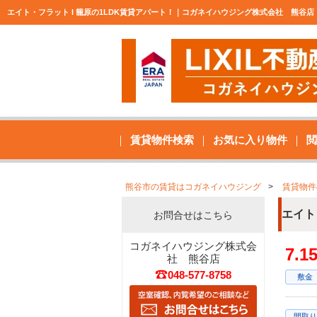
エイト・フラット I 籠原の1LDK賃貸アパート！｜コガネイハウジング株式会社 熊谷店
賃貸物件検索
お気に入り物件
閲
熊谷市の賃貸はコガネイハウジング
賃貸物件
エイト
お問合せはこちら
コガネイハウジング株式会
7.
社 熊谷店
048-577-8758
敷金
間取り