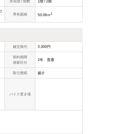
所在階 / 階数
1階 / 2階
7
2
専有面積
50.08ｍ
鍵交換代
3,300円
契約期間
2年 普通
借家区分
取引態様
媒介
バイク置き場