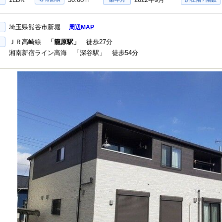
埼玉県熊谷市新堀
周辺MAP
ＪＲ高崎線
「籠原駅」
徒歩27分
湘南新宿ライン高海 「深谷駅」 徒歩54分