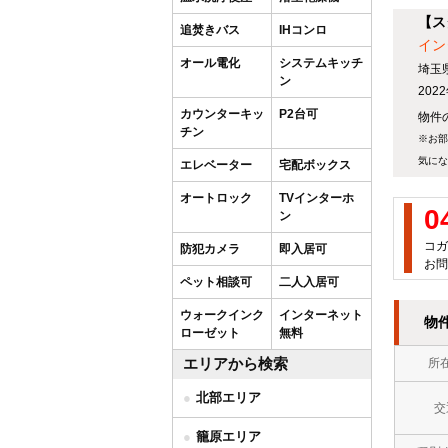
【ス
追焚きバス
IHコンロ
イン
オール電化
システムキッチ
埼玉
ン
20
カウンターキッ
P2台可
物件の
チン
※お部
気にな
エレベーター
宅配ボックス
オートロック
TVインターホ
0
ン
コガ
防犯カメラ
即入居可
お問
ペット相談可
二人入居可
ウォークインク
インターネット
物
ローゼット
無料
エリアから検索
所
北部エリア
交
籠原エリア