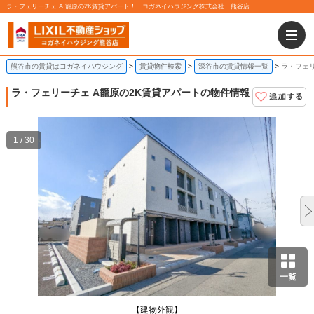
ラ・フェリーチェ A 籠原の2K賃貸アパート！｜コガネイハウジング株式会社 熊谷店
熊谷市の賃貸はコガネイハウジング
賃貸物件検索
深谷市の賃貸情報一覧
ラ・フェリ
ラ・フェリーチェ A
籠原の2K賃貸アパートの物件情報
1 / 30
一覧
【建物外観】