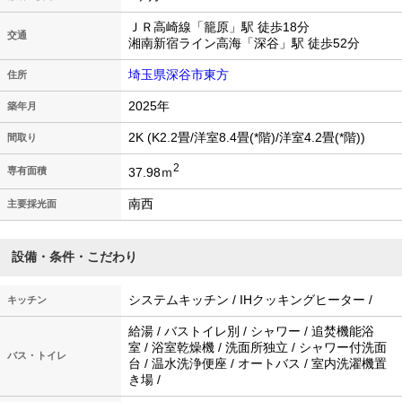
ＪＲ高崎線「籠原」駅 徒歩18分
交通
湘南新宿ライン高海「深谷」駅 徒歩52分
埼玉県深谷市東方
住所
2025年
築年月
2K (K2.2畳/洋室8.4畳(*階)/洋室4.2畳(*階))
間取り
2
37.98ｍ
専有面積
南西
主要採光面
設備・条件・こだわり
システムキッチン / IHクッキングヒーター /
キッチン
給湯 / バストイレ別 / シャワー / 追焚機能浴
室 / 浴室乾燥機 / 洗面所独立 / シャワー付洗面
バス・トイレ
台 / 温水洗浄便座 / オートバス / 室内洗濯機置
き場 /