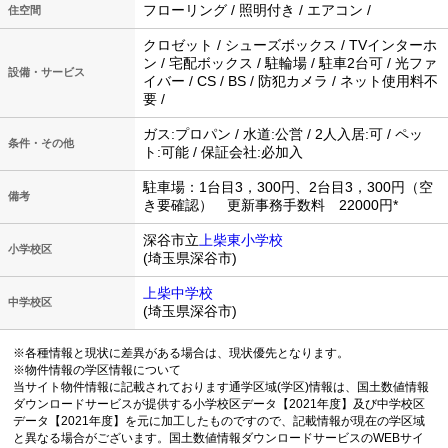
フローリング / 照明付き / エアコン /
住空間
クロゼット / シューズボックス / TVインターホ
ン / 宅配ボックス / 駐輪場 / 駐車2台可 / 光ファ
設備・サービス
イバー / CS / BS / 防犯カメラ / ネット使用料不
要 /
ガス:プロパン / 水道:公営 / 2人入居:可 / ペッ
条件・その他
ト:可能 / 保証会社:必加入
駐車場：1台目3，300円、2台目3，300円（空
備考
き要確認） 更新事務手数料 22000円*
深谷市立
上柴東小学校
小学校区
(埼玉県深谷市)
上柴中学校
中学校区
(埼玉県深谷市)
※各種情報と現状に差異がある場合は、現状優先となります。
※物件情報の学区情報について
当サイト物件情報に記載されております通学区域(学区)情報は、国土数値情報
ダウンロードサービスが提供する小学校区データ【2021年度】及び中学校区
データ【2021年度】を元に加工したものですので、記載情報が現在の学区域
と異なる場合がございます。国土数値情報ダウンロードサービスのWEBサイ