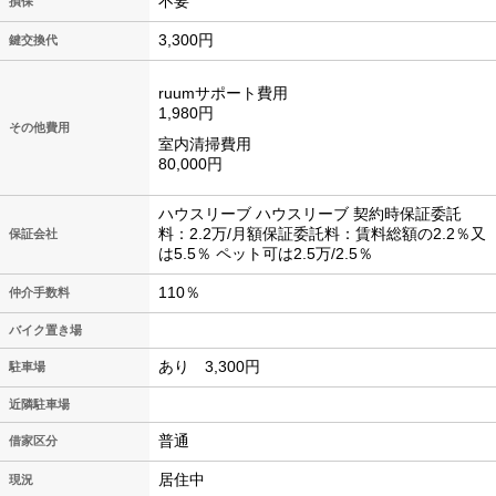
不要
損保
3,300円
鍵交換代
ruumサポート費用
1,980円
その他費用
室内清掃費用
80,000円
ハウスリーブ ハウスリーブ 契約時保証委託
料：2.2万/月額保証委託料：賃料総額の2.2％又
保証会社
は5.5％ ペット可は2.5万/2.5％
110％
仲介手数料
バイク置き場
あり 3,300円
駐車場
近隣駐車場
普通
借家区分
居住中
現況