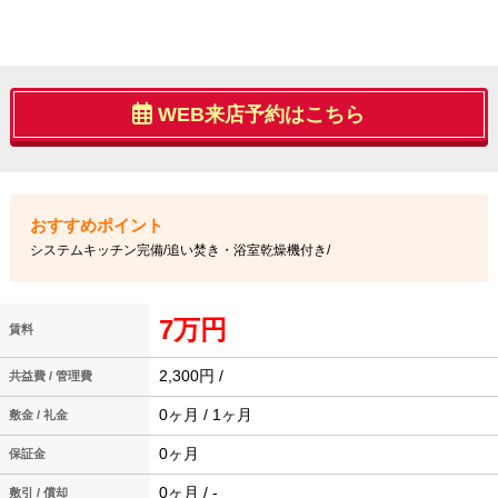
WEB来店予約はこちら
システムキッチン完備/追い焚き・浴室乾燥機付き/
7万円
賃料
2,300円 /
共益費 / 管理費
0ヶ月 / 1ヶ月
敷金 / 礼金
0ヶ月
保証金
0ヶ月 / -
敷引 / 償却