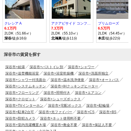
クレシア A
アクアビサイド コンフォルト I
プリムローズ
6.1万円
7.3万円
6.5万円
2LDK（51.66㎡）
2LDK（55.10㎡）
2LDK（54.45㎡）
深谷
/徒歩16分
北鴻巣
/徒歩11分
本庄
/徒歩22分
深谷市の賃貸を探す
深谷市+給湯
深谷市+バストイレ別
深谷市+シャワー
深谷市+追焚機能浴室
深谷市+浴室乾燥機
深谷市+洗面所独立
深谷市+シャワー付洗面台
深谷市+温水洗浄便座
深谷市+オートバス
深谷市+システムキッチン
深谷市+IHクッキングヒーター
深谷市+フローリング
深谷市+照明付き
深谷市+エアコン
深谷市+クロゼット
深谷市+シューズボックス
深谷市+TVインターホン
深谷市+宅配ボックス
深谷市+駐輪場
深谷市+駐車2台可
深谷市+光ファイバー
深谷市+CS
深谷市+BS
深谷市+防犯カメラ
深谷市+ネット使用料不要
深谷市+室内洗濯機置き場
深谷市+敷金不要
深谷市+保証人不要