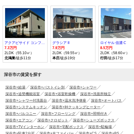
アクアビサイド コンフォルト I
グラシア II
ロイヤル 信濃 C
7.3万円
7.9万円
8.5万円
2LDK（55.10㎡）
2LDK（59.55㎡）
2LDK（58.60㎡）
北鴻巣
/徒歩11分
本庄
/徒歩19分
行田
/徒歩17分
深谷市の賃貸を探す
深谷市+給湯
深谷市+バストイレ別
深谷市+シャワー
深谷市+追焚機能浴室
深谷市+浴室乾燥機
深谷市+洗面所独立
深谷市+シャワー付洗面台
深谷市+温水洗浄便座
深谷市+オートバス
深谷市+システムキッチン
深谷市+IHクッキングヒーター
深谷市+バルコニー
深谷市+フローリング
深谷市+照明付き
深谷市+エアコン
深谷市+クロゼット
深谷市+シューズボックス
深谷市+TVインターホン
深谷市+宅配ボックス
深谷市+駐輪場
深谷市+駐車2台可
深谷市+光ファイバー
深谷市+CS
深谷市+BS