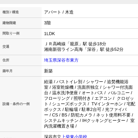
アパート / 木造
種別 / 構造
3階
建物階建
1LDK
間取り一例
ＪＲ高崎線「籠原」駅 徒歩18分
交通
湘南新宿ライン高海「深谷」駅 徒歩52分
埼玉県深谷市東方
住所
新築
築年月
給湯 / バストイレ別 / シャワー / 追焚機能浴
室 / 浴室乾燥機 / 洗面所独立 / シャワー付洗面
台 / 温水洗浄便座 / オートバス / バルコニー /
フローリング / 照明付き / エアコン / クロゼッ
ト / シューズボックス / TVインターホン / 宅配
設備・条件の一例
ボックス / 駐輪場 / 駐車2台可 / 光ファイバ
ー / CS / BS / 防犯カメラ / ネット使用料不要 /
システムキッチン / IHクッキングヒーター / 室
内洗濯機置き場 /
深谷市立
上柴東小学校