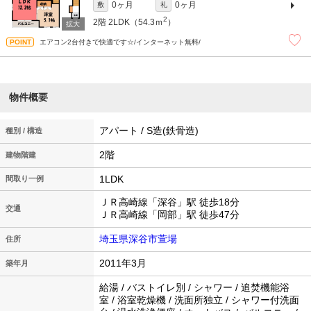
0ヶ月
0ヶ月
敷
礼
2
2階
2LDK（54.3ｍ
）
エアコン2台付きで快適です☆/インターネット無料/
物件概要
アパート / S造(鉄骨造)
種別 / 構造
2階
建物階建
1LDK
間取り一例
ＪＲ高崎線「深谷」駅 徒歩18分
交通
ＪＲ高崎線「岡部」駅 徒歩47分
埼玉県深谷市萱場
住所
2011年3月
築年月
給湯 / バストイレ別 / シャワー / 追焚機能浴
室 / 浴室乾燥機 / 洗面所独立 / シャワー付洗面