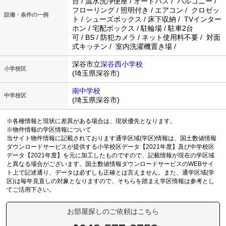
台 / 温水洗浄便座 / オートバス / バルコニー /
フローリング / 照明付き / エアコン / クロゼッ
設備・条件の一例
ト / シューズボックス / 床下収納 / TVインター
ホン / 宅配ボックス / 駐輪場 / 駐車2台
可 / BS / 防犯カメラ / ネット使用料不要 / 対面
式キッチン / 室内洗濯機置き場 /
深谷市立
深谷西小学校
小学校区
(埼玉県深谷市)
南中学校
中学校区
(埼玉県深谷市)
※各種情報と現状に差異がある場合は、現状優先となります。
※物件情報の学区情報について
当サイト物件情報に記載されております通学区域(学区)情報は、国土数値情報
ダウンロードサービスが提供する小学校区データ【2021年度】及び中学校区
データ【2021年度】を元に加工したものですので、記載情報が現在の学区域
と異なる場合がございます。国土数値情報ダウンロードサービスのWEBサイ
ト上で記述通り、データは必ずしも正確とは言えません。また、通学区域(学
区)は毎年見直しの対象となりますので、そちらを踏まえ学区情報は参考とし
てご活用下さい。
お部屋探しのご依頼はこちら