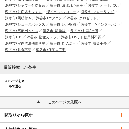
深谷市+シャワー付洗面台
深谷市+温水洗浄便座
深谷市+オートバス
深谷市+対面式キッチン
深谷市+バルコニー
深谷市+フローリング
深谷市+照明付き
深谷市+エアコン
深谷市+クロゼット
深谷市+シューズボックス
深谷市+床下収納
深谷市+TVインターホン
深谷市+宅配ボックス
深谷市+駐輪場
深谷市+駐車2台可
深谷市+BS
深谷市+防犯カメラ
深谷市+ネット使用料不要
深谷市+室内洗濯機置き場
深谷市+即入居可
深谷市+敷金不要
深谷市+礼金不要
深谷市+保証人不要
最近検索した条件
このページをメ
ールで送る
このページの先頭へ
間取りから探す