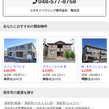
048-577-8758
コガネイハウジング株式会社 熊谷店
あなたにおすすめの類似物件
メゾン ラフレ V
グランシャリオ III
M・Kマンション par
5.95万円
6.5万円
5.2万円
2LDK（55.87㎡）
1LDK（41.22㎡）
2DK（54.66㎡）
本庄
/徒歩42分
深谷
/徒歩15分
岡部
/徒歩10分
深谷市の賃貸を探す
深谷市+給湯
深谷市+バストイレ別
深谷市+シャワー
深谷市+追焚機能浴室
深谷市+浴室乾燥機
深谷市+洗面所独立